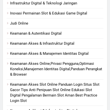
Infrastruktur Digital & Teknologi Jaringan
Inovasi Permainan Slot & Edukasi Game Digital
Judi Online
Keamanan & Autentikasi Digital
Keamanan Akses & Infrastruktur Digital
Keamanan Akses & Manajemen Identitas Digital
Keamanan Akses Online,Privasi Pengguna,Optimasi
Koneksi,Manajemen Identitas Digital,Panduan Perangkat
& Browser
Keamanan Akses Slot Online Panduan Login Situs Slot
Gacor Tips Anti Penipuan Slot Online Edukasi Slot
Digital Pengalaman Bermain Slot Aman Best Practice
Login Slot