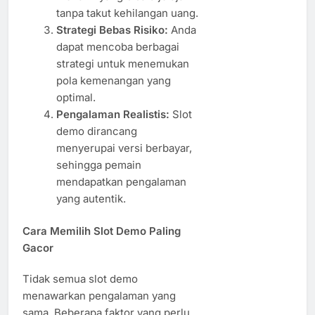
tanpa takut kehilangan uang.
Strategi Bebas Risiko:
Anda
dapat mencoba berbagai
strategi untuk menemukan
pola kemenangan yang
optimal.
Pengalaman Realistis:
Slot
demo dirancang
menyerupai versi berbayar,
sehingga pemain
mendapatkan pengalaman
yang autentik.
Cara Memilih Slot Demo Paling
Gacor
Tidak semua slot demo
menawarkan pengalaman yang
sama. Beberapa faktor yang perlu