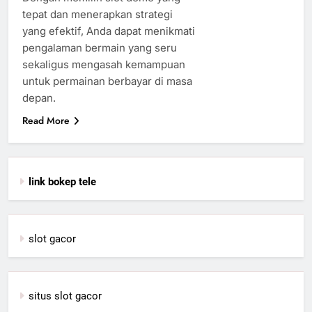
tepat dan menerapkan strategi
yang efektif, Anda dapat menikmati
pengalaman bermain yang seru
sekaligus mengasah kemampuan
untuk permainan berbayar di masa
depan.
Read More
link bokep tele
slot gacor
situs slot gacor