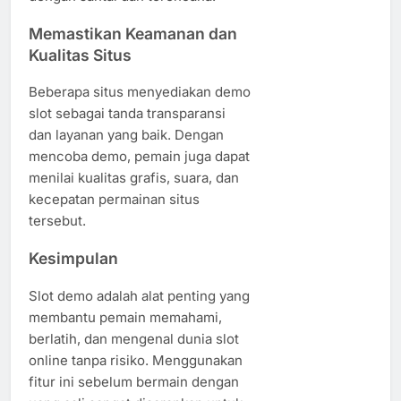
Memastikan Keamanan dan
Kualitas Situs
Beberapa situs menyediakan demo
slot sebagai tanda transparansi
dan layanan yang baik. Dengan
mencoba demo, pemain juga dapat
menilai kualitas grafis, suara, dan
kecepatan permainan situs
tersebut.
Kesimpulan
Slot demo adalah alat penting yang
membantu pemain memahami,
berlatih, dan mengenal dunia slot
online tanpa risiko. Menggunakan
fitur ini sebelum bermain dengan