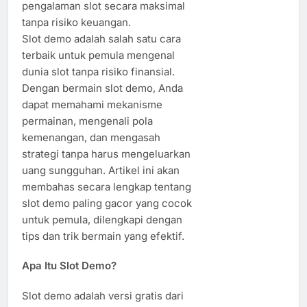
pengalaman slot secara maksimal
tanpa risiko keuangan.
Slot demo adalah salah satu cara
terbaik untuk pemula mengenal
dunia slot tanpa risiko finansial.
Dengan bermain slot demo, Anda
dapat memahami mekanisme
permainan, mengenali pola
kemenangan, dan mengasah
strategi tanpa harus mengeluarkan
uang sungguhan. Artikel ini akan
membahas secara lengkap tentang
slot demo paling gacor yang cocok
untuk pemula, dilengkapi dengan
tips dan trik bermain yang efektif.
Apa Itu Slot Demo?
Slot demo adalah versi gratis dari