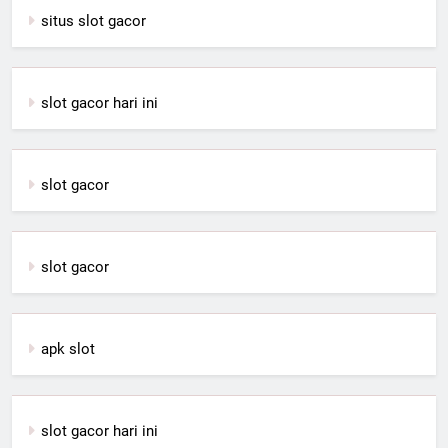
situs slot gacor
slot gacor hari ini
slot gacor
slot gacor
apk slot
slot gacor hari ini