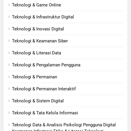
Teknologi & Game Online
Teknologi & Infrastruktur Digital
Teknologi & Inovasi Digital
Teknologi & Keamanan Siber
Teknologi & Literasi Data
Teknologi & Pengalaman Pengguna
Teknologi & Permainan
Teknologi & Permainan Interaktif
Teknologi & Sistem Digital
Teknologi & Tata Kelola Informasi
Teknologi Data & Analisis Psikologi Pengguna Digital