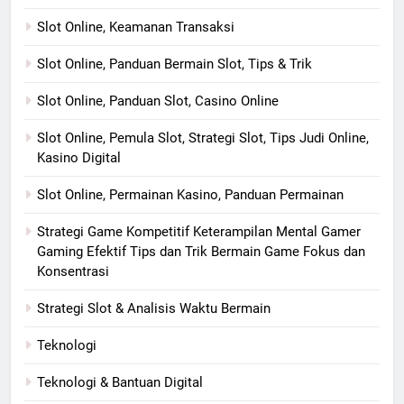
Slot Online, Keamanan Transaksi
Slot Online, Panduan Bermain Slot, Tips & Trik
Slot Online, Panduan Slot, Casino Online
Slot Online, Pemula Slot, Strategi Slot, Tips Judi Online,
Kasino Digital
Slot Online, Permainan Kasino, Panduan Permainan
Strategi Game Kompetitif Keterampilan Mental Gamer
Gaming Efektif Tips dan Trik Bermain Game Fokus dan
Konsentrasi
Strategi Slot & Analisis Waktu Bermain
Teknologi
Teknologi & Bantuan Digital