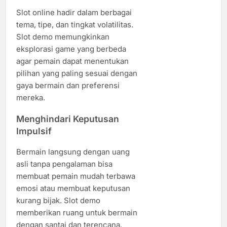
Slot online hadir dalam berbagai
tema, tipe, dan tingkat volatilitas.
Slot demo memungkinkan
eksplorasi game yang berbeda
agar pemain dapat menentukan
pilihan yang paling sesuai dengan
gaya bermain dan preferensi
mereka.
Menghindari Keputusan
Impulsif
Bermain langsung dengan uang
asli tanpa pengalaman bisa
membuat pemain mudah terbawa
emosi atau membuat keputusan
kurang bijak. Slot demo
memberikan ruang untuk bermain
dengan santai dan terencana.