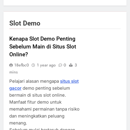
Slot Demo
Kenapa Slot Demo Penting
Sebelum Main di Situs Slot
Online?
18efbc0
1 year ago
0
3
mins
Pelajari alasan mengapa
situs slot
gacor
demo penting sebelum
bermain di situs slot online.
Manfaat fitur demo untuk
memahami permainan tanpa risiko
dan meningkatkan peluang
menang.
Sebelum mulai bertaruh dengan