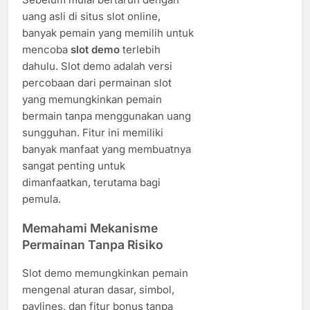
uang asli di situs slot online,
banyak pemain yang memilih untuk
mencoba
slot demo
terlebih
dahulu. Slot demo adalah versi
percobaan dari permainan slot
yang memungkinkan pemain
bermain tanpa menggunakan uang
sungguhan. Fitur ini memiliki
banyak manfaat yang membuatnya
sangat penting untuk
dimanfaatkan, terutama bagi
pemula.
Memahami Mekanisme
Permainan Tanpa Risiko
Slot demo memungkinkan pemain
mengenal aturan dasar, simbol,
paylines, dan fitur bonus tanpa