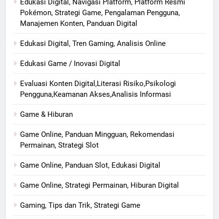
Edukasi Digital, Navigasi Platform, Platform Resmi
Pokémon, Strategi Game, Pengalaman Pengguna,
Manajemen Konten, Panduan Digital
Edukasi Digital, Tren Gaming, Analisis Online
Edukasi Game / Inovasi Digital
Evaluasi Konten Digital,Literasi Risiko,Psikologi
Pengguna,Keamanan Akses,Analisis Informasi
Game & Hiburan
Game Online, Panduan Mingguan, Rekomendasi
Permainan, Strategi Slot
Game Online, Panduan Slot, Edukasi Digital
Game Online, Strategi Permainan, Hiburan Digital
Gaming, Tips dan Trik, Strategi Game