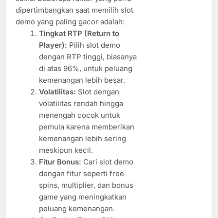
dipertimbangkan saat memilih slot
demo yang paling gacor adalah:
Tingkat RTP (Return to
Player):
Pilih slot demo
dengan RTP tinggi, biasanya
di atas 96%, untuk peluang
kemenangan lebih besar.
Volatilitas:
Slot dengan
volatilitas rendah hingga
menengah cocok untuk
pemula karena memberikan
kemenangan lebih sering
meskipun kecil.
Fitur Bonus:
Cari slot demo
dengan fitur seperti free
spins, multiplier, dan bonus
game yang meningkatkan
peluang kemenangan.