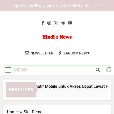
Skip
Pengaruh Media Teknologi terhadap Cara
to
Manusia Berkomunikasi
content
Strategi Platform Tiara4D dalam Meningkatkan
Pengalaman Pengguna di Era Hiburan Digital
LAE138 Link Alternatif Mobile untuk Akses Cepat
Lewat HP
Tips Memastikan Situs Gacor Maxwin Berjalan
Lancar di Browser dengan Akses Stabil
Hindi 2 News
Hindi 2 News Menyediakan Berita
Pengaruh Media Teknologi terhadap Cara
NEWSLETTER
RANDOM NEWS
Manusia Berkomunikasi
Terbaru Dan Informasi Terkini Dari India
Strategi Platform Tiara4D dalam Meningkatkan
Dalam Berbagai Topik, Mulai Dari Politik
Pengalaman Pengguna di Era Hiburan Digital
MENU
Hingga Hiburan.
E138 Link Alternatif Mobile untuk Akses Cepat Lewat HP
HEADLINES
Months Ago
Home
Slot Demo