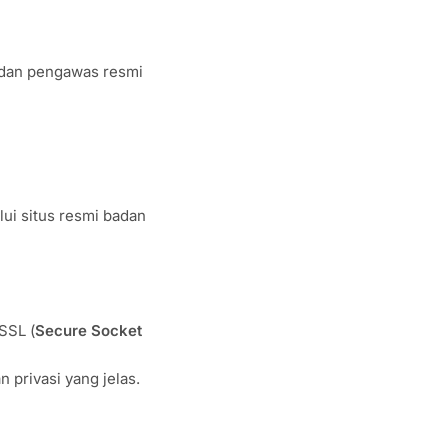
badan pengawas resmi
alui situs resmi badan
SSL (
Secure Socket
privasi yang jelas.