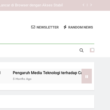
Lancar di Browser dengan Akses Stabil
terhadap Cara Manusia Berkomunikasi
laman Pengguna di Era Hiburan Digital
NEWSLETTER
RANDOM NEWS
tif Mobile untuk Akses Cepat Lewat HP
 Dalam Berbagai Topik, Mulai Dari Politik Hingga Hiburan.
Lancar di Browser dengan Akses Stabil
terhadap Cara Manusia Berkomunikasi
laman Pengguna di Era Hiburan Digital
aruh Media Teknologi terhadap Cara Manusia Berkomunikasi
hs Ago