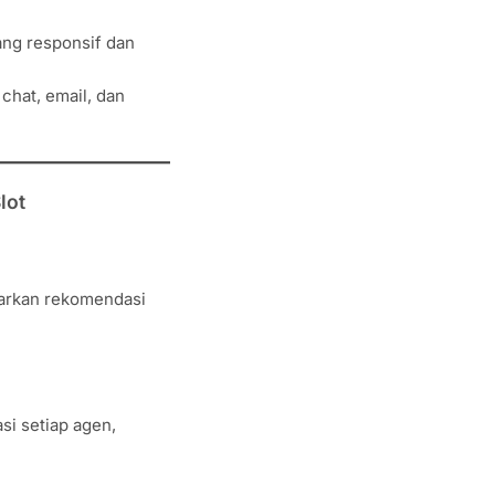
ang responsif dan
chat, email, dan
lot
arkan rekomendasi
si setiap agen,