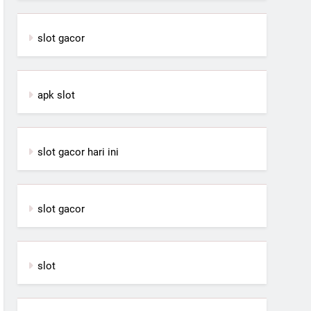
slot gacor
apk slot
slot gacor hari ini
slot gacor
slot