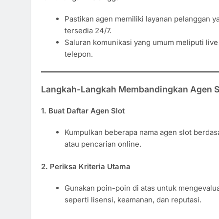
Pastikan agen memiliki layanan pelanggan y
tersedia 24/7.
Saluran komunikasi yang umum meliputi live 
telepon.
Langkah-Langkah Membandingkan Agen S
1. Buat Daftar Agen Slot
Kumpulkan beberapa nama agen slot berdas
atau pencarian online.
2. Periksa Kriteria Utama
Gunakan poin-poin di atas untuk mengevalua
seperti lisensi, keamanan, dan reputasi.