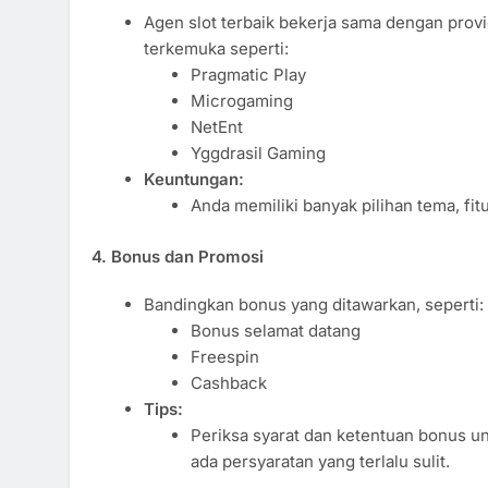
Agen slot terbaik bekerja sama dengan prov
terkemuka seperti:
Pragmatic Play
Microgaming
NetEnt
Yggdrasil Gaming
Keuntungan:
Anda memiliki banyak pilihan tema, fitur
4. Bonus dan Promosi
Bandingkan bonus yang ditawarkan, seperti:
Bonus selamat datang
Freespin
Cashback
Tips:
Periksa syarat dan ketentuan bonus u
ada persyaratan yang terlalu sulit.