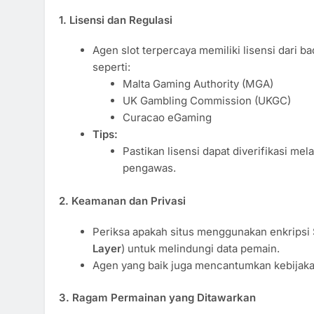
1. Lisensi dan Regulasi
Agen slot terpercaya memiliki lisensi dari 
seperti:
Malta Gaming Authority (MGA)
UK Gambling Commission (UKGC)
Curacao eGaming
Tips:
Pastikan lisensi dapat diverifikasi mel
pengawas.
2. Keamanan dan Privasi
Periksa apakah situs menggunakan enkripsi 
Layer
) untuk melindungi data pemain.
Agen yang baik juga mencantumkan kebijakan 
3. Ragam Permainan yang Ditawarkan