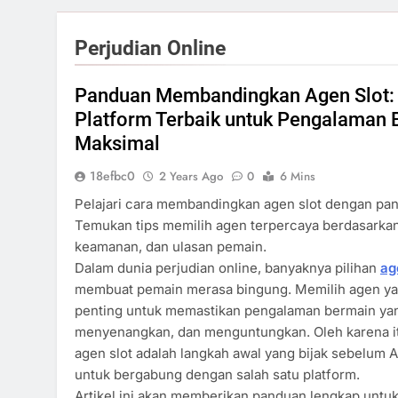
Perjudian Online
Panduan Membandingkan Agen Slot:
Platform Terbaik untuk Pengalaman 
Maksimal
18efbc0
2 Years Ago
0
6 Mins
Pelajari cara membandingkan agen slot dengan pan
Temukan tips memilih agen terpercaya berdasarkan l
keamanan, dan ulasan pemain.
Dalam dunia perjudian online, banyaknya pilihan
ag
membuat pemain merasa bingung. Memilih agen ya
penting untuk memastikan pengalaman bermain ya
menyenangkan, dan menguntungkan. Oleh karena 
agen slot adalah langkah awal yang bijak sebelum
untuk bergabung dengan salah satu platform.
Artikel ini akan memberikan panduan lengkap unt