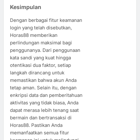
Kesimpulan
Dengan berbagai fitur keamanan
login yang telah disebutkan,
Horas88 memberikan
perlindungan maksimal bagi
penggunanya. Dari penggunaan
kata sandi yang kuat hingga
otentikasi dua faktor, setiap
langkah dirancang untuk
memastikan bahwa akun Anda
tetap aman. Selain itu, dengan
enkripsi data dan pemberitahuan
aktivitas yang tidak biasa, Anda
dapat merasa lebih tenang saat
bermain dan bertransaksi di
Horas88. Pastikan Anda
memanfaatkan semua fitur