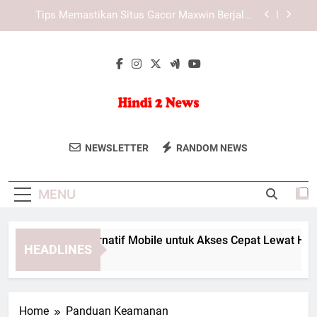
Skip
Pengaruh Media Teknologi terhadap Cara
to
Manusia Berkomunikasi
content
Strategi Platform Tiara4D dalam Meningkatkan
Pengalaman Pengguna di Era Hiburan Digital
LAE138 Link Alternatif Mobile untuk Akses Cepat
Lewat HP
Tips Memastikan Situs Gacor Maxwin Berjalan
Lancar di Browser dengan Akses Stabil
Hindi 2 News
Hindi 2 News Menyediakan Berita
Pengaruh Media Teknologi terhadap Cara
NEWSLETTER
RANDOM NEWS
Manusia Berkomunikasi
Terbaru Dan Informasi Terkini Dari India
Strategi Platform Tiara4D dalam Meningkatkan
Dalam Berbagai Topik, Mulai Dari Politik
Pengalaman Pengguna di Era Hiburan Digital
MENU
Hingga Hiburan.
AE138 Link Alternatif Mobile untuk Akses Cepat Lewat HP
HEADLINES
 Months Ago
Home
Panduan Keamanan