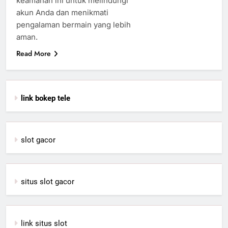
keamanan ini untuk melindungi
akun Anda dan menikmati
pengalaman bermain yang lebih
aman.
Read More
link bokep tele
slot gacor
situs slot gacor
link situs slot