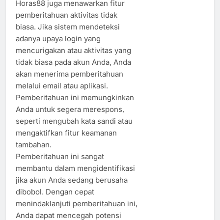
Horas88 juga menawarkan fitur
pemberitahuan aktivitas tidak
biasa. Jika sistem mendeteksi
adanya upaya login yang
mencurigakan atau aktivitas yang
tidak biasa pada akun Anda, Anda
akan menerima pemberitahuan
melalui email atau aplikasi.
Pemberitahuan ini memungkinkan
Anda untuk segera merespons,
seperti mengubah kata sandi atau
mengaktifkan fitur keamanan
tambahan.
Pemberitahuan ini sangat
membantu dalam mengidentifikasi
jika akun Anda sedang berusaha
dibobol. Dengan cepat
menindaklanjuti pemberitahuan ini,
Anda dapat mencegah potensi