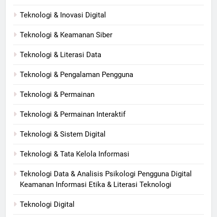
Teknologi & Inovasi Digital
Teknologi & Keamanan Siber
Teknologi & Literasi Data
Teknologi & Pengalaman Pengguna
Teknologi & Permainan
Teknologi & Permainan Interaktif
Teknologi & Sistem Digital
Teknologi & Tata Kelola Informasi
Teknologi Data & Analisis Psikologi Pengguna Digital
Keamanan Informasi Etika & Literasi Teknologi
Teknologi Digital