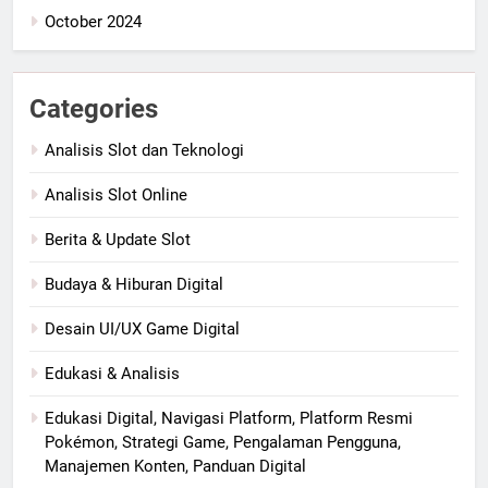
October 2024
Categories
Analisis Slot dan Teknologi
Analisis Slot Online
Berita & Update Slot
Budaya & Hiburan Digital
Desain UI/UX Game Digital
Edukasi & Analisis
Edukasi Digital, Navigasi Platform, Platform Resmi
Pokémon, Strategi Game, Pengalaman Pengguna,
Manajemen Konten, Panduan Digital