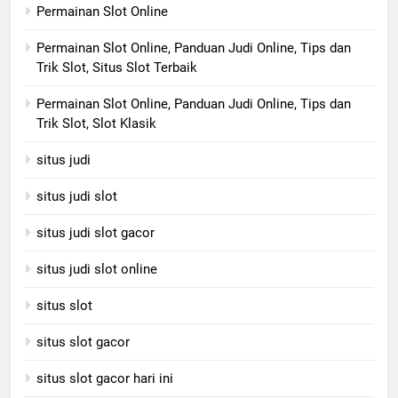
Permainan Slot Online
Permainan Slot Online, Panduan Judi Online, Tips dan
Trik Slot, Situs Slot Terbaik
Permainan Slot Online, Panduan Judi Online, Tips dan
Trik Slot, Slot Klasik
situs judi
situs judi slot
situs judi slot gacor
situs judi slot online
situs slot
situs slot gacor
situs slot gacor hari ini