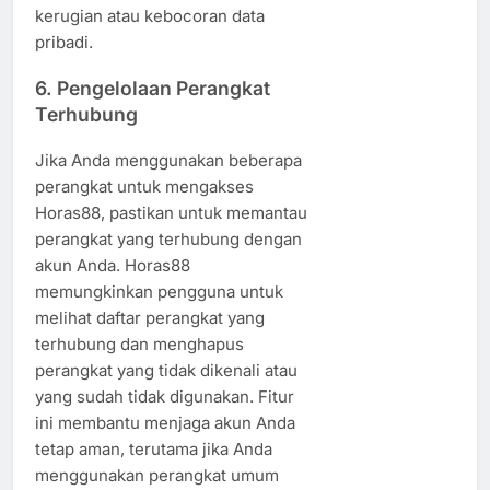
kerugian atau kebocoran data
pribadi.
6. Pengelolaan Perangkat
Terhubung
Jika Anda menggunakan beberapa
perangkat untuk mengakses
Horas88, pastikan untuk memantau
perangkat yang terhubung dengan
akun Anda. Horas88
memungkinkan pengguna untuk
melihat daftar perangkat yang
terhubung dan menghapus
perangkat yang tidak dikenali atau
yang sudah tidak digunakan. Fitur
ini membantu menjaga akun Anda
tetap aman, terutama jika Anda
menggunakan perangkat umum