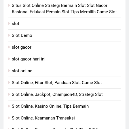
Situs Slot Online Strategi Bermain Slot Slot Gacor
Rasional Edukasi Pemain Slot Tips Memilih Game Slot
slot
Slot Demo
slot gacor
slot gacor hari ini
slot online
Slot Online, Fitur Slot, Panduan Slot, Game Slot
Slot Online, Jackpot, Champion4D, Strategi Slot
Slot Online, Kasino Online, Tips Bermain
Slot Online, Keamanan Transaksi