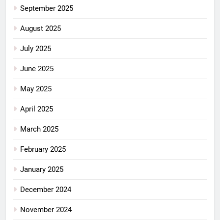
September 2025
August 2025
July 2025
June 2025
May 2025
April 2025
March 2025
February 2025
January 2025
December 2024
November 2024