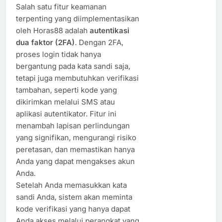
Salah satu fitur keamanan
terpenting yang diimplementasikan
oleh Horas88 adalah
autentikasi
dua faktor (2FA)
. Dengan 2FA,
proses login tidak hanya
bergantung pada kata sandi saja,
tetapi juga membutuhkan verifikasi
tambahan, seperti kode yang
dikirimkan melalui SMS atau
aplikasi autentikator. Fitur ini
menambah lapisan perlindungan
yang signifikan, mengurangi risiko
peretasan, dan memastikan hanya
Anda yang dapat mengakses akun
Anda.
Setelah Anda memasukkan kata
sandi Anda, sistem akan meminta
kode verifikasi yang hanya dapat
Anda akses melalui perangkat yang