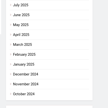
July 2025
June 2025
May 2025
April 2025
March 2025
February 2025
January 2025
December 2024
November 2024
October 2024