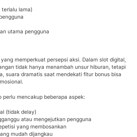
 terlalu lama)
 pengguna
uan utama pengguna
yang memperkuat persepsi aksi. Dalam slot digital,
enangan tidak hanya menambah unsur hiburan, tetapi
a, suara dramatis saat mendekati fitur bonus bisa
mosional.
io perlu mencakup beberapa aspek:
l (tidak delay)
gganggu atau mengejutkan pengguna
repetisi yang membosankan
ang mudah dijangkau