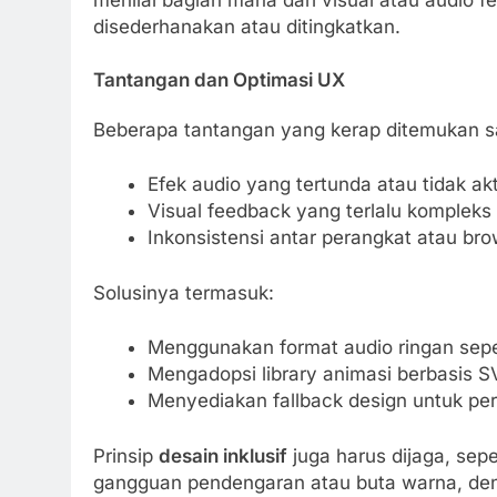
menilai bagian mana dari visual atau audio 
disederhanakan atau ditingkatkan.
Tantangan dan Optimasi UX
Beberapa tantangan yang kerap ditemukan saa
Efek audio yang tertunda atau tidak akt
Visual feedback yang terlalu komplek
Inkonsistensi antar perangkat atau br
Solusinya termasuk:
Menggunakan format audio ringan sep
Mengadopsi library animasi berbasis S
Menyediakan fallback design untuk pe
Prinsip
desain inklusif
juga harus dijaga, sep
gangguan pendengaran atau buta warna, den