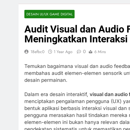
DESAIN UI/UX GAME DIGITAL
Audit Visual dan Audio 
Meningkatkan Interaks
0
18efbc0
1 Year Ago
6 Mins
Temukan bagaimana visual dan audio feedback 
membahas audit elemen-elemen sensorik untu
desain permainan.
Dalam era desain interaktif,
visual dan audio
menciptakan pengalaman pengguna (UX) yang i
bentuk aplikasi berbasis interaksi visual da
pengguna merasakan hasil tindakan mereka 
elemen-elemen ini bukan hanya relevan dalam 
pendekatan sistematis untuk memastikan pen