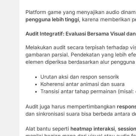
Platform game yang menyajikan audio dinamis
pengguna lebih tinggi
, karena memberikan p
Audit Integratif: Evaluasi Bersama Visual da
Melakukan audit secara terpisah terhadap v
gambaran parsial. Pendekatan yang lebih efe
elemen diperiksa berdasarkan alur pengguna 
Urutan aksi dan respon sensorik
Koherensi antar animasi dan suara
Transisi antar tahap permainan (misal
Audit juga harus mempertimbangkan
respons
dan sinkronisasi suara bisa berbeda antara d
Alat bantu seperti
heatmap interaksi
,
session