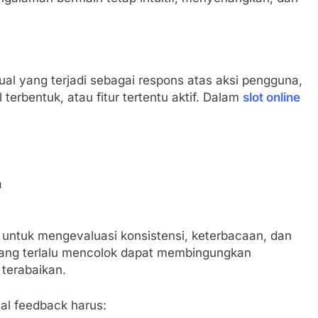
al yang terjadi sebagai respons atas aksi pengguna,
 terbentuk, atau fitur tertentu aktif. Dalam
slot online
h
 untuk mengevaluasi konsistensi, keterbacaan, dan
yang terlalu mencolok dapat membingungkan
 terabaikan.
al feedback harus: