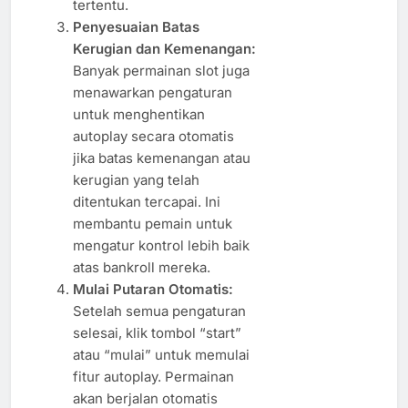
tertentu.
Penyesuaian Batas
Kerugian dan Kemenangan:
Banyak permainan slot juga
menawarkan pengaturan
untuk menghentikan
autoplay secara otomatis
jika batas kemenangan atau
kerugian yang telah
ditentukan tercapai. Ini
membantu pemain untuk
mengatur kontrol lebih baik
atas bankroll mereka.
Mulai Putaran Otomatis:
Setelah semua pengaturan
selesai, klik tombol “start”
atau “mulai” untuk memulai
fitur autoplay. Permainan
akan berjalan otomatis