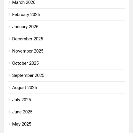
March 2026
February 2026
January 2026
December 2025
November 2025
October 2025
September 2025
August 2025
July 2025
June 2025
May 2025