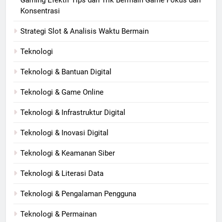
Gaming Efektif Tips dan Trik Bermain Game Fokus dan
Konsentrasi
Strategi Slot & Analisis Waktu Bermain
Teknologi
Teknologi & Bantuan Digital
Teknologi & Game Online
Teknologi & Infrastruktur Digital
Teknologi & Inovasi Digital
Teknologi & Keamanan Siber
Teknologi & Literasi Data
Teknologi & Pengalaman Pengguna
Teknologi & Permainan