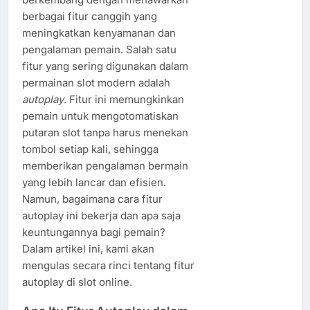
berbagai fitur canggih yang
meningkatkan kenyamanan dan
pengalaman pemain. Salah satu
fitur yang sering digunakan dalam
permainan slot modern adalah
autoplay
. Fitur ini memungkinkan
pemain untuk mengotomatiskan
putaran slot tanpa harus menekan
tombol setiap kali, sehingga
memberikan pengalaman bermain
yang lebih lancar dan efisien.
Namun, bagaimana cara fitur
autoplay ini bekerja dan apa saja
keuntungannya bagi pemain?
Dalam artikel ini, kami akan
mengulas secara rinci tentang fitur
autoplay di slot online.