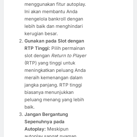
menggunakan fitur autoplay.
Ini akan membantu Anda
mengelola bankroll dengan
lebih baik dan menghindari
kerugian besar.
Gunakan pada Slot dengan
RTP Tinggi:
Pilih permainan
slot dengan
Return to Player
(RTP) yang tinggi untuk
meningkatkan peluang Anda
meraih kemenangan dalam
jangka panjang. RTP tinggi
biasanya menunjukkan
peluang menang yang lebih
baik.
Jangan Bergantung
Sepenuhnya pada
Autoplay:
Meskipun
autoplay sangat nyaman,