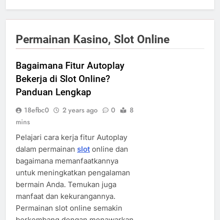
Permainan Kasino, Slot Online
Bagaimana Fitur Autoplay
Bekerja di Slot Online?
Panduan Lengkap
18efbc0
2 years ago
0
8
mins
Pelajari cara kerja fitur Autoplay
dalam permainan
slot
online dan
bagaimana memanfaatkannya
untuk meningkatkan pengalaman
bermain Anda. Temukan juga
manfaat dan kekurangannya.
Permainan slot online semakin
berkembang dengan menawarkan