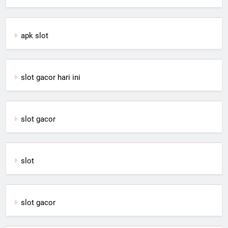
apk slot
slot gacor hari ini
slot gacor
slot
slot gacor