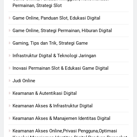
Permainan, Strategi Slot
Game Online, Panduan Slot, Edukasi Digital
Game Online, Strategi Permainan, Hiburan Digital
Gaming, Tips dan Trik, Strategi Game
Infrastruktur Digital & Teknologi Jaringan
Inovasi Permainan Slot & Edukasi Game Digital
Judi Online
Keamanan & Autentikasi Digital
Keamanan Akses & Infrastruktur Digital
Keamanan Akses & Manajemen Identitas Digital
Keamanan Akses Online,Privasi Pengguna,Optimasi