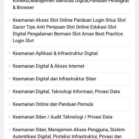
Koneksi,Manajemen Identitas Digital,Panduan Perangkat
& Browser
Keamanan Akses Slot Online Panduan Login Situs Slot
Gacor Tips Anti Penipuan Slot Online Edukasi Slot
Digital Pengalaman Bermain Slot Aman Best Practice
Login Slot
Keamanan Aplikasi & Infrastruktur Digital
Keamanan Digital & Akses Internet
Keamanan Digital dan Infrastruktur Siber
Keamanan Digital, Teknologi Informasi, Privasi Data
Keamanan Online dan Panduan Pemula
Keamanan Siber / Audit Teknologi / Privasi Data
Keamanan Siber, Manajemen Akses Pengguna, Sistem
Autentikasi Digital, Proteksi Infrastruktur, Privasi dan