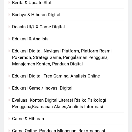
Berita & Update Slot
Budaya & Hiburan Digital
Desain UI/UX Game Digital
Edukasi & Analisis
Edukasi Digital, Navigasi Platform, Platform Resmi
Pokémon, Strategi Game, Pengalaman Pengguna,
Manajemen Konten, Panduan Digital
Edukasi Digital, Tren Gaming, Analisis Online
Edukasi Game / Inovasi Digital
Evaluasi Konten Digital,Literasi Risiko,Psikologi
Pengguna,Keamanan Akses,Analisis Informasi
Game & Hiburan
Game Online, Panduan Mingguan, Rekomendasi