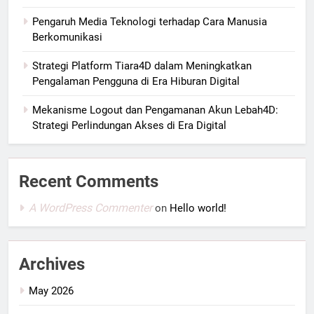
Pengaruh Media Teknologi terhadap Cara Manusia
Berkomunikasi
Strategi Platform Tiara4D dalam Meningkatkan
Pengalaman Pengguna di Era Hiburan Digital
Mekanisme Logout dan Pengamanan Akun Lebah4D:
Strategi Perlindungan Akses di Era Digital
Recent Comments
A WordPress Commenter
on
Hello world!
Archives
May 2026