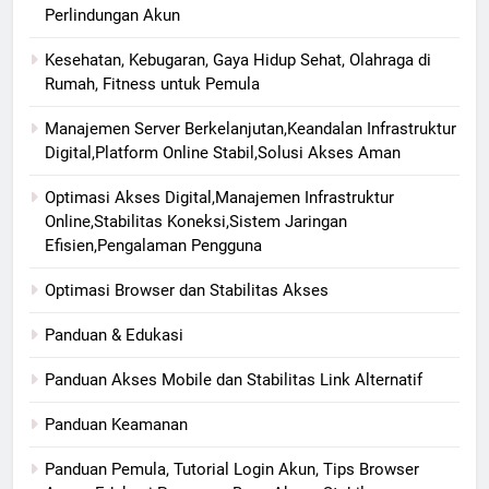
Perlindungan Akun
Kesehatan, Kebugaran, Gaya Hidup Sehat, Olahraga di
Rumah, Fitness untuk Pemula
Manajemen Server Berkelanjutan,Keandalan Infrastruktur
Digital,Platform Online Stabil,Solusi Akses Aman
Optimasi Akses Digital,Manajemen Infrastruktur
Online,Stabilitas Koneksi,Sistem Jaringan
Efisien,Pengalaman Pengguna
Optimasi Browser dan Stabilitas Akses
Panduan & Edukasi
Panduan Akses Mobile dan Stabilitas Link Alternatif
Panduan Keamanan
Panduan Pemula, Tutorial Login Akun, Tips Browser