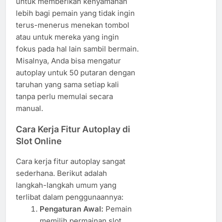
untuk memberikan kenyamanan
lebih bagi pemain yang tidak ingin
terus-menerus menekan tombol
atau untuk mereka yang ingin
fokus pada hal lain sambil bermain.
Misalnya, Anda bisa mengatur
autoplay untuk 50 putaran dengan
taruhan yang sama setiap kali
tanpa perlu memulai secara
manual.
Cara Kerja Fitur Autoplay di
Slot Online
Cara kerja fitur autoplay sangat
sederhana. Berikut adalah
langkah-langkah umum yang
terlibat dalam penggunaannya:
Pengaturan Awal:
Pemain
memilih permainan slot