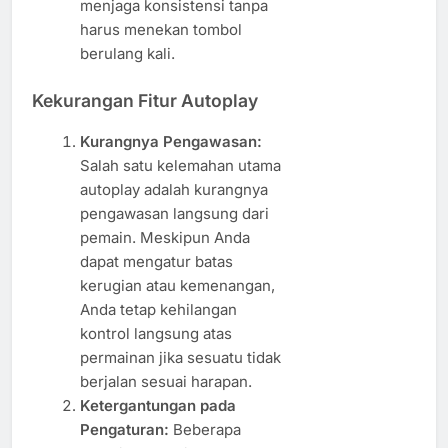
menjaga konsistensi tanpa
harus menekan tombol
berulang kali.
Kekurangan Fitur Autoplay
Kurangnya Pengawasan:
Salah satu kelemahan utama
autoplay adalah kurangnya
pengawasan langsung dari
pemain. Meskipun Anda
dapat mengatur batas
kerugian atau kemenangan,
Anda tetap kehilangan
kontrol langsung atas
permainan jika sesuatu tidak
berjalan sesuai harapan.
Ketergantungan pada
Pengaturan:
Beberapa