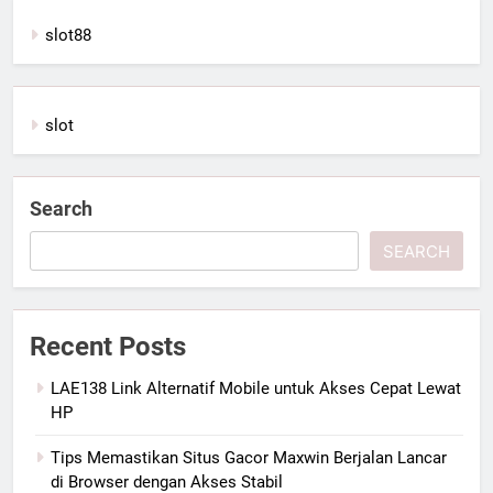
slot88
slot
Search
SEARCH
Recent Posts
LAE138 Link Alternatif Mobile untuk Akses Cepat Lewat
HP
Tips Memastikan Situs Gacor Maxwin Berjalan Lancar
di Browser dengan Akses Stabil