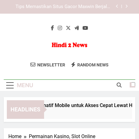
Skip
Pengaruh Media Teknologi terhadap Cara
to
Manusia Berkomunikasi
content
Strategi Platform Tiara4D dalam Meningkatkan
Pengalaman Pengguna di Era Hiburan Digital
LAE138 Link Alternatif Mobile untuk Akses Cepat
Lewat HP
Tips Memastikan Situs Gacor Maxwin Berjalan
Lancar di Browser dengan Akses Stabil
Hindi 2 News
Hindi 2 News Menyediakan Berita
Pengaruh Media Teknologi terhadap Cara
NEWSLETTER
RANDOM NEWS
Manusia Berkomunikasi
Terbaru Dan Informasi Terkini Dari India
Strategi Platform Tiara4D dalam Meningkatkan
Dalam Berbagai Topik, Mulai Dari Politik
Pengalaman Pengguna di Era Hiburan Digital
MENU
Hingga Hiburan.
E138 Link Alternatif Mobile untuk Akses Cepat Lewat HP
HEADLINES
onths Ago
Home
Permainan Kasino, Slot Online