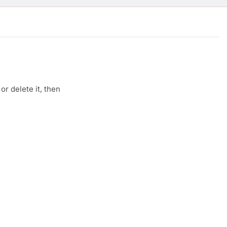
or delete it, then