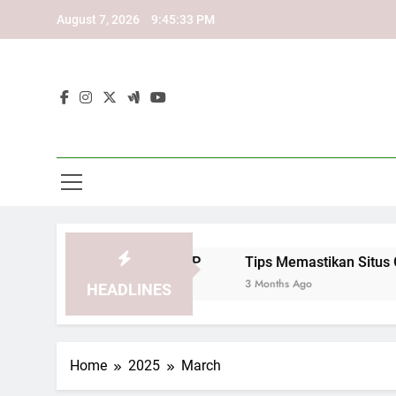
Skip
August 7, 2026
9:45:34 PM
to
content
Hin
Hindi 2 Ne
ses Cepat Lewat HP
Tips Memastikan Situs Gacor Maxwin
3 Months Ago
HEADLINES
Home
2025
March