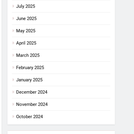
July 2025
June 2025
May 2025
April 2025
March 2025
February 2025
January 2025
December 2024
November 2024
October 2024