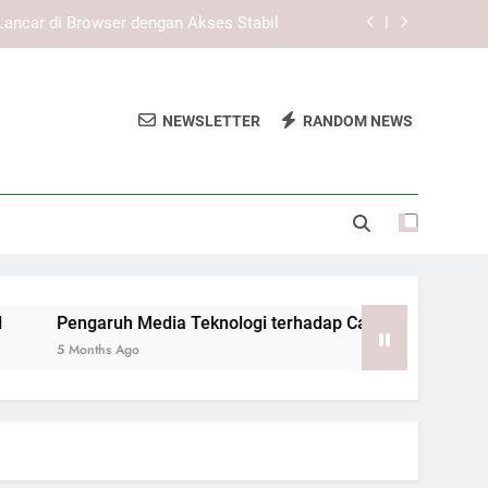
Lancar di Browser dengan Akses Stabil
terhadap Cara Manusia Berkomunikasi
laman Pengguna di Era Hiburan Digital
NEWSLETTER
RANDOM NEWS
tif Mobile untuk Akses Cepat Lewat HP
 Dalam Berbagai Topik, Mulai Dari Politik Hingga Hiburan.
Lancar di Browser dengan Akses Stabil
terhadap Cara Manusia Berkomunikasi
laman Pengguna di Era Hiburan Digital
ruh Media Teknologi terhadap Cara Manusia Berkomunikasi
hs Ago