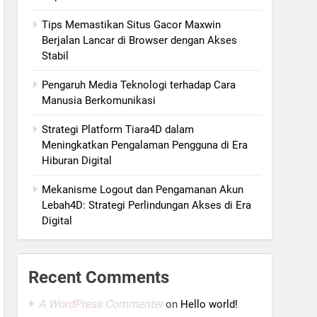
Tips Memastikan Situs Gacor Maxwin
Berjalan Lancar di Browser dengan Akses
Stabil
Pengaruh Media Teknologi terhadap Cara
Manusia Berkomunikasi
Strategi Platform Tiara4D dalam
Meningkatkan Pengalaman Pengguna di Era
Hiburan Digital
Mekanisme Logout dan Pengamanan Akun
Lebah4D: Strategi Perlindungan Akses di Era
Digital
Recent Comments
A WordPress Commenter
on
Hello world!