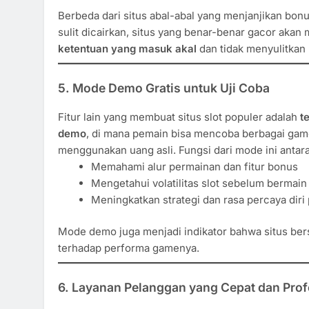
Berbeda dari situs abal-abal yang menjanjikan bo
sulit dicairkan, situs yang benar-benar gacor akan 
ketentuan yang masuk akal
dan tidak menyulitkan
5. Mode Demo Gratis untuk Uji Coba
Fitur lain yang membuat situs slot populer adalah
t
demo
, di mana pemain bisa mencoba berbagai gam
menggunakan uang asli. Fungsi dari mode ini antara 
Memahami alur permainan dan fitur bonus
Mengetahui volatilitas slot sebelum bermai
Meningkatkan strategi dan rasa percaya diri
Mode demo juga menjadi indikator bahwa situs ber
terhadap performa gamenya.
6. Layanan Pelanggan yang Cepat dan Prof