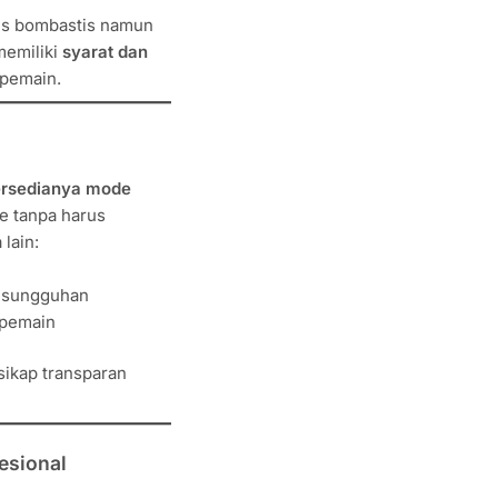
nus bombastis namun
memiliki
syarat dan
 pemain.
ersedianya mode
e tanpa harus
lain:
n sungguhan
 pemain
sikap transparan
esional