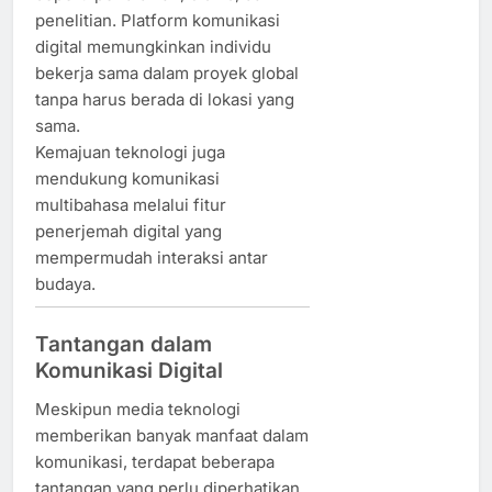
penelitian. Platform komunikasi
digital memungkinkan individu
bekerja sama dalam proyek global
tanpa harus berada di lokasi yang
sama.
Kemajuan teknologi juga
mendukung komunikasi
multibahasa melalui fitur
penerjemah digital yang
mempermudah interaksi antar
budaya.
Tantangan dalam
Komunikasi Digital
Meskipun media teknologi
memberikan banyak manfaat dalam
komunikasi, terdapat beberapa
tantangan yang perlu diperhatikan.