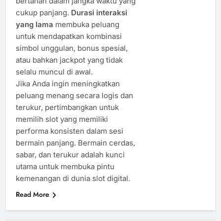
bertahan dalam jangka waktu yang
cukup panjang.
Durasi interaksi
yang lama
membuka peluang
untuk mendapatkan kombinasi
simbol unggulan, bonus spesial,
atau bahkan jackpot yang tidak
selalu muncul di awal.
Jika Anda ingin meningkatkan
peluang menang secara logis dan
terukur, pertimbangkan untuk
memilih slot yang memiliki
performa konsisten dalam sesi
bermain panjang. Bermain cerdas,
sabar, dan terukur adalah kunci
utama untuk membuka pintu
kemenangan di dunia slot digital.
Read More