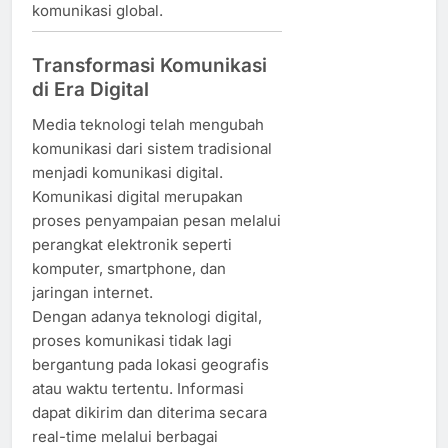
komunikasi global.
Transformasi Komunikasi
di Era Digital
Media teknologi telah mengubah
komunikasi dari sistem tradisional
menjadi komunikasi digital.
Komunikasi digital merupakan
proses penyampaian pesan melalui
perangkat elektronik seperti
komputer, smartphone, dan
jaringan internet.
Dengan adanya teknologi digital,
proses komunikasi tidak lagi
bergantung pada lokasi geografis
atau waktu tertentu. Informasi
dapat dikirim dan diterima secara
real-time melalui berbagai