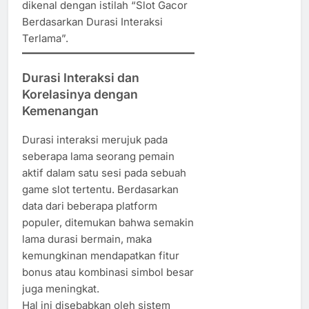
dikenal dengan istilah “Slot Gacor
Berdasarkan Durasi Interaksi
Terlama”.
Durasi Interaksi dan
Korelasinya dengan
Kemenangan
Durasi interaksi merujuk pada
seberapa lama seorang pemain
aktif dalam satu sesi pada sebuah
game slot tertentu. Berdasarkan
data dari beberapa platform
populer, ditemukan bahwa semakin
lama durasi bermain, maka
kemungkinan mendapatkan fitur
bonus atau kombinasi simbol besar
juga meningkat.
Hal ini disebabkan oleh sistem