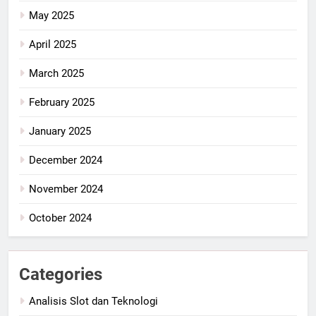
May 2025
April 2025
March 2025
February 2025
January 2025
December 2024
November 2024
October 2024
Categories
Analisis Slot dan Teknologi