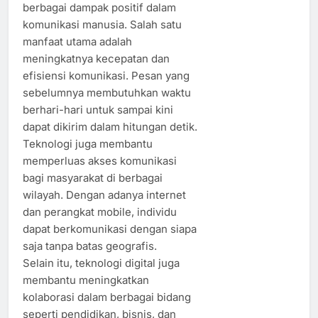
berbagai dampak positif dalam
komunikasi manusia. Salah satu
manfaat utama adalah
meningkatnya kecepatan dan
efisiensi komunikasi. Pesan yang
sebelumnya membutuhkan waktu
berhari-hari untuk sampai kini
dapat dikirim dalam hitungan detik.
Teknologi juga membantu
memperluas akses komunikasi
bagi masyarakat di berbagai
wilayah. Dengan adanya internet
dan perangkat mobile, individu
dapat berkomunikasi dengan siapa
saja tanpa batas geografis.
Selain itu, teknologi digital juga
membantu meningkatkan
kolaborasi dalam berbagai bidang
seperti pendidikan, bisnis, dan