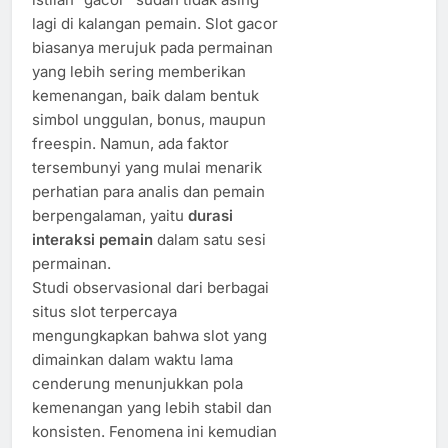
lagi di kalangan pemain. Slot gacor
biasanya merujuk pada permainan
yang lebih sering memberikan
kemenangan, baik dalam bentuk
simbol unggulan, bonus, maupun
freespin. Namun, ada faktor
tersembunyi yang mulai menarik
perhatian para analis dan pemain
berpengalaman, yaitu
durasi
interaksi pemain
dalam satu sesi
permainan.
Studi observasional dari berbagai
situs slot terpercaya
mengungkapkan bahwa slot yang
dimainkan dalam waktu lama
cenderung menunjukkan pola
kemenangan yang lebih stabil dan
konsisten. Fenomena ini kemudian