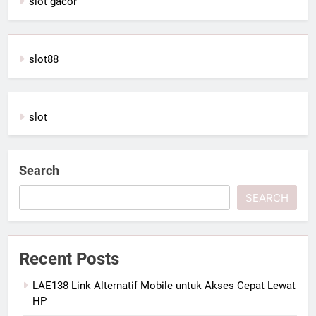
slot gacor
slot88
slot
Search
SEARCH
Recent Posts
LAE138 Link Alternatif Mobile untuk Akses Cepat Lewat
HP