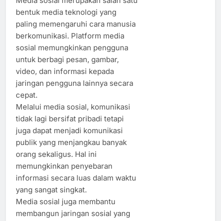
Media sosial merupakan salah satu
bentuk media teknologi yang
paling memengaruhi cara manusia
berkomunikasi. Platform media
sosial memungkinkan pengguna
untuk berbagi pesan, gambar,
video, dan informasi kepada
jaringan pengguna lainnya secara
cepat.
Melalui media sosial, komunikasi
tidak lagi bersifat pribadi tetapi
juga dapat menjadi komunikasi
publik yang menjangkau banyak
orang sekaligus. Hal ini
memungkinkan penyebaran
informasi secara luas dalam waktu
yang sangat singkat.
Media sosial juga membantu
membangun jaringan sosial yang