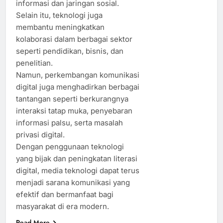
informasi dan jaringan sosial.
Selain itu, teknologi juga
membantu meningkatkan
kolaborasi dalam berbagai sektor
seperti pendidikan, bisnis, dan
penelitian.
Namun, perkembangan komunikasi
digital juga menghadirkan berbagai
tantangan seperti berkurangnya
interaksi tatap muka, penyebaran
informasi palsu, serta masalah
privasi digital.
Dengan penggunaan teknologi
yang bijak dan peningkatan literasi
digital, media teknologi dapat terus
menjadi sarana komunikasi yang
efektif dan bermanfaat bagi
masyarakat di era modern.
Read More