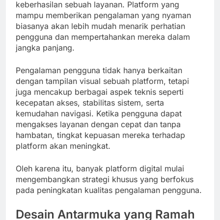
keberhasilan sebuah layanan. Platform yang
mampu memberikan pengalaman yang nyaman
biasanya akan lebih mudah menarik perhatian
pengguna dan mempertahankan mereka dalam
jangka panjang.
Pengalaman pengguna tidak hanya berkaitan
dengan tampilan visual sebuah platform, tetapi
juga mencakup berbagai aspek teknis seperti
kecepatan akses, stabilitas sistem, serta
kemudahan navigasi. Ketika pengguna dapat
mengakses layanan dengan cepat dan tanpa
hambatan, tingkat kepuasan mereka terhadap
platform akan meningkat.
Oleh karena itu, banyak platform digital mulai
mengembangkan strategi khusus yang berfokus
pada peningkatan kualitas pengalaman pengguna.
Desain Antarmuka yang Ramah