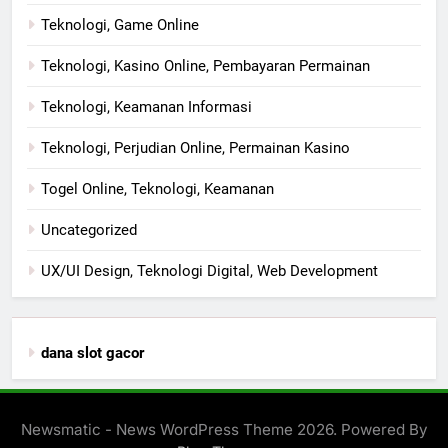
Teknologi, Game Online
Teknologi, Kasino Online, Pembayaran Permainan
Teknologi, Keamanan Informasi
Teknologi, Perjudian Online, Permainan Kasino
Togel Online, Teknologi, Keamanan
Uncategorized
UX/UI Design, Teknologi Digital, Web Development
dana slot gacor
Newsmatic - News WordPress Theme 2026. Powered By