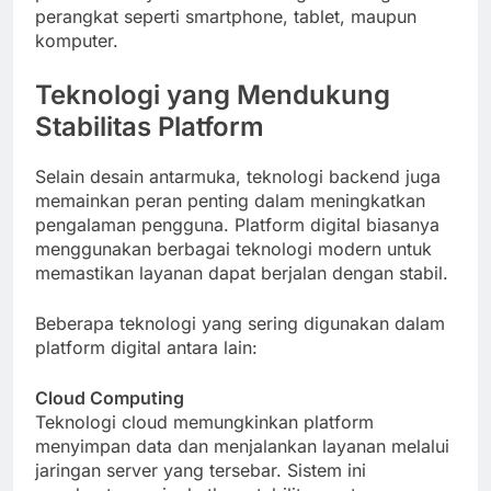
perangkat seperti smartphone, tablet, maupun
komputer.
Teknologi yang Mendukung
Stabilitas Platform
Selain desain antarmuka, teknologi backend juga
memainkan peran penting dalam meningkatkan
pengalaman pengguna. Platform digital biasanya
menggunakan berbagai teknologi modern untuk
memastikan layanan dapat berjalan dengan stabil.
Beberapa teknologi yang sering digunakan dalam
platform digital antara lain:
Cloud Computing
Teknologi cloud memungkinkan platform
menyimpan data dan menjalankan layanan melalui
jaringan server yang tersebar. Sistem ini