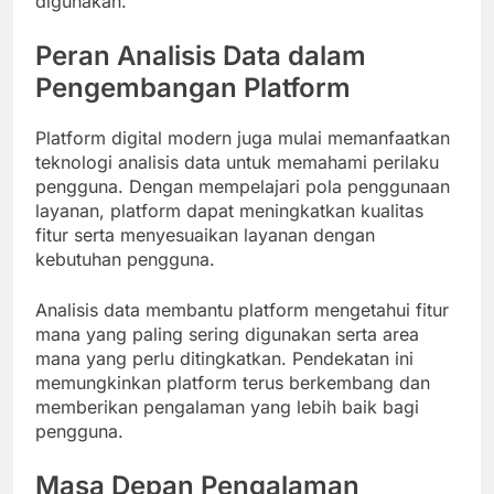
digunakan.
Peran Analisis Data dalam
Pengembangan Platform
Platform digital modern juga mulai memanfaatkan
teknologi analisis data untuk memahami perilaku
pengguna. Dengan mempelajari pola penggunaan
layanan, platform dapat meningkatkan kualitas
fitur serta menyesuaikan layanan dengan
kebutuhan pengguna.
Analisis data membantu platform mengetahui fitur
mana yang paling sering digunakan serta area
mana yang perlu ditingkatkan. Pendekatan ini
memungkinkan platform terus berkembang dan
memberikan pengalaman yang lebih baik bagi
pengguna.
Masa Depan Pengalaman