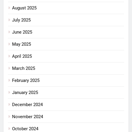
August 2025
July 2025
June 2025
May 2025
April 2025
March 2025
February 2025
January 2025
December 2024
November 2024
October 2024