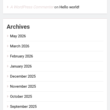
A WordPress Commenter
on
Hello world!
Archives
May 2026
March 2026
February 2026
January 2026
December 2025
November 2025
October 2025
September 2025