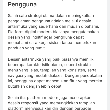
Pengguna
Salah satu strategi utama dalam meningkatkan
pengalaman pengguna adalah melalui desain
antarmuka yang sederhana dan mudah dipahami.
Platform digital modern biasanya mengutamakan
desain yang intuitif agar pengguna dapat
memahami cara kerja sistem tanpa memerlukan
panduan yang rumit.
Desain antarmuka yang baik biasanya memiliki
beberapa karakteristik utama, seperti struktur
menu yang jelas, tampilan yang konsisten, serta
navigasi yang mudah diakses. Dengan pendekatan
ini, pengguna dapat menemukan fitur yang mereka
butuhkan dengan lebih cepat.
Selain itu, platform modern juga menerapkan
desain responsif yang memungkinkan tampilan
platform menyesuaikan diri dengan berbagai