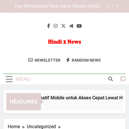
Skip
Pengaruh Media Teknologi terhadap Cara
to
Manusia Berkomunikasi
content
Strategi Platform Tiara4D dalam Meningkatkan
Pengalaman Pengguna di Era Hiburan Digital
LAE138 Link Alternatif Mobile untuk Akses Cepat
Lewat HP
Tips Memastikan Situs Gacor Maxwin Berjalan
Lancar di Browser dengan Akses Stabil
Hindi 2 News
Hindi 2 News Menyediakan Berita
Pengaruh Media Teknologi terhadap Cara
NEWSLETTER
RANDOM NEWS
Manusia Berkomunikasi
Terbaru Dan Informasi Terkini Dari India
Strategi Platform Tiara4D dalam Meningkatkan
Dalam Berbagai Topik, Mulai Dari Politik
Pengalaman Pengguna di Era Hiburan Digital
MENU
Hingga Hiburan.
E138 Link Alternatif Mobile untuk Akses Cepat Lewat HP
HEADLINES
onths Ago
Home
Uncategorized