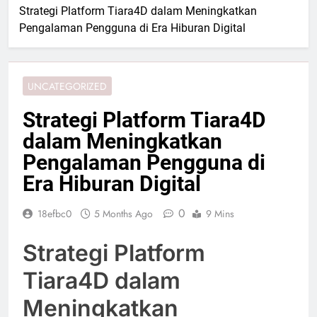
Strategi Platform Tiara4D dalam Meningkatkan
Pengalaman Pengguna di Era Hiburan Digital
UNCATEGORIZED
Strategi Platform Tiara4D
dalam Meningkatkan
Pengalaman Pengguna di
Era Hiburan Digital
0
18efbc0
5 Months Ago
9 Mins
Strategi Platform
Tiara4D dalam
Meningkatkan