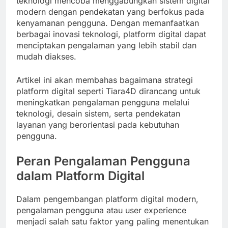
teknologi mencoba menggabungkan sistem digital
modern dengan pendekatan yang berfokus pada
kenyamanan pengguna. Dengan memanfaatkan
berbagai inovasi teknologi, platform digital dapat
menciptakan pengalaman yang lebih stabil dan
mudah diakses.
Artikel ini akan membahas bagaimana strategi
platform digital seperti Tiara4D dirancang untuk
meningkatkan pengalaman pengguna melalui
teknologi, desain sistem, serta pendekatan
layanan yang berorientasi pada kebutuhan
pengguna.
Peran Pengalaman Pengguna
dalam Platform Digital
Dalam pengembangan platform digital modern,
pengalaman pengguna atau user experience
menjadi salah satu faktor yang paling menentukan