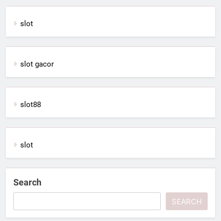
slot
slot gacor
slot88
slot
Search
SEARCH