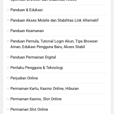
Panduan & Edukasi
Panduan Akses Mobile dan Stabilitas Link Alternatif
Panduan Keamanan
Panduan Pemula, Tutorial Login Akun, Tips Browser
Aman, Edukasi Pengguna Baru, Akses Stabil
Panduan Permainan Digital
Perilaku Pengguna & Teknologi
Perjudian Online
Permainan Kartu, Kasino Online, Hiburan
Permainan Kasino, Slot Online
Permainan Slot Online