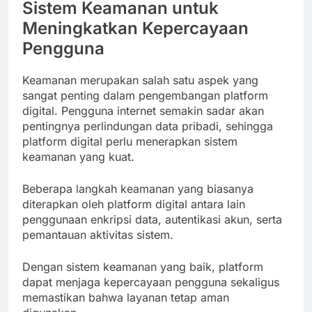
Sistem Keamanan untuk
Meningkatkan Kepercayaan
Pengguna
Keamanan merupakan salah satu aspek yang
sangat penting dalam pengembangan platform
digital. Pengguna internet semakin sadar akan
pentingnya perlindungan data pribadi, sehingga
platform digital perlu menerapkan sistem
keamanan yang kuat.
Beberapa langkah keamanan yang biasanya
diterapkan oleh platform digital antara lain
penggunaan enkripsi data, autentikasi akun, serta
pemantauan aktivitas sistem.
Dengan sistem keamanan yang baik, platform
dapat menjaga kepercayaan pengguna sekaligus
memastikan bahwa layanan tetap aman