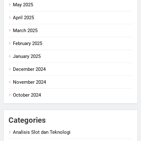
May 2025
April 2025
March 2025
February 2025
January 2025
December 2024
November 2024
October 2024
Categories
Analisis Slot dan Teknologi