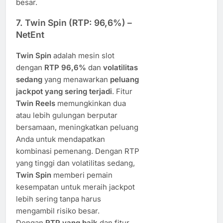
besar.
7.
Twin Spin (RTP: 96,6%) –
NetEnt
Twin Spin
adalah mesin slot
dengan
RTP 96,6%
dan
volatilitas
sedang
yang menawarkan
peluang
jackpot yang sering terjadi
. Fitur
Twin Reels
memungkinkan dua
atau lebih gulungan berputar
bersamaan, meningkatkan peluang
Anda untuk mendapatkan
kombinasi pemenang. Dengan RTP
yang tinggi dan volatilitas sedang,
Twin Spin
memberi pemain
kesempatan untuk meraih jackpot
lebih sering tanpa harus
mengambil risiko besar.
Dengan
RTP yang baik
dan fitur