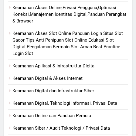
Keamanan Akses Online,Privasi Pengguna,Optimasi
Koneksi,Manajemen Identitas Digital,Panduan Perangkat
& Browser
Keamanan Akses Slot Online Panduan Login Situs Slot
Gacor Tips Anti Penipuan Slot Online Edukasi Slot
Digital Pengalaman Bermain Slot Aman Best Practice
Login Slot
Keamanan Aplikasi & Infrastruktur Digital
Keamanan Digital & Akses Internet
Keamanan Digital dan Infrastruktur Siber
Keamanan Digital, Teknologi Informasi, Privasi Data
Keamanan Online dan Panduan Pemula
Keamanan Siber / Audit Teknologi / Privasi Data