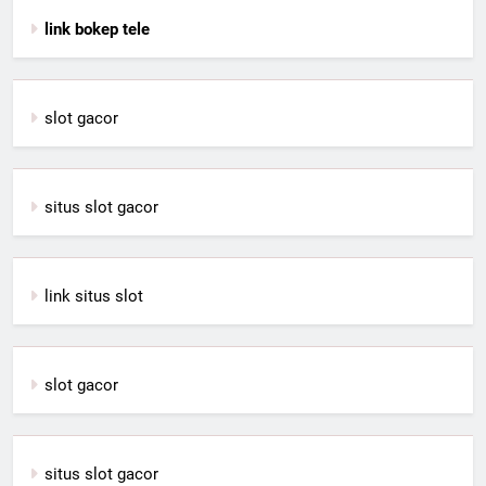
link bokep tele
slot gacor
situs slot gacor
link situs slot
slot gacor
situs slot gacor