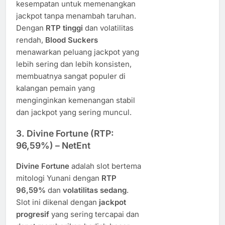
kesempatan untuk memenangkan
jackpot tanpa menambah taruhan.
Dengan
RTP tinggi
dan volatilitas
rendah,
Blood Suckers
menawarkan peluang jackpot yang
lebih sering dan lebih konsisten,
membuatnya sangat populer di
kalangan pemain yang
menginginkan kemenangan stabil
dan jackpot yang sering muncul.
3.
Divine Fortune (RTP:
96,59%) – NetEnt
Divine Fortune
adalah slot bertema
mitologi Yunani dengan
RTP
96,59%
dan
volatilitas sedang
.
Slot ini dikenal dengan
jackpot
progresif
yang sering tercapai dan