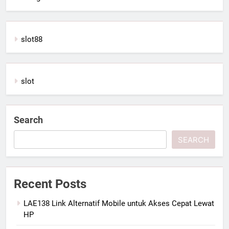
slot88
slot
Search
SEARCH
Recent Posts
LAE138 Link Alternatif Mobile untuk Akses Cepat Lewat
HP