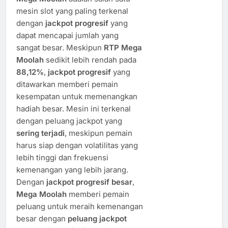
mesin slot yang paling terkenal
dengan
jackpot progresif
yang
dapat mencapai jumlah yang
sangat besar. Meskipun
RTP Mega
Moolah
sedikit lebih rendah pada
88,12%
,
jackpot progresif
yang
ditawarkan memberi pemain
kesempatan untuk memenangkan
hadiah besar. Mesin ini terkenal
dengan peluang jackpot yang
sering terjadi
, meskipun pemain
harus siap dengan volatilitas yang
lebih tinggi dan frekuensi
kemenangan yang lebih jarang.
Dengan
jackpot progresif besar
,
Mega Moolah
memberi pemain
peluang untuk meraih kemenangan
besar dengan
peluang jackpot