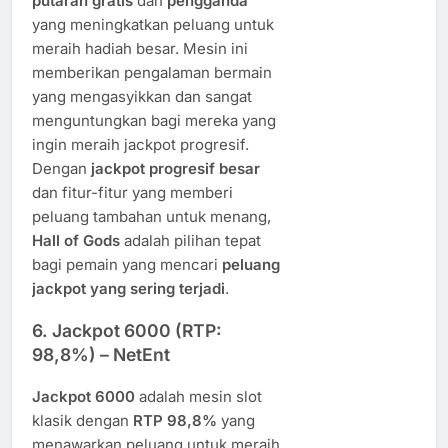
putaran gratis
dan
pengganda
yang meningkatkan peluang untuk
meraih hadiah besar. Mesin ini
memberikan pengalaman bermain
yang mengasyikkan dan sangat
menguntungkan bagi mereka yang
ingin meraih jackpot progresif.
Dengan
jackpot progresif besar
dan fitur-fitur yang memberi
peluang tambahan untuk menang,
Hall of Gods
adalah pilihan tepat
bagi pemain yang mencari
peluang
jackpot yang sering terjadi
.
6.
Jackpot 6000 (RTP:
98,8%) – NetEnt
Jackpot 6000
adalah mesin slot
klasik dengan
RTP 98,8%
yang
menawarkan peluang untuk meraih