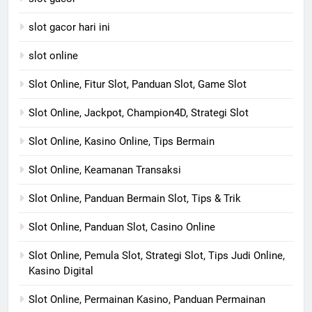
slot gacor hari ini
slot online
Slot Online, Fitur Slot, Panduan Slot, Game Slot
Slot Online, Jackpot, Champion4D, Strategi Slot
Slot Online, Kasino Online, Tips Bermain
Slot Online, Keamanan Transaksi
Slot Online, Panduan Bermain Slot, Tips & Trik
Slot Online, Panduan Slot, Casino Online
Slot Online, Pemula Slot, Strategi Slot, Tips Judi Online,
Kasino Digital
Slot Online, Permainan Kasino, Panduan Permainan