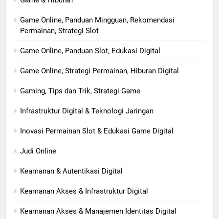
Game Online, Panduan Mingguan, Rekomendasi
Permainan, Strategi Slot
Game Online, Panduan Slot, Edukasi Digital
Game Online, Strategi Permainan, Hiburan Digital
Gaming, Tips dan Trik, Strategi Game
Infrastruktur Digital & Teknologi Jaringan
Inovasi Permainan Slot & Edukasi Game Digital
Judi Online
Keamanan & Autentikasi Digital
Keamanan Akses & Infrastruktur Digital
Keamanan Akses & Manajemen Identitas Digital