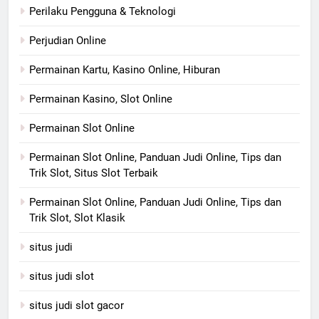
Perilaku Pengguna & Teknologi
Perjudian Online
Permainan Kartu, Kasino Online, Hiburan
Permainan Kasino, Slot Online
Permainan Slot Online
Permainan Slot Online, Panduan Judi Online, Tips dan
Trik Slot, Situs Slot Terbaik
Permainan Slot Online, Panduan Judi Online, Tips dan
Trik Slot, Slot Klasik
situs judi
situs judi slot
situs judi slot gacor