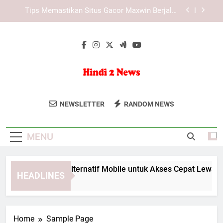
Skip
Tips Memastikan Situs Gacor Maxwin Berjalan
to
Lancar di Browser dengan Akses Stabil
content
Pengaruh Media Teknologi terhadap Cara
Manusia Berkomunikasi
Strategi Platform Tiara4D dalam Meningkatkan
Pengalaman Pengguna di Era Hiburan Digital
LAE138 Link Alternatif Mobile untuk Akses Cepat
Lewat HP
Hindi 2 News
Hindi 2 News Menyediakan Berita
Tips Memastikan Situs Gacor Maxwin Berjalan
NEWSLETTER
RANDOM NEWS
Lancar di Browser dengan Akses Stabil
Terbaru Dan Informasi Terkini Dari India
Pengaruh Media Teknologi terhadap Cara
Dalam Berbagai Topik, Mulai Dari Politik
Manusia Berkomunikasi
MENU
Hingga Hiburan.
Strategi Platform Tiara4D dalam Meningkatkan
Pengalaman Pengguna di Era Hiburan Digital
LAE138 Link Alternatif Mobile untuk Akses Cepat Lewat HP
HEADLINES
3 Months Ago
Home
Sample Page