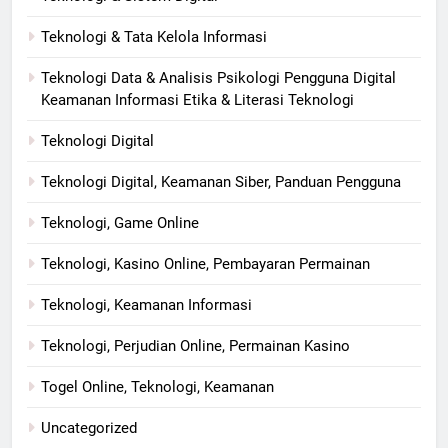
Teknologi & Tata Kelola Informasi
Teknologi Data & Analisis Psikologi Pengguna Digital
Keamanan Informasi Etika & Literasi Teknologi
Teknologi Digital
Teknologi Digital, Keamanan Siber, Panduan Pengguna
Teknologi, Game Online
Teknologi, Kasino Online, Pembayaran Permainan
Teknologi, Keamanan Informasi
Teknologi, Perjudian Online, Permainan Kasino
Togel Online, Teknologi, Keamanan
Uncategorized