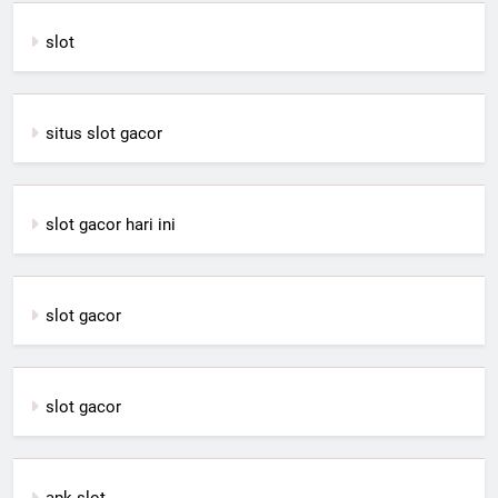
slot
situs slot gacor
slot gacor hari ini
slot gacor
slot gacor
apk slot