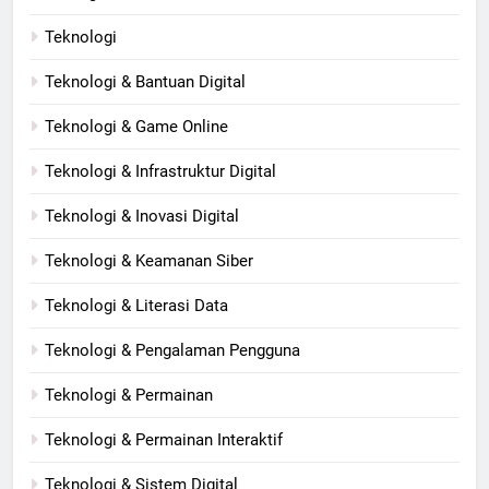
Teknologi
Teknologi & Bantuan Digital
Teknologi & Game Online
Teknologi & Infrastruktur Digital
Teknologi & Inovasi Digital
Teknologi & Keamanan Siber
Teknologi & Literasi Data
Teknologi & Pengalaman Pengguna
Teknologi & Permainan
Teknologi & Permainan Interaktif
Teknologi & Sistem Digital