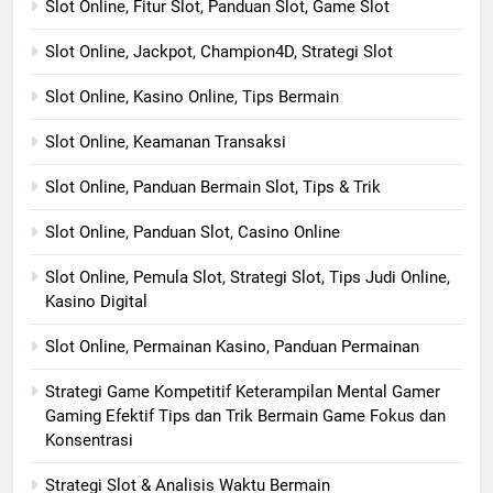
Slot Online, Fitur Slot, Panduan Slot, Game Slot
Slot Online, Jackpot, Champion4D, Strategi Slot
Slot Online, Kasino Online, Tips Bermain
Slot Online, Keamanan Transaksi
Slot Online, Panduan Bermain Slot, Tips & Trik
Slot Online, Panduan Slot, Casino Online
Slot Online, Pemula Slot, Strategi Slot, Tips Judi Online,
Kasino Digital
Slot Online, Permainan Kasino, Panduan Permainan
Strategi Game Kompetitif Keterampilan Mental Gamer
Gaming Efektif Tips dan Trik Bermain Game Fokus dan
Konsentrasi
Strategi Slot & Analisis Waktu Bermain