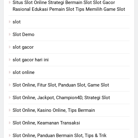
Situs Slot Online Strategi Bermain Slot Slot Gacor
Rasional Edukasi Pemain Slot Tips Memilih Game Slot
slot
Slot Demo
slot gacor
slot gacor hari ini
slot online
Slot Online, Fitur Slot, Panduan Slot, Game Slot
Slot Online, Jackpot, Champion4D, Strategi Slot
Slot Online, Kasino Online, Tips Bermain
Slot Online, Keamanan Transaksi
Slot Online, Panduan Bermain Slot, Tips & Trik