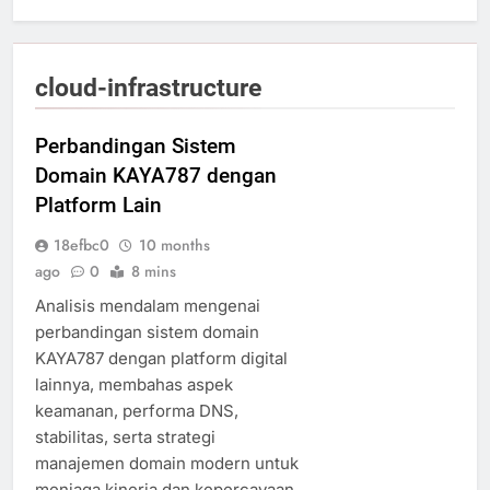
cloud-infrastructure
Perbandingan Sistem
Domain KAYA787 dengan
Platform Lain
18efbc0
10 months
ago
0
8 mins
Analisis mendalam mengenai
perbandingan sistem domain
KAYA787 dengan platform digital
lainnya, membahas aspek
keamanan, performa DNS,
stabilitas, serta strategi
manajemen domain modern untuk
menjaga kinerja dan kepercayaan