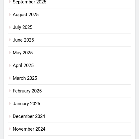
September 2025
August 2025
July 2025
June 2025
May 2025
April 2025
March 2025
February 2025
January 2025
December 2024
November 2024