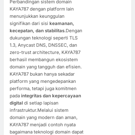
Perbandingan sistem domain
KAYA787 dengan platform lain
menunjukkan keunggulan
signifikan dari sisi
keamanan,
kecepatan, dan stabilitas
.Dengan
dukungan teknologi seperti TLS
1.3, Anycast DNS, DNSSEC, dan
zero-trust architecture, KAYA787
berhasil membangun ekosistem
domain yang tangguh dan efisien.
KAYA787 bukan hanya sekadar
platform yang mengedepankan
performa, tetapi juga komitmen
pada
integritas dan kepercayaan
digital
di setiap lapisan
infrastruktur.Melalui sistem
domain yang modern dan aman,
KAYA787 menjadi contoh nyata
bagaimana teknologi domain dapat