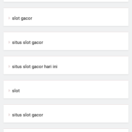
slot gacor
situs slot gacor
situs slot gacor hari ini
slot
situs slot gacor