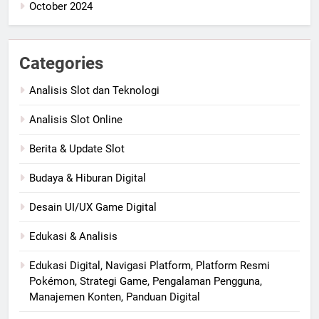
October 2024
Categories
Analisis Slot dan Teknologi
Analisis Slot Online
Berita & Update Slot
Budaya & Hiburan Digital
Desain UI/UX Game Digital
Edukasi & Analisis
Edukasi Digital, Navigasi Platform, Platform Resmi
Pokémon, Strategi Game, Pengalaman Pengguna,
Manajemen Konten, Panduan Digital