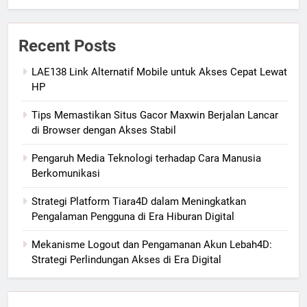
Recent Posts
LAE138 Link Alternatif Mobile untuk Akses Cepat Lewat
HP
Tips Memastikan Situs Gacor Maxwin Berjalan Lancar
di Browser dengan Akses Stabil
Pengaruh Media Teknologi terhadap Cara Manusia
Berkomunikasi
Strategi Platform Tiara4D dalam Meningkatkan
Pengalaman Pengguna di Era Hiburan Digital
Mekanisme Logout dan Pengamanan Akun Lebah4D:
Strategi Perlindungan Akses di Era Digital