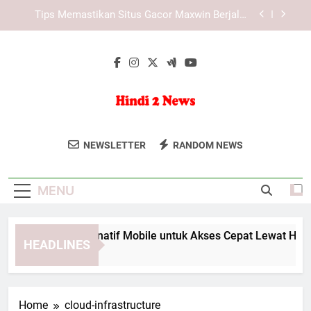
Skip
Pengaruh Media Teknologi terhadap Cara
to
Manusia Berkomunikasi
content
Strategi Platform Tiara4D dalam Meningkatkan
Pengalaman Pengguna di Era Hiburan Digital
LAE138 Link Alternatif Mobile untuk Akses Cepat
Lewat HP
Tips Memastikan Situs Gacor Maxwin Berjalan
Lancar di Browser dengan Akses Stabil
Hindi 2 News
Hindi 2 News Menyediakan Berita
Pengaruh Media Teknologi terhadap Cara
NEWSLETTER
RANDOM NEWS
Manusia Berkomunikasi
Terbaru Dan Informasi Terkini Dari India
Strategi Platform Tiara4D dalam Meningkatkan
Dalam Berbagai Topik, Mulai Dari Politik
Pengalaman Pengguna di Era Hiburan Digital
MENU
Hingga Hiburan.
E138 Link Alternatif Mobile untuk Akses Cepat Lewat HP
HEADLINES
Months Ago
Home
cloud-infrastructure