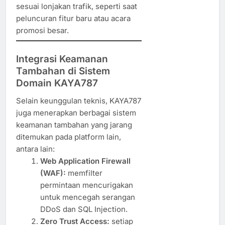
sesuai lonjakan trafik, seperti saat
peluncuran fitur baru atau acara
promosi besar.
Integrasi Keamanan
Tambahan di Sistem
Domain KAYA787
Selain keunggulan teknis, KAYA787
juga menerapkan berbagai sistem
keamanan tambahan yang jarang
ditemukan pada platform lain,
antara lain:
Web Application Firewall
(WAF):
memfilter
permintaan mencurigakan
untuk mencegah serangan
DDoS dan SQL Injection.
Zero Trust Access:
setiap