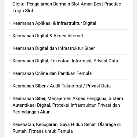
Digital Pengalaman Bermain Slot Aman Best Practice
Login Slot
Keamanan Aplikasi & Infrastruktur Digital
Keamanan Digital & Akses Internet
Keamanan Digital dan Infrastruktur Siber
Keamanan Digital, Teknologi Informasi, Privasi Data
Keamanan Online dan Panduan Pemula
Keamanan Siber / Audit Teknologi / Privasi Data
Keamanan Siber, Manajemen Akses Pengguna, Sistem
Autentikasi Digital, Proteksi Infrastruktur, Privasi dan
Perlindungan Akun
Kesehatan, Kebugaran, Gaya Hidup Sehat, Olahraga di
Rumah, Fitness untuk Pemula