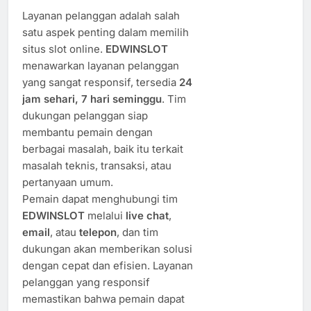
Layanan pelanggan adalah salah
satu aspek penting dalam memilih
situs slot online.
EDWINSLOT
menawarkan layanan pelanggan
yang sangat responsif, tersedia
24
jam sehari, 7 hari seminggu
. Tim
dukungan pelanggan siap
membantu pemain dengan
berbagai masalah, baik itu terkait
masalah teknis, transaksi, atau
pertanyaan umum.
Pemain dapat menghubungi tim
EDWINSLOT
melalui
live chat
,
email
, atau
telepon
, dan tim
dukungan akan memberikan solusi
dengan cepat dan efisien. Layanan
pelanggan yang responsif
memastikan bahwa pemain dapat