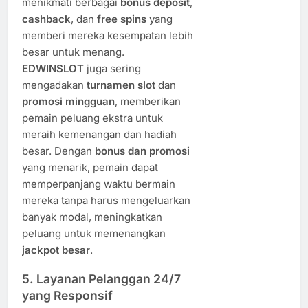
menikmati berbagai
bonus deposit
,
cashback
, dan
free spins
yang
memberi mereka kesempatan lebih
besar untuk menang.
EDWINSLOT
juga sering
mengadakan
turnamen slot
dan
promosi mingguan
, memberikan
pemain peluang ekstra untuk
meraih kemenangan dan hadiah
besar. Dengan
bonus dan promosi
yang menarik, pemain dapat
memperpanjang waktu bermain
mereka tanpa harus mengeluarkan
banyak modal, meningkatkan
peluang untuk memenangkan
jackpot besar
.
5.
Layanan Pelanggan 24/7
yang Responsif