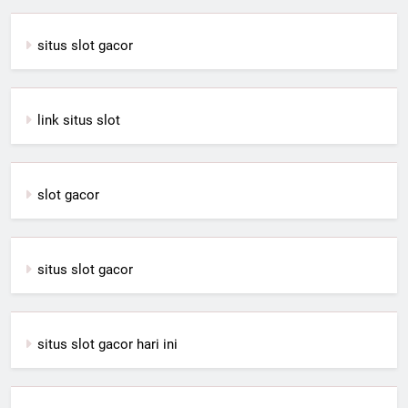
situs slot gacor
link situs slot
slot gacor
situs slot gacor
situs slot gacor hari ini