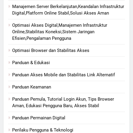
Manajemen Server Berkelanjutan,Keandalan Infrastruktur
Digital,Platform Online Stabil,Solusi Akses Aman
Optimasi Akses Digital,Manajemen Infrastruktur
Online,Stabilitas Koneksi,Sistem Jaringan
Efisien,Pengalaman Pengguna
Optimasi Browser dan Stabilitas Akses
Panduan & Edukasi
Panduan Akses Mobile dan Stabilitas Link Alternatif
Panduan Keamanan
Panduan Pemula, Tutorial Login Akun, Tips Browser
Aman, Edukasi Pengguna Baru, Akses Stabil
Panduan Permainan Digital
Perilaku Pengguna & Teknologi