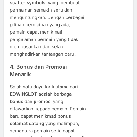
scatter symbols
, yang membuat
permainan semakin seru dan
menguntungkan. Dengan berbagai
pilihan permainan yang ada,
pemain dapat menikmati
pengalaman bermain yang tidak
membosankan dan selalu
menghadirkan tantangan baru.
4.
Bonus dan Promosi
Menarik
Salah satu daya tarik utama dari
EDWINSLOT
adalah berbagai
bonus
dan
promosi
yang
ditawarkan kepada pemain. Pemain
baru dapat menikmati
bonus
selamat datang
yang melimpah,
sementara pemain setia dapat