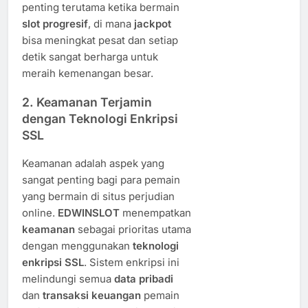
penting terutama ketika bermain
slot progresif
, di mana
jackpot
bisa meningkat pesat dan setiap
detik sangat berharga untuk
meraih kemenangan besar.
2.
Keamanan Terjamin
dengan Teknologi Enkripsi
SSL
Keamanan adalah aspek yang
sangat penting bagi para pemain
yang bermain di situs perjudian
online.
EDWINSLOT
menempatkan
keamanan
sebagai prioritas utama
dengan menggunakan
teknologi
enkripsi SSL
. Sistem enkripsi ini
melindungi semua
data pribadi
dan
transaksi keuangan
pemain