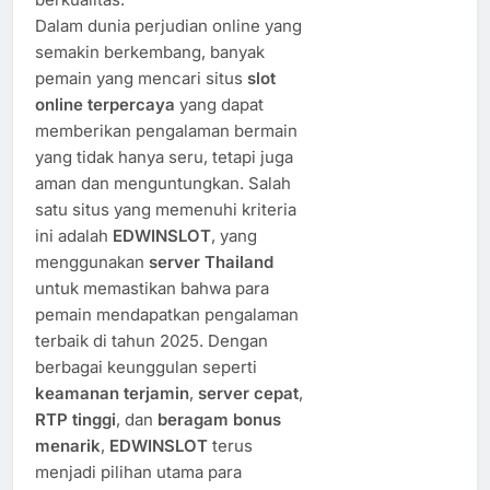
Dalam dunia perjudian online yang
semakin berkembang, banyak
pemain yang mencari situs
slot
online terpercaya
yang dapat
memberikan pengalaman bermain
yang tidak hanya seru, tetapi juga
aman dan menguntungkan. Salah
satu situs yang memenuhi kriteria
ini adalah
EDWINSLOT
, yang
menggunakan
server Thailand
untuk memastikan bahwa para
pemain mendapatkan pengalaman
terbaik di tahun 2025. Dengan
berbagai keunggulan seperti
keamanan terjamin
,
server cepat
,
RTP tinggi
, dan
beragam bonus
menarik
,
EDWINSLOT
terus
menjadi pilihan utama para