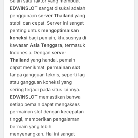
Salah satu faktor yang membuat
EDWINSLOT
sangat disukai adalah
penggunaan
server Thailand
yang
stabil dan cepat. Server ini sangat
penting untuk
mengoptimalkan
koneksi
bagi pemain, khususnya di
kawasan
Asia Tenggara
, termasuk
Indonesia. Dengan
server
Thailand
yang handal, pemain
dapat menikmati
permainan slot
tanpa gangguan teknis, seperti lag
atau gangguan koneksi yang
sering terjadi pada situs lainnya.
EDWINSLOT
memastikan bahwa
setiap pemain dapat mengakses
permainan slot dengan kecepatan
tinggi, memberikan pengalaman
bermain yang lebih
menyenangkan. Hal ini sangat