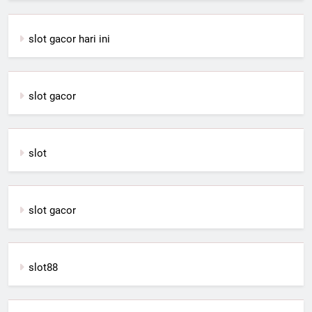
slot gacor hari ini
slot gacor
slot
slot gacor
slot88