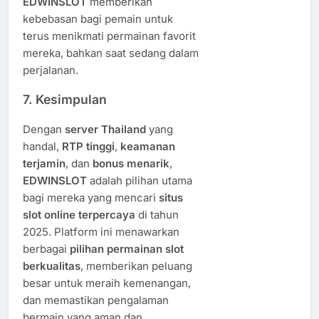
EDWINSLOT
memberikan
kebebasan bagi pemain untuk
terus menikmati permainan favorit
mereka, bahkan saat sedang dalam
perjalanan.
7.
Kesimpulan
Dengan
server Thailand
yang
handal,
RTP tinggi
,
keamanan
terjamin
, dan
bonus menarik
,
EDWINSLOT
adalah pilihan utama
bagi mereka yang mencari
situs
slot online terpercaya
di tahun
2025. Platform ini menawarkan
berbagai
pilihan permainan slot
berkualitas
, memberikan peluang
besar untuk meraih kemenangan,
dan memastikan pengalaman
bermain yang aman dan