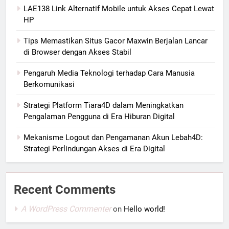
LAE138 Link Alternatif Mobile untuk Akses Cepat Lewat
HP
Tips Memastikan Situs Gacor Maxwin Berjalan Lancar
di Browser dengan Akses Stabil
Pengaruh Media Teknologi terhadap Cara Manusia
Berkomunikasi
Strategi Platform Tiara4D dalam Meningkatkan
Pengalaman Pengguna di Era Hiburan Digital
Mekanisme Logout dan Pengamanan Akun Lebah4D:
Strategi Perlindungan Akses di Era Digital
Recent Comments
A WordPress Commenter
on
Hello world!