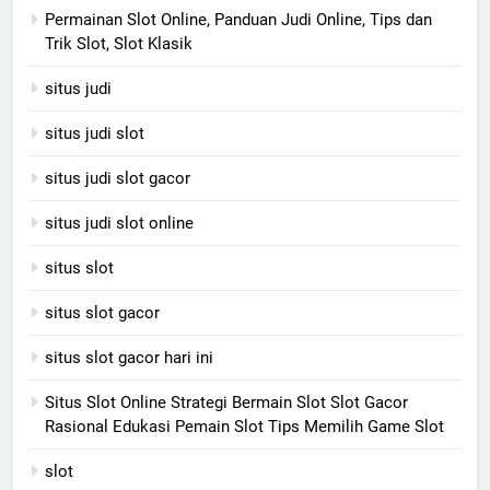
Permainan Slot Online, Panduan Judi Online, Tips dan
Trik Slot, Slot Klasik
situs judi
situs judi slot
situs judi slot gacor
situs judi slot online
situs slot
situs slot gacor
situs slot gacor hari ini
Situs Slot Online Strategi Bermain Slot Slot Gacor
Rasional Edukasi Pemain Slot Tips Memilih Game Slot
slot