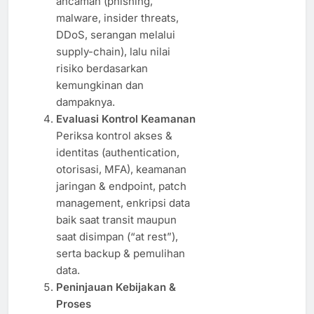
ancaman (phishing,
malware, insider threats,
DDoS, serangan melalui
supply-chain), lalu nilai
risiko berdasarkan
kemungkinan dan
dampaknya.
Evaluasi Kontrol Keamanan
Periksa kontrol akses &
identitas (authentication,
otorisasi, MFA), keamanan
jaringan & endpoint, patch
management, enkripsi data
baik saat transit maupun
saat disimpan (“at rest”),
serta backup & pemulihan
data.
Peninjauan Kebijakan &
Proses