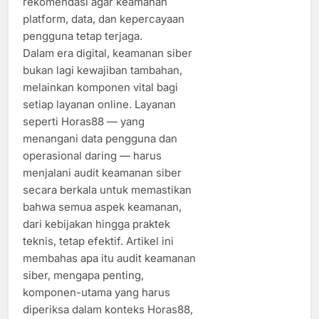
rekomendasi agar keamanan
platform, data, dan kepercayaan
pengguna tetap terjaga.
Dalam era digital, keamanan siber
bukan lagi kewajiban tambahan,
melainkan komponen vital bagi
setiap layanan online. Layanan
seperti Horas88 — yang
menangani data pengguna dan
operasional daring — harus
menjalani audit keamanan siber
secara berkala untuk memastikan
bahwa semua aspek keamanan,
dari kebijakan hingga praktek
teknis, tetap efektif. Artikel ini
membahas apa itu audit keamanan
siber, mengapa penting,
komponen-utama yang harus
diperiksa dalam konteks Horas88,