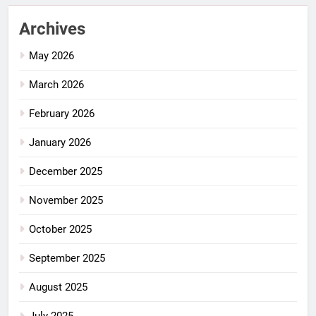
Archives
May 2026
March 2026
February 2026
January 2026
December 2025
November 2025
October 2025
September 2025
August 2025
July 2025