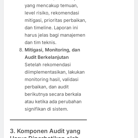
yang mencakup temuan,
level risiko, rekomendasi
mitigasi, prioritas perbaikan,
dan timeline. Laporan ini
harus jelas bagi manajemen
dan tim teknis.
Mitigasi, Monitoring, dan
Audit Berkelanjutan
Setelah rekomendasi
diimplementasikan, lakukan
monitoring hasil, validasi
perbaikan, dan audit
berikutnya secara berkala
atau ketika ada perubahan
signifikan di sistem.
3. Komponen Audit yang