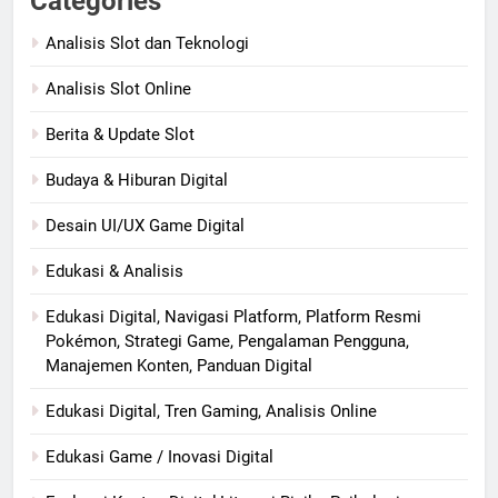
Categories
Analisis Slot dan Teknologi
Analisis Slot Online
Berita & Update Slot
Budaya & Hiburan Digital
Desain UI/UX Game Digital
Edukasi & Analisis
Edukasi Digital, Navigasi Platform, Platform Resmi
Pokémon, Strategi Game, Pengalaman Pengguna,
Manajemen Konten, Panduan Digital
Edukasi Digital, Tren Gaming, Analisis Online
Edukasi Game / Inovasi Digital