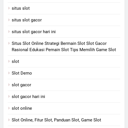
situs slot
situs slot gacor
situs slot gacor hari ini
Situs Slot Online Strategi Bermain Slot Slot Gacor
Rasional Edukasi Pemain Slot Tips Memilih Game Slot
slot
Slot Demo
slot gacor
slot gacor hari ini
slot online
Slot Online, Fitur Slot, Panduan Slot, Game Slot