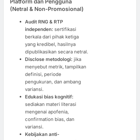
Platform dan Pengguna
(Netral & Non-Promosional)
Audit RNG & RTP
independen:
sertifikasi
berkala dari pihak ketiga
yang kredibel, hasilnya
dipublikasikan secara netral.
Disclose metodologi:
jika
menyebut metrik, tampilkan
definisi, periode
pengukuran, dan ambang
variansi.
Edukasi bias kognitif:
sediakan materi literasi
mengenai apofenia,
confirmation bias, dan
variansi.
Kebijakan anti-