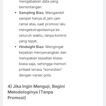
mengabaikan data yang
bertentangan.
Sampling Bias:
Mengambil
sampel hanya di jam-jam
ramai atau saat promosi lalu
mengekstrapolasinya ke
seluruh waktu, tanpa kontrol
yang tepat.
Hindsight Bias:
Mengingat
kejadian menyenangkan dan
melupakan kejadian biasa-
biasa saja, sehingga memori
pribadi terasa “konsisten”
dengan narasi pola.
4) Jika Ingin Menguji, Begini
Metodologinya (Tanpa
Promosi)