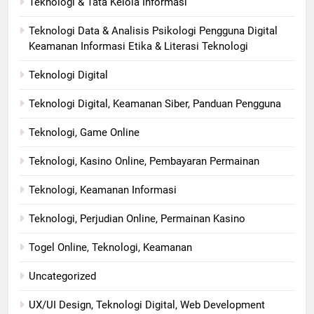
Teknologi & Tata Kelola Informasi
Teknologi Data & Analisis Psikologi Pengguna Digital
Keamanan Informasi Etika & Literasi Teknologi
Teknologi Digital
Teknologi Digital, Keamanan Siber, Panduan Pengguna
Teknologi, Game Online
Teknologi, Kasino Online, Pembayaran Permainan
Teknologi, Keamanan Informasi
Teknologi, Perjudian Online, Permainan Kasino
Togel Online, Teknologi, Keamanan
Uncategorized
UX/UI Design, Teknologi Digital, Web Development