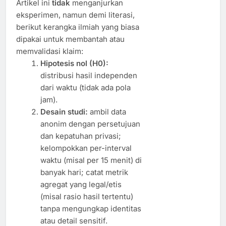
Artikel ini
tidak
menganjurkan
eksperimen, namun demi literasi,
berikut kerangka ilmiah yang biasa
dipakai untuk membantah atau
memvalidasi klaim:
Hipotesis nol (H0):
distribusi hasil independen
dari waktu (tidak ada pola
jam).
Desain studi:
ambil data
anonim dengan persetujuan
dan kepatuhan privasi;
kelompokkan per-interval
waktu (misal per 15 menit) di
banyak hari; catat metrik
agregat yang legal/etis
(misal rasio hasil tertentu)
tanpa mengungkap identitas
atau detail sensitif.