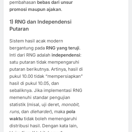
pembahasan
bebas dari unsur
promosi maupun ajakan
.
1) RNG dan Independensi
Putaran
Sistem hasil acak modern
bergantung pada
RNG yang teruji
.
Inti dari RNG adalah
independensi
:
satu putaran tidak mempengaruhi
putaran berikutnya. Artinya, hasil di
pukul 10.00 tidak “mempersiapkan”
hasil di pukul 10.05, dan
sebaliknya. Jika implementasi RNG
memenuhi standar pengujian
statistik (misal, uji deret,
monobit
,
runs
, dan
dieharder
), maka
pola
waktu
tidak boleh memengaruhi
distribusi hasil. Dengan kata lain,