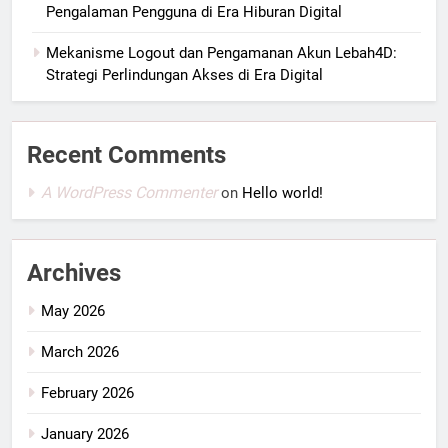
Pengalaman Pengguna di Era Hiburan Digital
Mekanisme Logout dan Pengamanan Akun Lebah4D:
Strategi Perlindungan Akses di Era Digital
Recent Comments
A WordPress Commenter
on
Hello world!
Archives
May 2026
March 2026
February 2026
January 2026