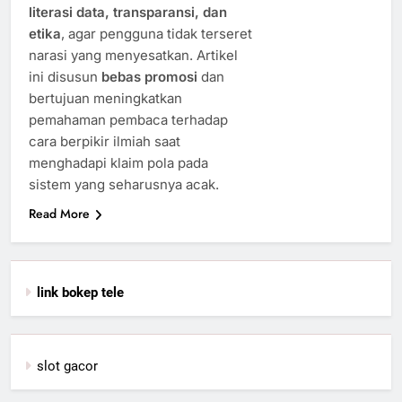
literasi data, transparansi, dan
etika
, agar pengguna tidak terseret
narasi yang menyesatkan. Artikel
ini disusun
bebas promosi
dan
bertujuan meningkatkan
pemahaman pembaca terhadap
cara berpikir ilmiah saat
menghadapi klaim pola pada
sistem yang seharusnya acak.
Read More
link bokep tele
slot gacor