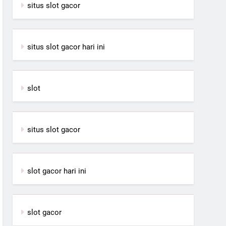
situs slot gacor
situs slot gacor hari ini
slot
situs slot gacor
slot gacor hari ini
slot gacor