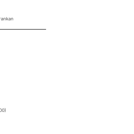
arankan
00)