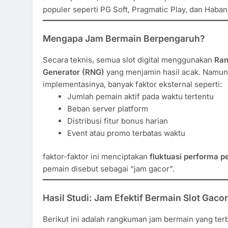
populer seperti PG Soft, Pragmatic Play, dan Haban
Mengapa Jam Bermain Berpengaruh?
Secara teknis, semua slot digital menggunakan
Ra
Generator (RNG)
yang menjamin hasil acak. Namun
implementasinya, banyak faktor eksternal seperti:
Jumlah pemain aktif pada waktu tertentu
Beban server platform
Distribusi fitur bonus harian
Event atau promo terbatas waktu
faktor-faktor ini menciptakan
fluktuasi performa 
pemain disebut sebagai “jam gacor”.
Hasil Studi: Jam Efektif Bermain Slot Gaco
Berikut ini adalah rangkuman jam bermain yang terb