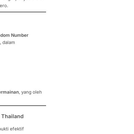
ero.
ndom Number
, dalam
permainan
, yang oleh
r Thailand
ukti efektif