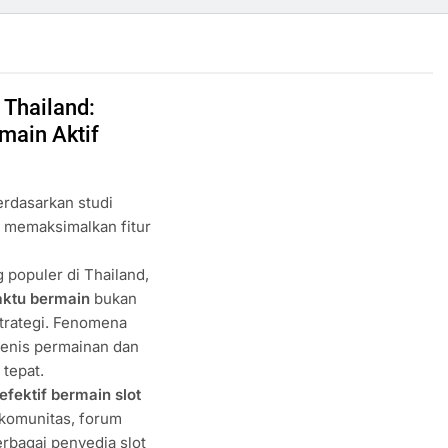
 Thailand:
main Aktif
erdasarkan studi
k memaksimalkan fitur
g populer di Thailand,
ktu bermain
bukan
strategi. Fenomena
 jenis permainan dan
tepat.
fektif bermain slot
a komunitas, forum
erbagai penyedia slot