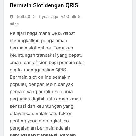
Bermain Slot dengan QRIS
18efbc0
1 year ago
0
8
mins
Pelajari bagaimana QRIS dapat
meningkatkan pengalaman
bermain slot online. Temukan
keuntungan transaksi yang cepat,
aman, dan efisien bagi pemain slot
digital menggunakan QRIS.
Bermain slot online semakin
populer, dengan lebih banyak
pemain yang beralih ke dunia
perjudian digital untuk menikmati
sensasi dan keuntungan yang
ditawarkan. Salah satu faktor
penting yang meningkatkan
pengalaman bermain adalah
kemudahan transaksi
. Pemain