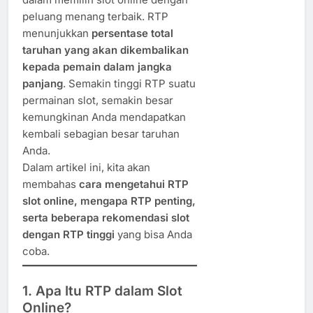
peluang menang terbaik. RTP
menunjukkan
persentase total
taruhan yang akan dikembalikan
kepada pemain dalam jangka
panjang
. Semakin tinggi RTP suatu
permainan slot, semakin besar
kemungkinan Anda mendapatkan
kembali sebagian besar taruhan
Anda.
Dalam artikel ini, kita akan
membahas
cara mengetahui RTP
slot online, mengapa RTP penting,
serta beberapa rekomendasi slot
dengan RTP tinggi
yang bisa Anda
coba.
1. Apa Itu RTP dalam Slot
Online?