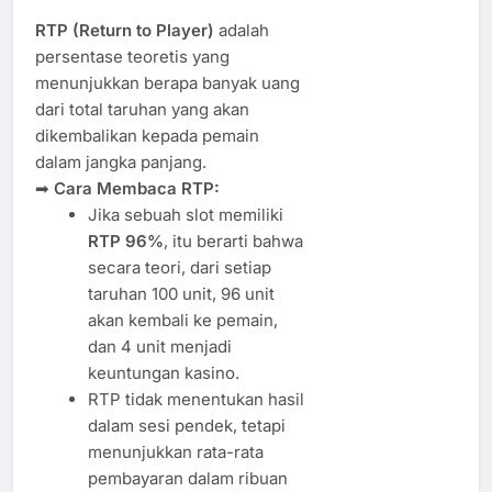
RTP (Return to Player)
adalah
persentase teoretis yang
menunjukkan berapa banyak uang
dari total taruhan yang akan
dikembalikan kepada pemain
dalam jangka panjang.
➡
Cara Membaca RTP:
Jika sebuah slot memiliki
RTP 96%
, itu berarti bahwa
secara teori, dari setiap
taruhan 100 unit, 96 unit
akan kembali ke pemain,
dan 4 unit menjadi
keuntungan kasino.
RTP tidak menentukan hasil
dalam sesi pendek, tetapi
menunjukkan rata-rata
pembayaran dalam ribuan