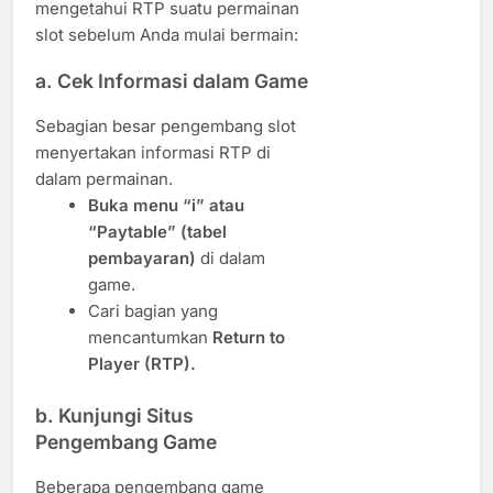
mengetahui RTP suatu permainan
slot sebelum Anda mulai bermain:
a. Cek Informasi dalam Game
Sebagian besar pengembang slot
menyertakan informasi RTP di
dalam permainan.
Buka menu “i” atau
“Paytable” (tabel
pembayaran)
di dalam
game.
Cari bagian yang
mencantumkan
Return to
Player (RTP).
b. Kunjungi Situs
Pengembang Game
Beberapa pengembang game