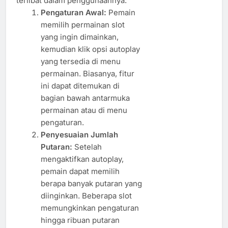
terlibat dalam penggunaannya:
Pengaturan Awal:
Pemain
memilih permainan slot
yang ingin dimainkan,
kemudian klik opsi autoplay
yang tersedia di menu
permainan. Biasanya, fitur
ini dapat ditemukan di
bagian bawah antarmuka
permainan atau di menu
pengaturan.
Penyesuaian Jumlah
Putaran:
Setelah
mengaktifkan autoplay,
pemain dapat memilih
berapa banyak putaran yang
diinginkan. Beberapa slot
memungkinkan pengaturan
hingga ribuan putaran