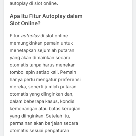
autoplay di slot online.
Apa Itu Fitur Autoplay dalam
Slot Online?
Fitur
autoplay
di slot online
memungkinkan pemain untuk
menetapkan sejumlah putaran
yang akan dimainkan secara
otomatis tanpa harus menekan
tombol spin setiap kali. Pemain
hanya perlu mengatur preferensi
mereka, seperti jumlah putaran
otomatis yang diinginkan dan,
dalam beberapa kasus, kondisi
kemenangan atau batas kerugian
yang diinginkan. Setelah itu,
permainan akan berjalan secara
otomatis sesuai pengaturan