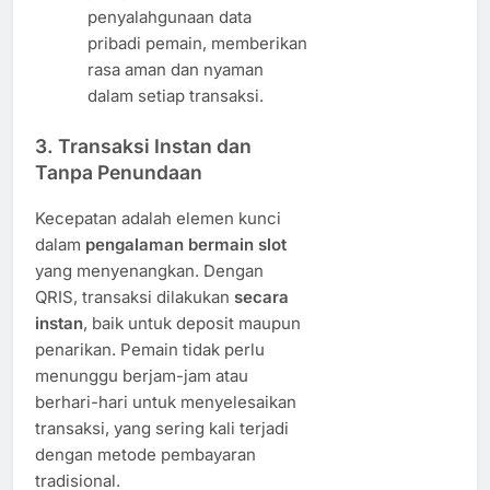
penyalahgunaan data
pribadi pemain, memberikan
rasa aman dan nyaman
dalam setiap transaksi.
3.
Transaksi Instan dan
Tanpa Penundaan
Kecepatan adalah elemen kunci
dalam
pengalaman bermain slot
yang menyenangkan. Dengan
QRIS, transaksi dilakukan
secara
instan
, baik untuk deposit maupun
penarikan. Pemain tidak perlu
menunggu berjam-jam atau
berhari-hari untuk menyelesaikan
transaksi, yang sering kali terjadi
dengan metode pembayaran
tradisional.