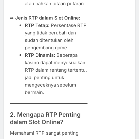
atau bahkan jutaan putaran.
➡
Jenis RTP dalam Slot Online:
RTP Tetap:
Persentase RTP
yang tidak berubah dan
sudah ditentukan oleh
pengembang game.
RTP Dinamis:
Beberapa
kasino dapat menyesuaikan
RTP dalam rentang tertentu,
jadi penting untuk
mengeceknya sebelum
bermain.
2. Mengapa RTP Penting
dalam Slot Online?
Memahami RTP sangat penting