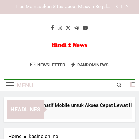
Skip
Pengaruh Media Teknologi terhadap Cara
to
Manusia Berkomunikasi
content
Strategi Platform Tiara4D dalam Meningkatkan
Pengalaman Pengguna di Era Hiburan Digital
LAE138 Link Alternatif Mobile untuk Akses Cepat
Lewat HP
Tips Memastikan Situs Gacor Maxwin Berjalan
Lancar di Browser dengan Akses Stabil
Hindi 2 News
Hindi 2 News Menyediakan Berita
Pengaruh Media Teknologi terhadap Cara
NEWSLETTER
RANDOM NEWS
Manusia Berkomunikasi
Terbaru Dan Informasi Terkini Dari India
Strategi Platform Tiara4D dalam Meningkatkan
Dalam Berbagai Topik, Mulai Dari Politik
Pengalaman Pengguna di Era Hiburan Digital
MENU
Hingga Hiburan.
E138 Link Alternatif Mobile untuk Akses Cepat Lewat HP
HEADLINES
onths Ago
Home
kasino online