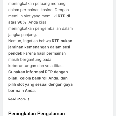
meningkatkan peluang menang
dalam permainan kasino. Dengan
memilih slot yang memiliki
RTP di
atas 96%
, Anda bisa
meningkatkan pengembalian dalam
jangka panjang.
Namun, ingatlah bahwa
RTP bukan
jaminan kemenangan dalam sesi
pendek
karena hasil permainan
masih bergantung pada
keberuntungan dan volatilitas.
Gunakan informasi RTP dengan
bijak, kelola bankroll Anda, dan
pilih slot yang sesuai dengan gaya
bermain Anda
.
Read More
Peningkatan Pengalaman