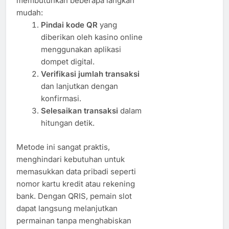
membutuhkan beberapa langkah
mudah:
Pindai kode QR
yang
diberikan oleh kasino online
menggunakan aplikasi
dompet digital.
Verifikasi jumlah transaksi
dan lanjutkan dengan
konfirmasi.
Selesaikan transaksi
dalam
hitungan detik.
Metode ini sangat praktis,
menghindari kebutuhan untuk
memasukkan data pribadi seperti
nomor kartu kredit atau rekening
bank. Dengan QRIS, pemain slot
dapat langsung melanjutkan
permainan tanpa menghabiskan