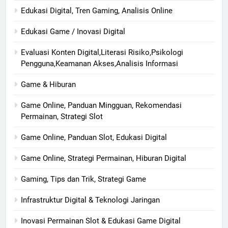
Edukasi Digital, Tren Gaming, Analisis Online
Edukasi Game / Inovasi Digital
Evaluasi Konten Digital,Literasi Risiko,Psikologi
Pengguna,Keamanan Akses,Analisis Informasi
Game & Hiburan
Game Online, Panduan Mingguan, Rekomendasi
Permainan, Strategi Slot
Game Online, Panduan Slot, Edukasi Digital
Game Online, Strategi Permainan, Hiburan Digital
Gaming, Tips dan Trik, Strategi Game
Infrastruktur Digital & Teknologi Jaringan
Inovasi Permainan Slot & Edukasi Game Digital