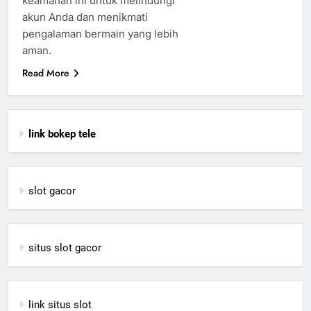
keamanan ini untuk melindungi
akun Anda dan menikmati
pengalaman bermain yang lebih
aman.
Read More
link bokep tele
slot gacor
situs slot gacor
link situs slot