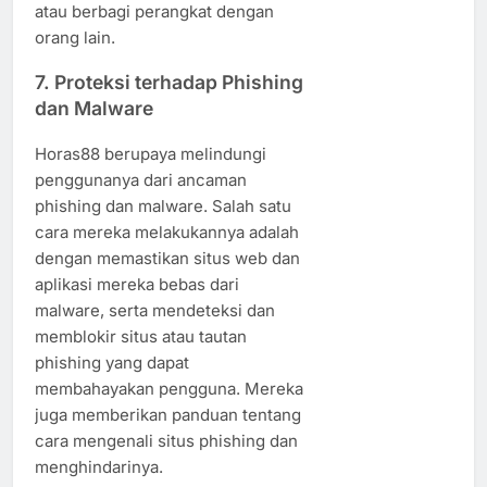
atau berbagi perangkat dengan
orang lain.
7. Proteksi terhadap Phishing
dan Malware
Horas88 berupaya melindungi
penggunanya dari ancaman
phishing dan malware. Salah satu
cara mereka melakukannya adalah
dengan memastikan situs web dan
aplikasi mereka bebas dari
malware, serta mendeteksi dan
memblokir situs atau tautan
phishing yang dapat
membahayakan pengguna. Mereka
juga memberikan panduan tentang
cara mengenali situs phishing dan
menghindarinya.