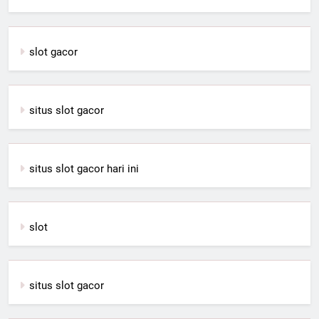
slot gacor
situs slot gacor
situs slot gacor hari ini
slot
situs slot gacor