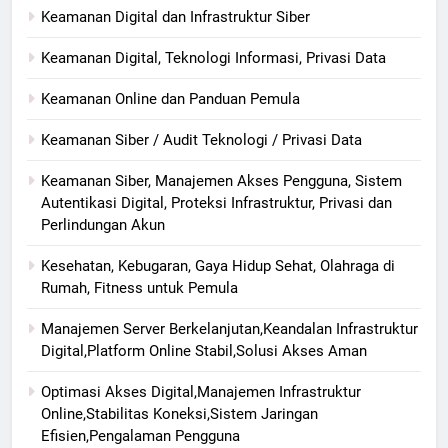
Keamanan Digital dan Infrastruktur Siber
Keamanan Digital, Teknologi Informasi, Privasi Data
Keamanan Online dan Panduan Pemula
Keamanan Siber / Audit Teknologi / Privasi Data
Keamanan Siber, Manajemen Akses Pengguna, Sistem
Autentikasi Digital, Proteksi Infrastruktur, Privasi dan
Perlindungan Akun
Kesehatan, Kebugaran, Gaya Hidup Sehat, Olahraga di
Rumah, Fitness untuk Pemula
Manajemen Server Berkelanjutan,Keandalan Infrastruktur
Digital,Platform Online Stabil,Solusi Akses Aman
Optimasi Akses Digital,Manajemen Infrastruktur
Online,Stabilitas Koneksi,Sistem Jaringan
Efisien,Pengalaman Pengguna