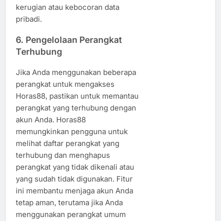
kerugian atau kebocoran data
pribadi.
6. Pengelolaan Perangkat
Terhubung
Jika Anda menggunakan beberapa
perangkat untuk mengakses
Horas88, pastikan untuk memantau
perangkat yang terhubung dengan
akun Anda. Horas88
memungkinkan pengguna untuk
melihat daftar perangkat yang
terhubung dan menghapus
perangkat yang tidak dikenali atau
yang sudah tidak digunakan. Fitur
ini membantu menjaga akun Anda
tetap aman, terutama jika Anda
menggunakan perangkat umum