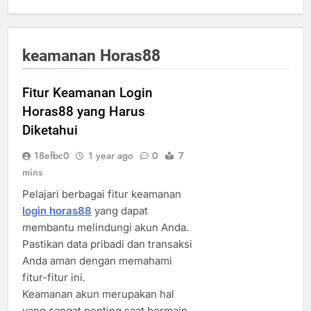
keamanan Horas88
Fitur Keamanan Login
Horas88 yang Harus
Diketahui
18efbc0
1 year ago
0
7
mins
Pelajari berbagai fitur keamanan
login horas88
yang dapat
membantu melindungi akun Anda.
Pastikan data pribadi dan transaksi
Anda aman dengan memahami
fitur-fitur ini.
Keamanan akun merupakan hal
yang sangat penting saat bermain