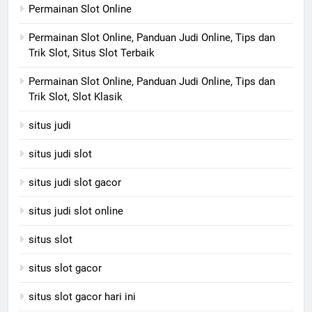
Permainan Slot Online
Permainan Slot Online, Panduan Judi Online, Tips dan
Trik Slot, Situs Slot Terbaik
Permainan Slot Online, Panduan Judi Online, Tips dan
Trik Slot, Slot Klasik
situs judi
situs judi slot
situs judi slot gacor
situs judi slot online
situs slot
situs slot gacor
situs slot gacor hari ini