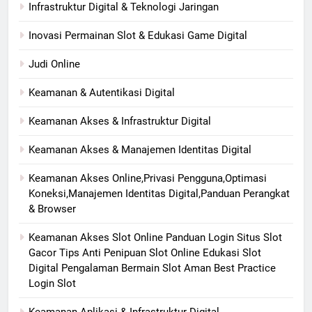
Infrastruktur Digital & Teknologi Jaringan
Inovasi Permainan Slot & Edukasi Game Digital
Judi Online
Keamanan & Autentikasi Digital
Keamanan Akses & Infrastruktur Digital
Keamanan Akses & Manajemen Identitas Digital
Keamanan Akses Online,Privasi Pengguna,Optimasi
Koneksi,Manajemen Identitas Digital,Panduan Perangkat
& Browser
Keamanan Akses Slot Online Panduan Login Situs Slot
Gacor Tips Anti Penipuan Slot Online Edukasi Slot
Digital Pengalaman Bermain Slot Aman Best Practice
Login Slot
Keamanan Aplikasi & Infrastruktur Digital