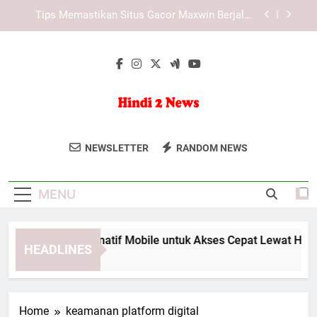
Skip
Pengaruh Media Teknologi terhadap Cara
to
Manusia Berkomunikasi
content
Strategi Platform Tiara4D dalam Meningkatkan
Pengalaman Pengguna di Era Hiburan Digital
LAE138 Link Alternatif Mobile untuk Akses Cepat
Lewat HP
Tips Memastikan Situs Gacor Maxwin Berjalan
Lancar di Browser dengan Akses Stabil
Hindi 2 News
Hindi 2 News Menyediakan Berita
Pengaruh Media Teknologi terhadap Cara
NEWSLETTER
RANDOM NEWS
Manusia Berkomunikasi
Terbaru Dan Informasi Terkini Dari India
Strategi Platform Tiara4D dalam Meningkatkan
Dalam Berbagai Topik, Mulai Dari Politik
Pengalaman Pengguna di Era Hiburan Digital
MENU
Hingga Hiburan.
E138 Link Alternatif Mobile untuk Akses Cepat Lewat HP
HEADLINES
Months Ago
Home
keamanan platform digital