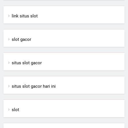
link situs slot
slot gacor
situs slot gacor
situs slot gacor hari ini
slot