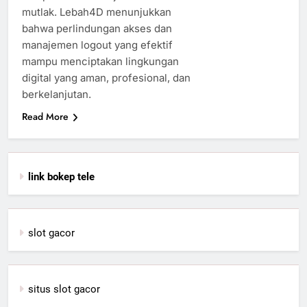
mutlak. Lebah4D menunjukkan
bahwa perlindungan akses dan
manajemen logout yang efektif
mampu menciptakan lingkungan
digital yang aman, profesional, dan
berkelanjutan.
Read More
link bokep tele
slot gacor
situs slot gacor