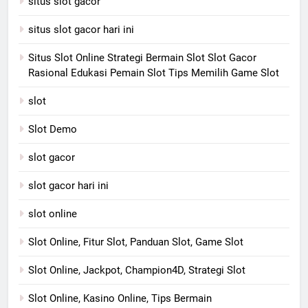
situs slot gacor
situs slot gacor hari ini
Situs Slot Online Strategi Bermain Slot Slot Gacor
Rasional Edukasi Pemain Slot Tips Memilih Game Slot
slot
Slot Demo
slot gacor
slot gacor hari ini
slot online
Slot Online, Fitur Slot, Panduan Slot, Game Slot
Slot Online, Jackpot, Champion4D, Strategi Slot
Slot Online, Kasino Online, Tips Bermain