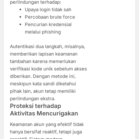
perlindungan terhadap:
Upaya login tidak sah
Percobaan brute force
Pencurian kredensial
melalui phishing
Autentikasi dua langkah, misalnya,
memberikan lapisan keamanan
tambahan karena memerlukan
verifikasi kode unik sebelum akses
diberikan. Dengan metode ini,
meskipun kata sandi diketahui
pihak lain, akun tetap memiliki
perlindungan ekstra.
Proteksi terhadap
Aktivitas Mencurigakan
Keamanan akun yang efektif tidak
hanya bersifat reaktif, tetapi juga