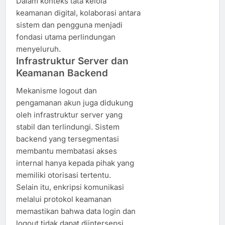
Dalam konteks tata kelola
keamanan digital, kolaborasi antara
sistem dan pengguna menjadi
fondasi utama perlindungan
menyeluruh.
Infrastruktur Server dan
Keamanan Backend
Mekanisme logout dan
pengamanan akun juga didukung
oleh infrastruktur server yang
stabil dan terlindungi. Sistem
backend yang tersegmentasi
membantu membatasi akses
internal hanya kepada pihak yang
memiliki otorisasi tertentu.
Selain itu, enkripsi komunikasi
melalui protokol keamanan
memastikan bahwa data login dan
logout tidak dapat diintersepsi