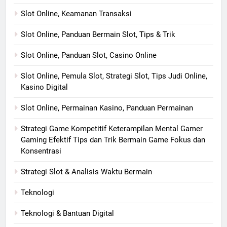
Slot Online, Keamanan Transaksi
Slot Online, Panduan Bermain Slot, Tips & Trik
Slot Online, Panduan Slot, Casino Online
Slot Online, Pemula Slot, Strategi Slot, Tips Judi Online,
Kasino Digital
Slot Online, Permainan Kasino, Panduan Permainan
Strategi Game Kompetitif Keterampilan Mental Gamer
Gaming Efektif Tips dan Trik Bermain Game Fokus dan
Konsentrasi
Strategi Slot & Analisis Waktu Bermain
Teknologi
Teknologi & Bantuan Digital