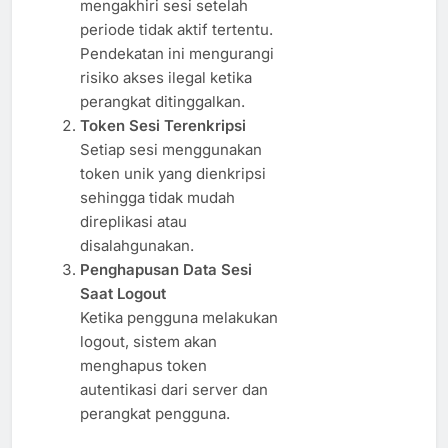
mengakhiri sesi setelah
periode tidak aktif tertentu.
Pendekatan ini mengurangi
risiko akses ilegal ketika
perangkat ditinggalkan.
Token Sesi Terenkripsi
Setiap sesi menggunakan
token unik yang dienkripsi
sehingga tidak mudah
direplikasi atau
disalahgunakan.
Penghapusan Data Sesi
Saat Logout
Ketika pengguna melakukan
logout, sistem akan
menghapus token
autentikasi dari server dan
perangkat pengguna.