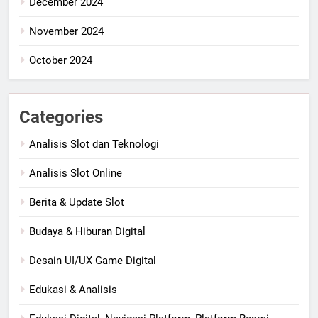
December 2024
November 2024
October 2024
Categories
Analisis Slot dan Teknologi
Analisis Slot Online
Berita & Update Slot
Budaya & Hiburan Digital
Desain UI/UX Game Digital
Edukasi & Analisis