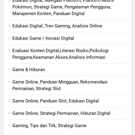
Edukasi Digital, Navigasi Platform, Platform Resmi
Pokémon, Strategi Game, Pengalaman Pengguna,
Manajemen Konten, Panduan Digital
Edukasi Digital, Tren Gaming, Analisis Online
Edukasi Game / Inovasi Digital
Evaluasi Konten Digital,Literasi Risiko,Psikologi
Pengguna,Keamanan Akses,Analisis Informasi
Game & Hiburan
Game Online, Panduan Mingguan, Rekomendasi
Permainan, Strategi Slot
Game Online, Panduan Slot, Edukasi Digital
Game Online, Strategi Permainan, Hiburan Digital
Gaming, Tips dan Trik, Strategi Game