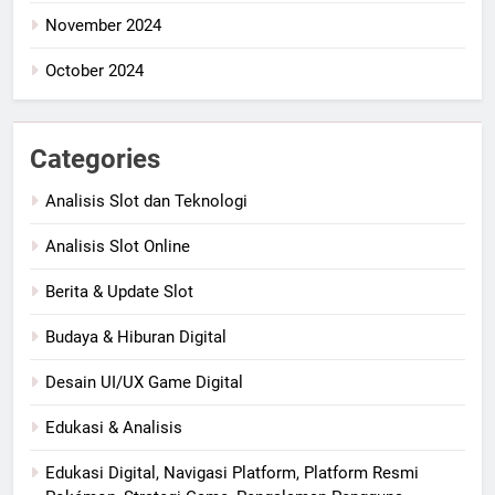
November 2024
October 2024
Categories
Analisis Slot dan Teknologi
Analisis Slot Online
Berita & Update Slot
Budaya & Hiburan Digital
Desain UI/UX Game Digital
Edukasi & Analisis
Edukasi Digital, Navigasi Platform, Platform Resmi