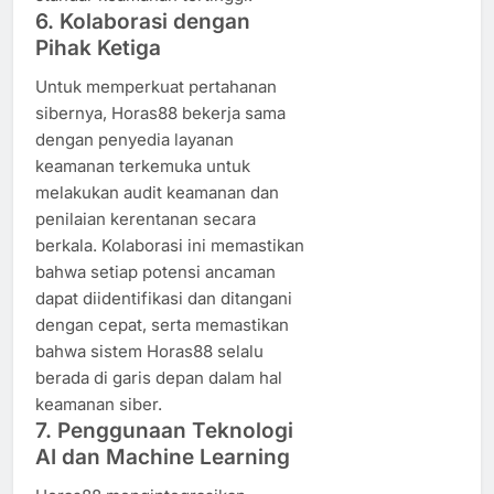
6. Kolaborasi dengan
Pihak Ketiga
Untuk memperkuat pertahanan
sibernya, Horas88 bekerja sama
dengan penyedia layanan
keamanan terkemuka untuk
melakukan audit keamanan dan
penilaian kerentanan secara
berkala. Kolaborasi ini memastikan
bahwa setiap potensi ancaman
dapat diidentifikasi dan ditangani
dengan cepat, serta memastikan
bahwa sistem Horas88 selalu
berada di garis depan dalam hal
keamanan siber.
7. Penggunaan Teknologi
AI dan Machine Learning