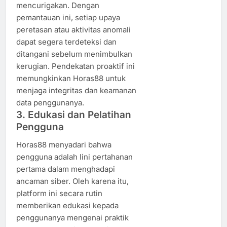
mencurigakan. Dengan
pemantauan ini, setiap upaya
peretasan atau aktivitas anomali
dapat segera terdeteksi dan
ditangani sebelum menimbulkan
kerugian. Pendekatan proaktif ini
memungkinkan Horas88 untuk
menjaga integritas dan keamanan
data penggunanya.
3. Edukasi dan Pelatihan
Pengguna
Horas88 menyadari bahwa
pengguna adalah lini pertahanan
pertama dalam menghadapi
ancaman siber. Oleh karena itu,
platform ini secara rutin
memberikan edukasi kepada
penggunanya mengenai praktik