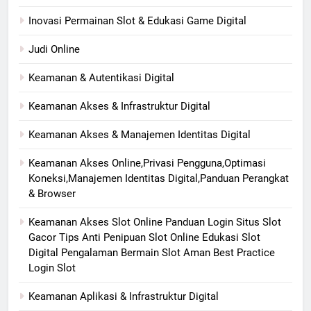
Inovasi Permainan Slot & Edukasi Game Digital
Judi Online
Keamanan & Autentikasi Digital
Keamanan Akses & Infrastruktur Digital
Keamanan Akses & Manajemen Identitas Digital
Keamanan Akses Online,Privasi Pengguna,Optimasi
Koneksi,Manajemen Identitas Digital,Panduan Perangkat
& Browser
Keamanan Akses Slot Online Panduan Login Situs Slot
Gacor Tips Anti Penipuan Slot Online Edukasi Slot
Digital Pengalaman Bermain Slot Aman Best Practice
Login Slot
Keamanan Aplikasi & Infrastruktur Digital