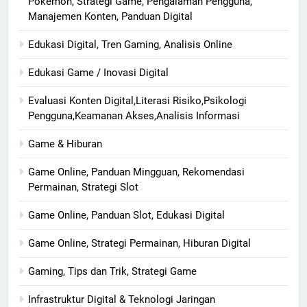
Pokémon, Strategi Game, Pengalaman Pengguna,
Manajemen Konten, Panduan Digital
Edukasi Digital, Tren Gaming, Analisis Online
Edukasi Game / Inovasi Digital
Evaluasi Konten Digital,Literasi Risiko,Psikologi
Pengguna,Keamanan Akses,Analisis Informasi
Game & Hiburan
Game Online, Panduan Mingguan, Rekomendasi
Permainan, Strategi Slot
Game Online, Panduan Slot, Edukasi Digital
Game Online, Strategi Permainan, Hiburan Digital
Gaming, Tips dan Trik, Strategi Game
Infrastruktur Digital & Teknologi Jaringan