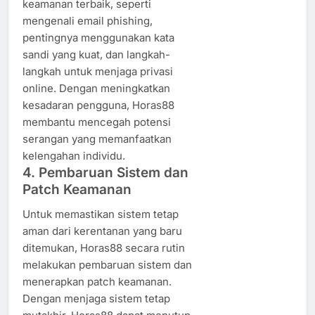
keamanan terbaik, seperti
mengenali email phishing,
pentingnya menggunakan kata
sandi yang kuat, dan langkah-
langkah untuk menjaga privasi
online. Dengan meningkatkan
kesadaran pengguna, Horas88
membantu mencegah potensi
serangan yang memanfaatkan
kelengahan individu.
4. Pembaruan Sistem dan
Patch Keamanan
Untuk memastikan sistem tetap
aman dari kerentanan yang baru
ditemukan, Horas88 secara rutin
melakukan pembaruan sistem dan
menerapkan patch keamanan.
Dengan menjaga sistem tetap