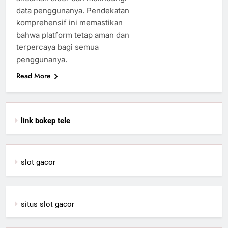
data penggunanya. Pendekatan
komprehensif ini memastikan
bahwa platform tetap aman dan
terpercaya bagi semua
penggunanya.
Read More
link bokep tele
slot gacor
situs slot gacor