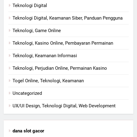
Teknologi Digital
Teknologi Digital, Keamanan Siber, Panduan Pengguna
Teknologi, Game Online
Teknologi, Kasino Online, Pembayaran Permainan
Teknologi, Keamanan Informasi
Teknologi, Perjudian Online, Permainan Kasino
Togel Online, Teknologi, Keamanan
Uncategorized
UX/UI Design, Teknologi Digital, Web Development
dana slot gacor