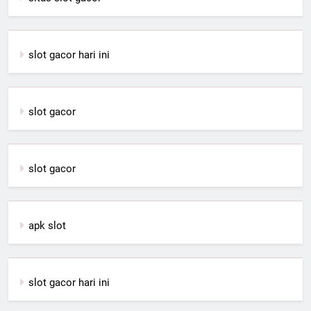
slot gacor hari ini
slot gacor
slot gacor
apk slot
slot gacor hari ini