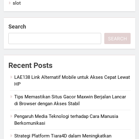
slot
Search
SEARCH
Recent Posts
LAE138 Link Alternatif Mobile untuk Akses Cepat Lewat
HP
Tips Memastikan Situs Gacor Maxwin Berjalan Lancar
di Browser dengan Akses Stabil
Pengaruh Media Teknologi terhadap Cara Manusia
Berkomunikasi
Strategi Platform Tiara4D dalam Meningkatkan