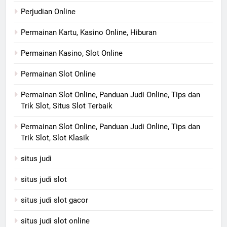
Perjudian Online
Permainan Kartu, Kasino Online, Hiburan
Permainan Kasino, Slot Online
Permainan Slot Online
Permainan Slot Online, Panduan Judi Online, Tips dan
Trik Slot, Situs Slot Terbaik
Permainan Slot Online, Panduan Judi Online, Tips dan
Trik Slot, Slot Klasik
situs judi
situs judi slot
situs judi slot gacor
situs judi slot online