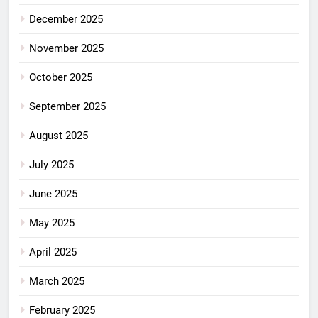
December 2025
November 2025
October 2025
September 2025
August 2025
July 2025
June 2025
May 2025
April 2025
March 2025
February 2025