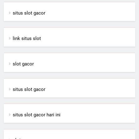
situs slot gacor
link situs slot
slot gacor
situs slot gacor
situs slot gacor hari ini