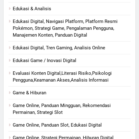
Edukasi & Analisis
Edukasi Digital, Navigasi Platform, Platform Resmi
Pokémon, Strategi Game, Pengalaman Pengguna,
Manajemen Konten, Panduan Digital
Edukasi Digital, Tren Gaming, Analisis Online
Edukasi Game / Inovasi Digital
Evaluasi Konten Digital,Literasi Risiko,Psikologi
Pengguna,Keamanan Akses,Analisis Informasi
Game & Hiburan
Game Online, Panduan Mingguan, Rekomendasi
Permainan, Strategi Slot
Game Online, Panduan Slot, Edukasi Digital
Game Online, Strategi Permainan, Hiburan Digital