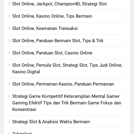
Slot Online, Jackpot, Champion4D, Strategi Slot
Slot Online, Kasino Online, Tips Bermain
Slot Online, Keamanan Transaksi
Slot Online, Panduan Bermain Slot, Tips & Trik
Slot Online, Panduan Slot, Casino Online
Slot Online, Pemula Slot, Strategi Slot, Tips Judi Online,
Kasino Digital
Slot Online, Permainan Kasino, Panduan Permainan
Strategi Game Kompetitif Keterampilan Mental Gamer
Gaming Efektif Tips dan Trik Bermain Game Fokus dan
Konsentrasi
Strategi Slot & Analisis Waktu Bermain