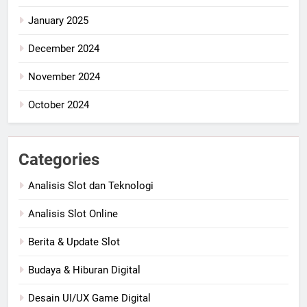
January 2025
December 2024
November 2024
October 2024
Categories
Analisis Slot dan Teknologi
Analisis Slot Online
Berita & Update Slot
Budaya & Hiburan Digital
Desain UI/UX Game Digital