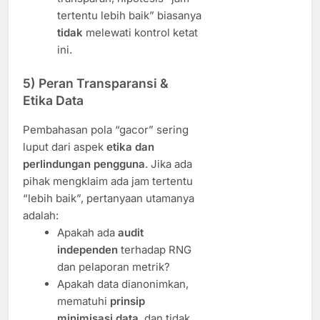
tertentu lebih baik” biasanya
tidak
melewati kontrol ketat
ini.
5) Peran Transparansi &
Etika Data
Pembahasan pola “gacor” sering
luput dari aspek
etika dan
perlindungan pengguna
. Jika ada
pihak mengklaim ada jam tertentu
“lebih baik”, pertanyaan utamanya
adalah:
Apakah ada
audit
independen
terhadap RNG
dan pelaporan metrik?
Apakah data dianonimkan,
mematuhi
prinsip
minimisasi data
, dan tidak