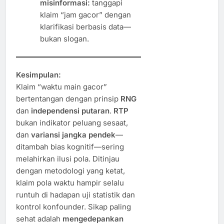
misinformasi:
tanggapi
klaim “jam gacor” dengan
klarifikasi berbasis data—
bukan slogan.
Kesimpulan:
Klaim “waktu main gacor”
bertentangan dengan prinsip
RNG
dan
independensi putaran
.
RTP
bukan indikator peluang sesaat,
dan
variansi jangka pendek
—
ditambah bias kognitif—sering
melahirkan ilusi pola. Ditinjau
dengan metodologi yang ketat,
klaim pola waktu hampir selalu
runtuh di hadapan uji statistik dan
kontrol konfounder. Sikap paling
sehat adalah
mengedepankan