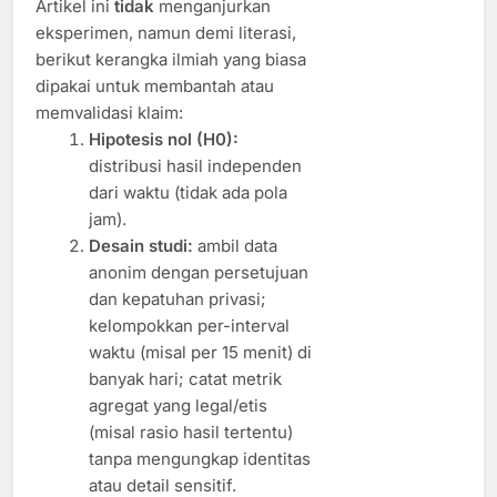
Artikel ini
tidak
menganjurkan
eksperimen, namun demi literasi,
berikut kerangka ilmiah yang biasa
dipakai untuk membantah atau
memvalidasi klaim:
Hipotesis nol (H0):
distribusi hasil independen
dari waktu (tidak ada pola
jam).
Desain studi:
ambil data
anonim dengan persetujuan
dan kepatuhan privasi;
kelompokkan per-interval
waktu (misal per 15 menit) di
banyak hari; catat metrik
agregat yang legal/etis
(misal rasio hasil tertentu)
tanpa mengungkap identitas
atau detail sensitif.