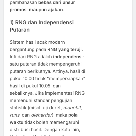
pembahasan
bebas dari unsur
promosi maupun ajakan
.
1) RNG dan Independensi
Putaran
Sistem hasil acak modern
bergantung pada
RNG yang teruji
.
Inti dari RNG adalah
independensi
:
satu putaran tidak mempengaruhi
putaran berikutnya. Artinya, hasil di
pukul 10.00 tidak “mempersiapkan”
hasil di pukul 10.05, dan
sebaliknya. Jika implementasi RNG
memenuhi standar pengujian
statistik (misal, uji deret,
monobit
,
runs
, dan
dieharder
), maka
pola
waktu
tidak boleh memengaruhi
distribusi hasil. Dengan kata lain,