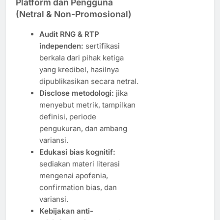
Platform dan Pengguna
(Netral & Non-Promosional)
Audit RNG & RTP
independen:
sertifikasi
berkala dari pihak ketiga
yang kredibel, hasilnya
dipublikasikan secara netral.
Disclose metodologi:
jika
menyebut metrik, tampilkan
definisi, periode
pengukuran, dan ambang
variansi.
Edukasi bias kognitif:
sediakan materi literasi
mengenai apofenia,
confirmation bias, dan
variansi.
Kebijakan anti-