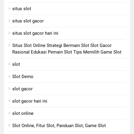
situs slot
situs slot gacor
situs slot gacor hari ini
Situs Slot Online Strategi Bermain Slot Slot Gacor
Rasional Edukasi Pemain Slot Tips Memilih Game Slot
slot
Slot Demo
slot gacor
slot gacor hari ini
slot online
Slot Online, Fitur Slot, Panduan Slot, Game Slot