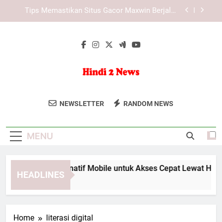
Skip
Pengaruh Media Teknologi terhadap Cara
to
Manusia Berkomunikasi
content
Strategi Platform Tiara4D dalam Meningkatkan
Pengalaman Pengguna di Era Hiburan Digital
LAE138 Link Alternatif Mobile untuk Akses Cepat
Lewat HP
Tips Memastikan Situs Gacor Maxwin Berjalan
Lancar di Browser dengan Akses Stabil
Hindi 2 News
Hindi 2 News Menyediakan Berita
Pengaruh Media Teknologi terhadap Cara
NEWSLETTER
RANDOM NEWS
Manusia Berkomunikasi
Terbaru Dan Informasi Terkini Dari India
Strategi Platform Tiara4D dalam Meningkatkan
Dalam Berbagai Topik, Mulai Dari Politik
Pengalaman Pengguna di Era Hiburan Digital
MENU
Hingga Hiburan.
E138 Link Alternatif Mobile untuk Akses Cepat Lewat HP
HEADLINES
onths Ago
Home
literasi digital