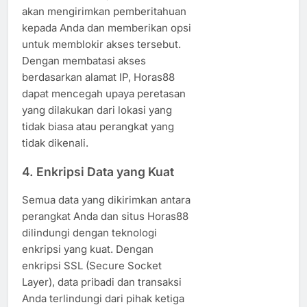
akan mengirimkan pemberitahuan
kepada Anda dan memberikan opsi
untuk memblokir akses tersebut.
Dengan membatasi akses
berdasarkan alamat IP, Horas88
dapat mencegah upaya peretasan
yang dilakukan dari lokasi yang
tidak biasa atau perangkat yang
tidak dikenali.
4. Enkripsi Data yang Kuat
Semua data yang dikirimkan antara
perangkat Anda dan situs Horas88
dilindungi dengan teknologi
enkripsi yang kuat. Dengan
enkripsi SSL (Secure Socket
Layer), data pribadi dan transaksi
Anda terlindungi dari pihak ketiga