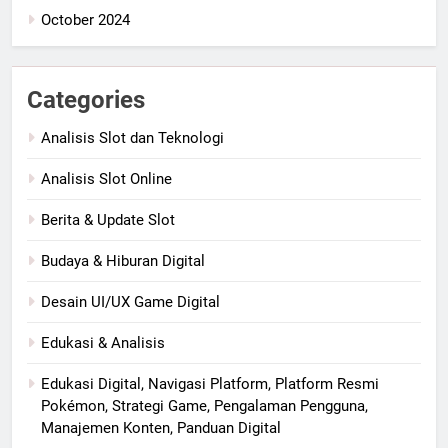
October 2024
Categories
Analisis Slot dan Teknologi
Analisis Slot Online
Berita & Update Slot
Budaya & Hiburan Digital
Desain UI/UX Game Digital
Edukasi & Analisis
Edukasi Digital, Navigasi Platform, Platform Resmi
Pokémon, Strategi Game, Pengalaman Pengguna,
Manajemen Konten, Panduan Digital