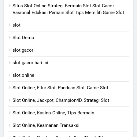
Situs Slot Online Strategi Bermain Slot Slot Gacor
Rasional Edukasi Pemain Slot Tips Memilih Game Slot
slot
Slot Demo
slot gacor
slot gacor hari ini
slot online
Slot Online, Fitur Slot, Panduan Slot, Game Slot
Slot Online, Jackpot, Champion4D, Strategi Slot
Slot Online, Kasino Online, Tips Bermain
Slot Online, Keamanan Transaksi