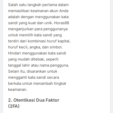
Salah satu langkah pertama dalam
memastikan keamanan akun Anda
adalah dengan menggunakan kata
sandi yang kuat dan unik. Horas88
menganjurkan para penggunanya
untuk memilih kata sandi yang
terdiri dari kombinasi huruf kapital,
huruf kecil, angka, dan simbol.
Hindari menggunakan kata sandi
yang mudah ditebak, seperti
tanggal lahir atau nama pengguna.
Selain itu, disarankan untuk
mengganti kata sandi secara
berkala untuk menambah tingkat
keamanan.
2. Otentikasi Dua Faktor
(2FA)