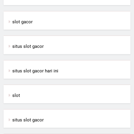
slot gacor
situs slot gacor
situs slot gacor hari ini
slot
situs slot gacor