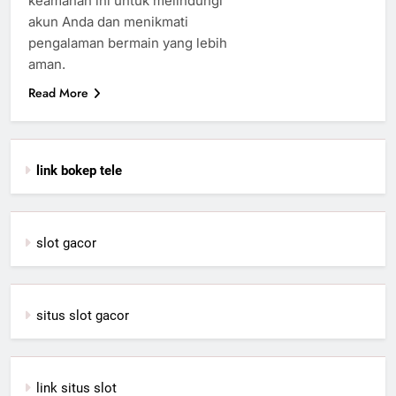
keamanan ini untuk melindungi
akun Anda dan menikmati
pengalaman bermain yang lebih
aman.
Read More
link bokep tele
slot gacor
situs slot gacor
link situs slot