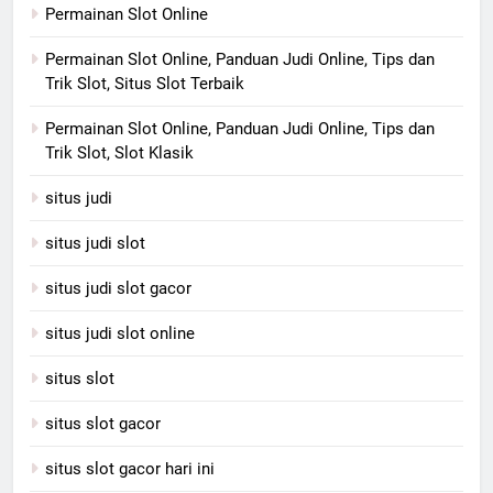
Permainan Slot Online
Permainan Slot Online, Panduan Judi Online, Tips dan
Trik Slot, Situs Slot Terbaik
Permainan Slot Online, Panduan Judi Online, Tips dan
Trik Slot, Slot Klasik
situs judi
situs judi slot
situs judi slot gacor
situs judi slot online
situs slot
situs slot gacor
situs slot gacor hari ini