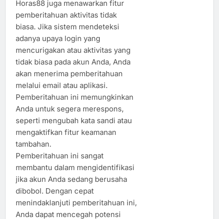
Horas88 juga menawarkan fitur
pemberitahuan aktivitas tidak
biasa. Jika sistem mendeteksi
adanya upaya login yang
mencurigakan atau aktivitas yang
tidak biasa pada akun Anda, Anda
akan menerima pemberitahuan
melalui email atau aplikasi.
Pemberitahuan ini memungkinkan
Anda untuk segera merespons,
seperti mengubah kata sandi atau
mengaktifkan fitur keamanan
tambahan.
Pemberitahuan ini sangat
membantu dalam mengidentifikasi
jika akun Anda sedang berusaha
dibobol. Dengan cepat
menindaklanjuti pemberitahuan ini,
Anda dapat mencegah potensi