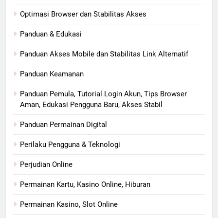
Optimasi Browser dan Stabilitas Akses
Panduan & Edukasi
Panduan Akses Mobile dan Stabilitas Link Alternatif
Panduan Keamanan
Panduan Pemula, Tutorial Login Akun, Tips Browser
Aman, Edukasi Pengguna Baru, Akses Stabil
Panduan Permainan Digital
Perilaku Pengguna & Teknologi
Perjudian Online
Permainan Kartu, Kasino Online, Hiburan
Permainan Kasino, Slot Online