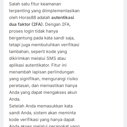
Salah satu fitur keamanan
terpenting yang diimplementasikan
oleh Horas88 adalah
autentikasi
dua faktor (2FA)
. Dengan 2FA,
proses login tidak hanya
bergantung pada kata sandi saja,
tetapi juga membutuhkan verifikasi
tambahan, seperti kode yang
dikirimkan melalui SMS atau
aplikasi autentikator. Fitur ini
menambah lapisan perlindungan
yang signifikan, mengurangi risiko
peretasan, dan memastikan hanya
Anda yang dapat mengakses akun
Anda.
Setelah Anda memasukkan kata
sandi Anda, sistem akan meminta
kode verifikasi yang hanya dapat
Anda akses melalui perangkat yang