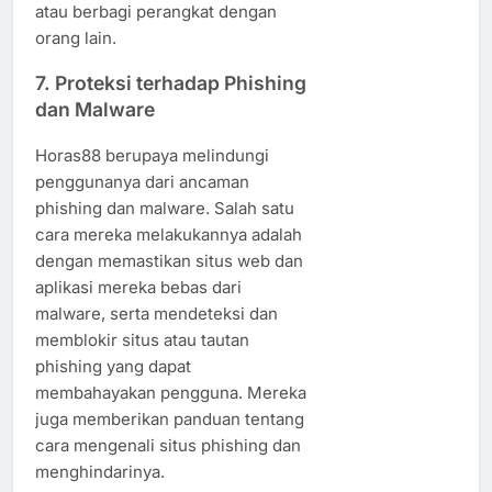
atau berbagi perangkat dengan
orang lain.
7. Proteksi terhadap Phishing
dan Malware
Horas88 berupaya melindungi
penggunanya dari ancaman
phishing dan malware. Salah satu
cara mereka melakukannya adalah
dengan memastikan situs web dan
aplikasi mereka bebas dari
malware, serta mendeteksi dan
memblokir situs atau tautan
phishing yang dapat
membahayakan pengguna. Mereka
juga memberikan panduan tentang
cara mengenali situs phishing dan
menghindarinya.