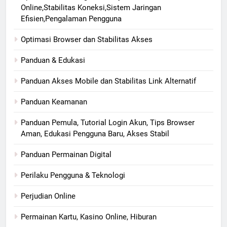
Online,Stabilitas Koneksi,Sistem Jaringan
Efisien,Pengalaman Pengguna
Optimasi Browser dan Stabilitas Akses
Panduan & Edukasi
Panduan Akses Mobile dan Stabilitas Link Alternatif
Panduan Keamanan
Panduan Pemula, Tutorial Login Akun, Tips Browser
Aman, Edukasi Pengguna Baru, Akses Stabil
Panduan Permainan Digital
Perilaku Pengguna & Teknologi
Perjudian Online
Permainan Kartu, Kasino Online, Hiburan