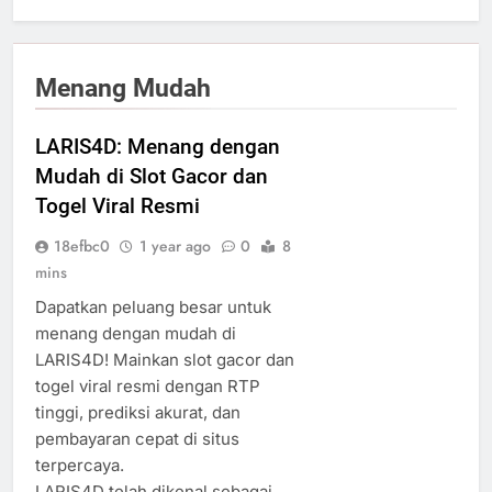
Menang Mudah
LARIS4D: Menang dengan
Mudah di Slot Gacor dan
Togel Viral Resmi
18efbc0
1 year ago
0
8
mins
Dapatkan peluang besar untuk
menang dengan mudah di
LARIS4D! Mainkan slot gacor dan
togel viral resmi dengan RTP
tinggi, prediksi akurat, dan
pembayaran cepat di situs
terpercaya.
LARIS4D telah dikenal sebagai