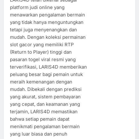
platform judi online yang
menawarkan pengalaman bermain
yang tidak hanya menguntungkan
tetapi juga menyenangkan dan
mudah. Dengan koleksi permainan
slot gacor yang memiliki RTP
(Return to Player) tinggi dan
pasaran togel viral resmi yang
terverifikasi, LARIS4D memberikan
peluang besar bagi pemain untuk
meraih kemenangan dengan
mudah. Dibekali dengan prediksi
yang akurat, sistem pembayaran
yang cepat, dan keamanan yang
terjamin, LARIS4D memastikan
bahwa setiap pemain dapat
menikmati pengalaman bermain
yang luar biasa dan penuh