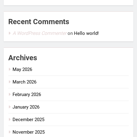
Recent Comments
A WordPress Commenter
on
Hello world!
Archives
May 2026
March 2026
February 2026
January 2026
December 2025
November 2025