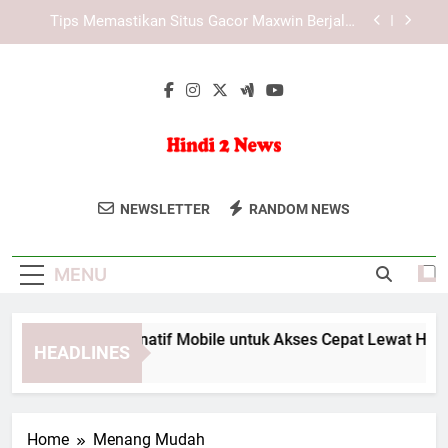
Skip
Pengaruh Media Teknologi terhadap Cara
to
Manusia Berkomunikasi
content
Strategi Platform Tiara4D dalam Meningkatkan
Pengalaman Pengguna di Era Hiburan Digital
LAE138 Link Alternatif Mobile untuk Akses Cepat
Lewat HP
Tips Memastikan Situs Gacor Maxwin Berjalan
Lancar di Browser dengan Akses Stabil
Hindi 2 News
Hindi 2 News Menyediakan Berita
Pengaruh Media Teknologi terhadap Cara
NEWSLETTER
RANDOM NEWS
Manusia Berkomunikasi
Terbaru Dan Informasi Terkini Dari India
Strategi Platform Tiara4D dalam Meningkatkan
Dalam Berbagai Topik, Mulai Dari Politik
Pengalaman Pengguna di Era Hiburan Digital
MENU
Hingga Hiburan.
E138 Link Alternatif Mobile untuk Akses Cepat Lewat HP
HEADLINES
onths Ago
Home
Menang Mudah