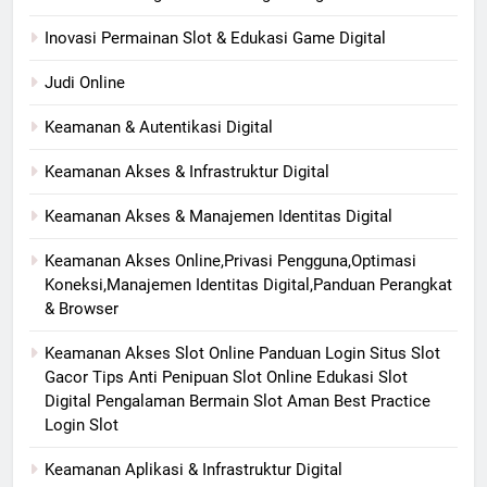
Inovasi Permainan Slot & Edukasi Game Digital
Judi Online
Keamanan & Autentikasi Digital
Keamanan Akses & Infrastruktur Digital
Keamanan Akses & Manajemen Identitas Digital
Keamanan Akses Online,Privasi Pengguna,Optimasi
Koneksi,Manajemen Identitas Digital,Panduan Perangkat
& Browser
Keamanan Akses Slot Online Panduan Login Situs Slot
Gacor Tips Anti Penipuan Slot Online Edukasi Slot
Digital Pengalaman Bermain Slot Aman Best Practice
Login Slot
Keamanan Aplikasi & Infrastruktur Digital