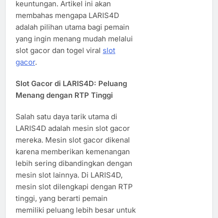
keuntungan. Artikel ini akan
membahas mengapa LARIS4D
adalah pilihan utama bagi pemain
yang ingin menang mudah melalui
slot gacor dan togel viral
slot
gacor
.
Slot Gacor di LARIS4D: Peluang
Menang dengan RTP Tinggi
Salah satu daya tarik utama di
LARIS4D adalah mesin slot gacor
mereka. Mesin slot gacor dikenal
karena memberikan kemenangan
lebih sering dibandingkan dengan
mesin slot lainnya. Di LARIS4D,
mesin slot dilengkapi dengan RTP
tinggi, yang berarti pemain
memiliki peluang lebih besar untuk