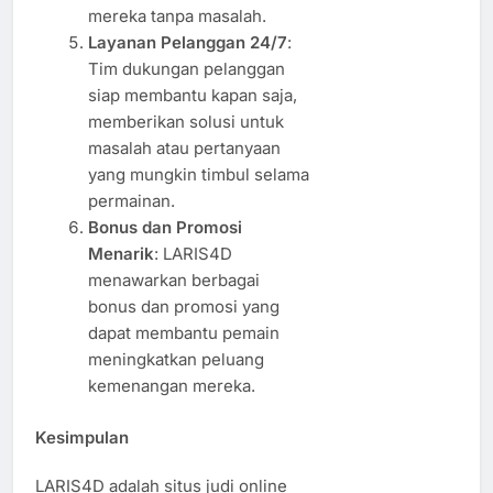
mereka tanpa masalah.
Layanan Pelanggan 24/7
:
Tim dukungan pelanggan
siap membantu kapan saja,
memberikan solusi untuk
masalah atau pertanyaan
yang mungkin timbul selama
permainan.
Bonus dan Promosi
Menarik
: LARIS4D
menawarkan berbagai
bonus dan promosi yang
dapat membantu pemain
meningkatkan peluang
kemenangan mereka.
Kesimpulan
LARIS4D adalah situs judi online