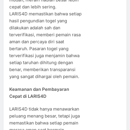
cepat dan lebih sering.
LARIS4D memastikan bahwa setiap
hasil pengundian togel yang
dilakukan adalah sah dan
terverifikasi, memberi pemain rasa
aman dan percaya diri saat
bertaruh. Pasaran togel yang
terverifikasi juga menjamin bahwa
setiap taruhan dihitung dengan
benar, memberikan transparansi
yang sangat dihargai oleh pemain.
Keamanan dan Pembayaran
Cepat di LARIS4D
LARIS4D tidak hanya menawarkan
peluang menang besar, tetapi juga
memastikan bahwa setiap pemain
merasa aman saat bermain.