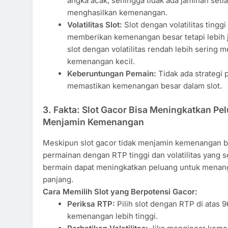
angka acak, sehingga tidak ada jaminan seti
menghasilkan kemenangan.
Volatilitas Slot:
Slot dengan volatilitas tingg
memberikan kemenangan besar tetapi lebih 
slot dengan volatilitas rendah lebih sering 
kemenangan kecil.
Keberuntungan Pemain:
Tidak ada strategi p
memastikan kemenangan besar dalam slot.
3. Fakta: Slot Gacor Bisa Meningkatkan Pe
Menjamin Kemenangan
Meskipun slot gacor tidak menjamin kemenangan b
permainan dengan RTP tinggi dan volatilitas yang 
bermain dapat meningkatkan peluang untuk menan
panjang.
Cara Memilih Slot yang Berpotensi Gacor:
Periksa RTP:
Pilih slot dengan RTP di atas 
kemenangan lebih tinggi.