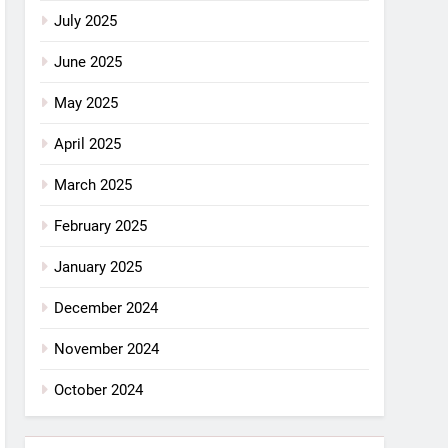
July 2025
June 2025
May 2025
April 2025
March 2025
February 2025
January 2025
December 2024
November 2024
October 2024