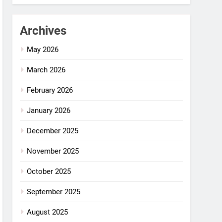
Archives
May 2026
March 2026
February 2026
January 2026
December 2025
November 2025
October 2025
September 2025
August 2025