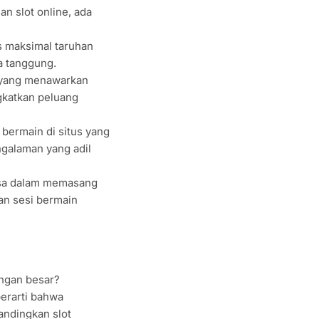
an slot online, ada
 maksimal taruhan
a tanggung.
 yang menawarkan
gkatkan peluang
bermain di situs yang
ngalaman yang adil
sa dalam memasang
kan sesi bermain
angan besar?
berarti bahwa
andingkan slot