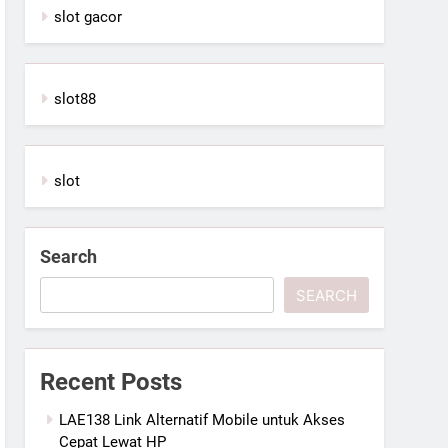
slot gacor
slot88
slot
Search
SEARCH
Recent Posts
LAE138 Link Alternatif Mobile untuk Akses
Cepat Lewat HP