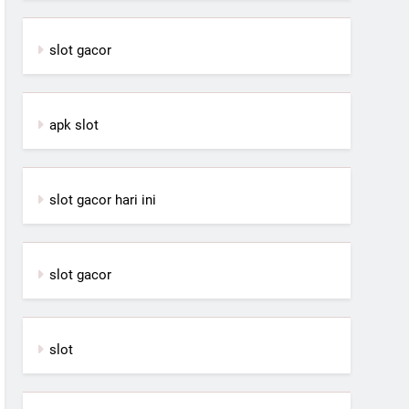
slot gacor
apk slot
slot gacor hari ini
slot gacor
slot