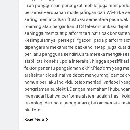
Tren penggunaan perangkat mobile juga memperlu
persepsi.Perubahan mode jaringan dari Wi-Fi ke sel
sering menimbulkan fluktuasi sementara pada wakt
roaming atau pergantian BTS telekomunikasi dapat
sehingga membuat platform terlihat tidak konsisten
Kesimpulannya, persepsi “gacor” pada platform slot 
dipengaruhi mekanisme backend, tetapi juga kuat d
perilaku pengguna sendiri.Cara mereka mengakses
stabilitas koneksi, pola interaksi, hingga spesifika
faktor penentu pengalaman akhir.Platform yang m
arsitektur cloud-native dapat mengurangi dampak va
namun perilaku individu tetap menjadi variabel y
pengalaman subjektif.Dengan memahami hubungan 
menyadari bahwa performa sistem adalah hasil kola
teknologi dan pola penggunaan, bukan semata-mata 
platform.
Read More