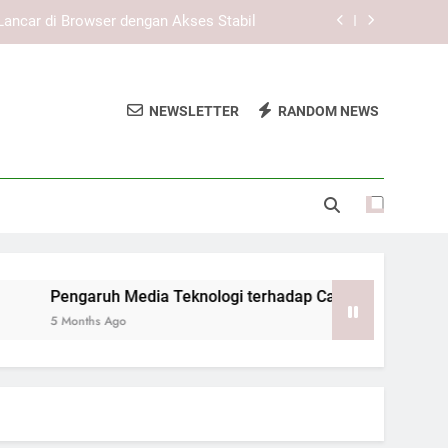
Lancar di Browser dengan Akses Stabil
terhadap Cara Manusia Berkomunikasi
laman Pengguna di Era Hiburan Digital
NEWSLETTER
RANDOM NEWS
tif Mobile untuk Akses Cepat Lewat HP
 Dalam Berbagai Topik, Mulai Dari Politik Hingga Hiburan.
Lancar di Browser dengan Akses Stabil
terhadap Cara Manusia Berkomunikasi
laman Pengguna di Era Hiburan Digital
ruh Media Teknologi terhadap Cara Manusia Berkomunikasi
hs Ago