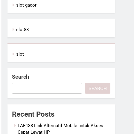
slot gacor
slot88
slot
Search
SEARCH
Recent Posts
LAE138 Link Alternatif Mobile untuk Akses
Cepat Lewat HP