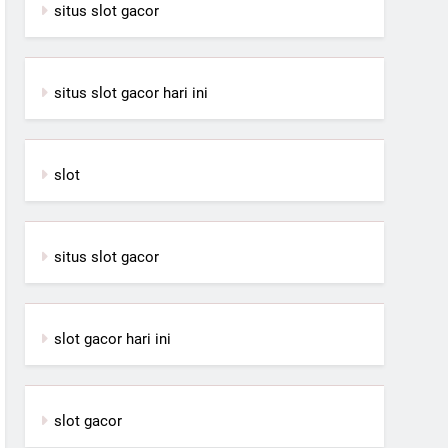
situs slot gacor
situs slot gacor hari ini
slot
situs slot gacor
slot gacor hari ini
slot gacor