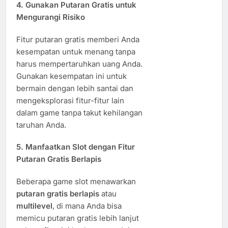
4. Gunakan Putaran Gratis untuk
Mengurangi Risiko
Fitur putaran gratis memberi Anda
kesempatan untuk menang tanpa
harus mempertaruhkan uang Anda.
Gunakan kesempatan ini untuk
bermain dengan lebih santai dan
mengeksplorasi fitur-fitur lain
dalam game tanpa takut kehilangan
taruhan Anda.
5. Manfaatkan Slot dengan Fitur
Putaran Gratis Berlapis
Beberapa game slot menawarkan
putaran gratis berlapis
atau
multilevel
, di mana Anda bisa
memicu putaran gratis lebih lanjut