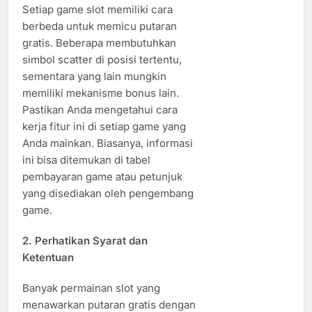
Setiap game slot memiliki cara
berbeda untuk memicu putaran
gratis. Beberapa membutuhkan
simbol scatter di posisi tertentu,
sementara yang lain mungkin
memiliki mekanisme bonus lain.
Pastikan Anda mengetahui cara
kerja fitur ini di setiap game yang
Anda mainkan. Biasanya, informasi
ini bisa ditemukan di tabel
pembayaran game atau petunjuk
yang disediakan oleh pengembang
game.
2. Perhatikan Syarat dan
Ketentuan
Banyak permainan slot yang
menawarkan putaran gratis dengan