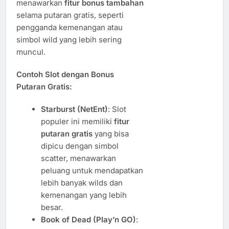
menawarkan
fitur bonus tambahan
selama putaran gratis, seperti
pengganda kemenangan atau
simbol wild yang lebih sering
muncul.
Contoh Slot dengan Bonus
Putaran Gratis:
Starburst (NetEnt)
: Slot
populer ini memiliki
fitur
putaran gratis
yang bisa
dipicu dengan simbol
scatter, menawarkan
peluang untuk mendapatkan
lebih banyak wilds dan
kemenangan yang lebih
besar.
Book of Dead (Play’n GO)
: