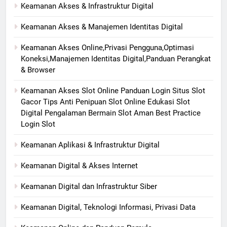
Keamanan Akses & Infrastruktur Digital
Keamanan Akses & Manajemen Identitas Digital
Keamanan Akses Online,Privasi Pengguna,Optimasi
Koneksi,Manajemen Identitas Digital,Panduan Perangkat
& Browser
Keamanan Akses Slot Online Panduan Login Situs Slot
Gacor Tips Anti Penipuan Slot Online Edukasi Slot
Digital Pengalaman Bermain Slot Aman Best Practice
Login Slot
Keamanan Aplikasi & Infrastruktur Digital
Keamanan Digital & Akses Internet
Keamanan Digital dan Infrastruktur Siber
Keamanan Digital, Teknologi Informasi, Privasi Data