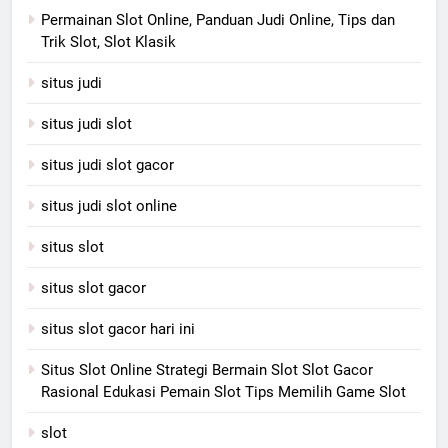
Permainan Slot Online, Panduan Judi Online, Tips dan
Trik Slot, Slot Klasik
situs judi
situs judi slot
situs judi slot gacor
situs judi slot online
situs slot
situs slot gacor
situs slot gacor hari ini
Situs Slot Online Strategi Bermain Slot Slot Gacor
Rasional Edukasi Pemain Slot Tips Memilih Game Slot
slot