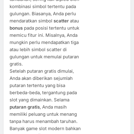
kombinasi simbol tertentu pada
gulungan. Biasanya, Anda perlu
mendaratkan simbol
scatter
atau
bonus
pada posisi tertentu untuk
memicu fitur ini. Misalnya, Anda
mungkin perlu mendapatkan tiga
atau lebih simbol scatter di
gulungan untuk memulai putaran
gratis.
Setelah putaran gratis dimulai,
Anda akan diberikan sejumlah
putaran tertentu yang bisa
berbeda-beda, tergantung pada
slot yang dimainkan. Selama
putaran gratis
, Anda masih
memiliki peluang untuk menang
tanpa harus menambah taruhan.
Banyak game slot modern bahkan