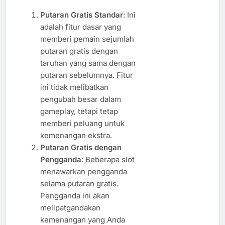
Putaran Gratis Standar
: Ini
adalah fitur dasar yang
memberi pemain sejumlah
putaran gratis dengan
taruhan yang sama dengan
putaran sebelumnya. Fitur
ini tidak melibatkan
pengubah besar dalam
gameplay, tetapi tetap
memberi peluang untuk
kemenangan ekstra.
Putaran Gratis dengan
Pengganda
: Beberapa slot
menawarkan pengganda
selama putaran gratis.
Pengganda ini akan
melipatgandakan
kemenangan yang Anda