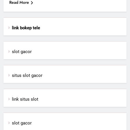
Read More
link bokep tele
slot gacor
situs slot gacor
link situs slot
slot gacor