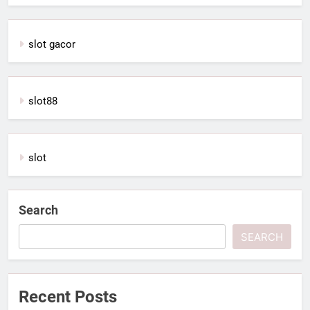
slot gacor
slot88
slot
Search
SEARCH
Recent Posts