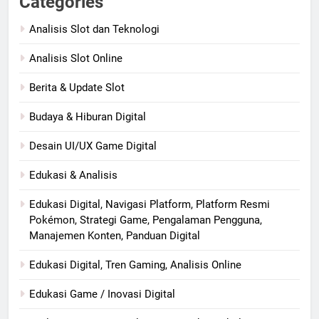
Categories
Analisis Slot dan Teknologi
Analisis Slot Online
Berita & Update Slot
Budaya & Hiburan Digital
Desain UI/UX Game Digital
Edukasi & Analisis
Edukasi Digital, Navigasi Platform, Platform Resmi
Pokémon, Strategi Game, Pengalaman Pengguna,
Manajemen Konten, Panduan Digital
Edukasi Digital, Tren Gaming, Analisis Online
Edukasi Game / Inovasi Digital