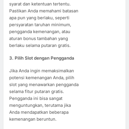
syarat dan ketentuan tertentu.
Pastikan Anda memahami batasan
apa pun yang berlaku, seperti
persyaratan taruhan minimum,
pengganda kemenangan, atau
aturan bonus tambahan yang
berlaku selama putaran gratis.
3. Pilih Slot dengan Pengganda
Jika Anda ingin memaksimalkan
potensi kemenangan Anda, pilih
slot yang menawarkan pengganda
selama fitur putaran gratis.
Pengganda ini bisa sangat
menguntungkan, terutama jika
Anda mendapatkan beberapa
kemenangan beruntun.