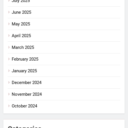
July 2025
June 2025
May 2025
April 2025
March 2025
February 2025
January 2025
December 2024
November 2024
October 2024