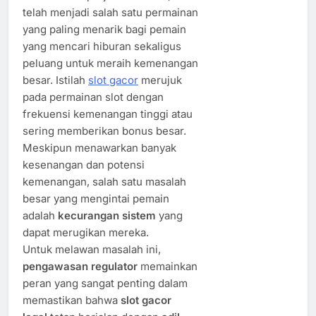
telah menjadi salah satu permainan
yang paling menarik bagi pemain
yang mencari hiburan sekaligus
peluang untuk meraih kemenangan
besar. Istilah
slot gacor
merujuk
pada permainan slot dengan
frekuensi kemenangan tinggi atau
sering memberikan bonus besar.
Meskipun menawarkan banyak
kesenangan dan potensi
kemenangan, salah satu masalah
besar yang mengintai pemain
adalah
kecurangan sistem
yang
dapat merugikan mereka.
Untuk melawan masalah ini,
pengawasan regulator
memainkan
peran yang sangat penting dalam
memastikan bahwa
slot gacor