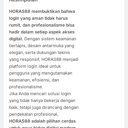
HORAS88 membuktikan bahwa
login yang aman tidak harus
rumit, dan profesionalisme bisa
hadir dalam setiap aspek akses
digital.
Dengan sistem keamanan
berlapis, desain antarmuka yang
elegan, serta dukungan teknis
yang responsif, HORAS88 menjadi
platform login ideal untuk
pengguna yang mengutamakan
keamanan, efisiensi, dan
profesionalisme.
Jika Anda mencari solusi login
yang tidak hanya bekerja dengan
baik, tetapi juga dirancang dengan
pendekatan profesional,
HORAS88 adalah pilihan cerdas
untuk gaya hidup digital modern.