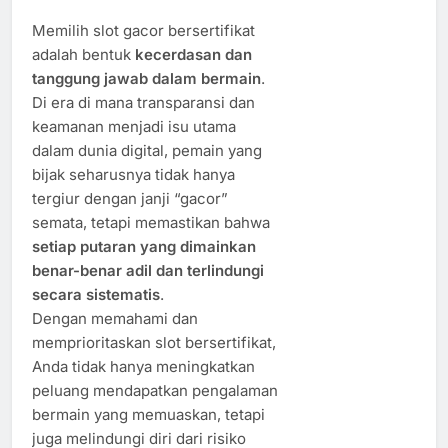
Memilih slot gacor bersertifikat
adalah bentuk
kecerdasan dan
tanggung jawab dalam bermain
.
Di era di mana transparansi dan
keamanan menjadi isu utama
dalam dunia digital, pemain yang
bijak seharusnya tidak hanya
tergiur dengan janji “gacor”
semata, tetapi memastikan bahwa
setiap putaran yang dimainkan
benar-benar adil dan terlindungi
secara sistematis
.
Dengan memahami dan
memprioritaskan slot bersertifikat,
Anda tidak hanya meningkatkan
peluang mendapatkan pengalaman
bermain yang memuaskan, tetapi
juga melindungi diri dari risiko