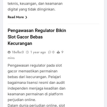
teknis, keuangan, dan keamanan
digital yang tidak diinginkan.
Read More
Pengawasan Regulator Bikin
Slot Gacor Bebas
Kecurangan
18efbc0
1 year ago
0
9
mins
Pengawasan regulator pada slot
gacor memastikan permainan
bebas dari kecurangan. Pelajari
bagaimana lisensi resmi dan audit
independen menjaga keadilan dan
keamanan permainan di platform
perjudian online.
Dalam dunia perjudian online, slot