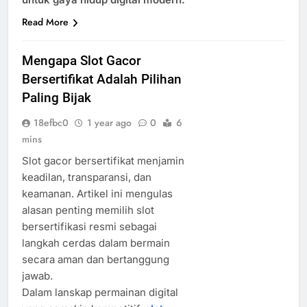
Read More
Mengapa Slot Gacor
Bersertifikat Adalah Pilihan
Paling Bijak
18efbc0
1 year ago
0
6
mins
Slot gacor bersertifikat menjamin
keadilan, transparansi, dan
keamanan. Artikel ini mengulas
alasan penting memilih slot
bersertifikasi resmi sebagai
langkah cerdas dalam bermain
secara aman dan bertanggung
jawab.
Dalam lanskap permainan digital