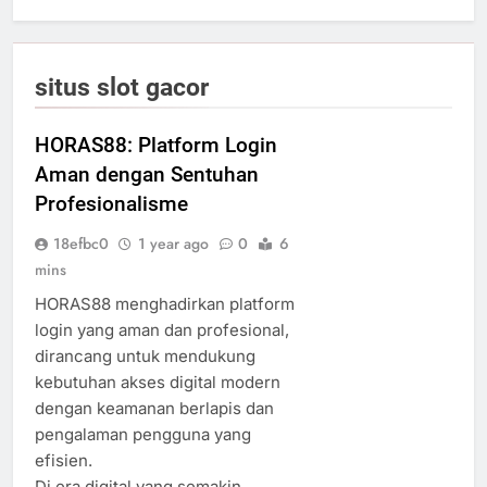
situs slot gacor
HORAS88: Platform Login
Aman dengan Sentuhan
Profesionalisme
18efbc0
1 year ago
0
6
mins
HORAS88 menghadirkan platform
login yang aman dan profesional,
dirancang untuk mendukung
kebutuhan akses digital modern
dengan keamanan berlapis dan
pengalaman pengguna yang
efisien.
Di era digital yang semakin