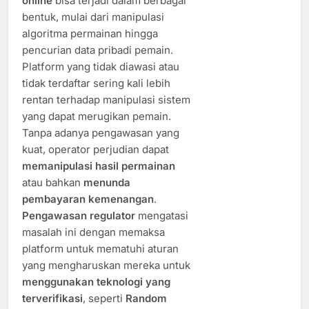
online
bisa terjadi dalam berbagai
bentuk, mulai dari manipulasi
algoritma permainan hingga
pencurian data pribadi pemain.
Platform yang tidak diawasi atau
tidak terdaftar sering kali lebih
rentan terhadap manipulasi sistem
yang dapat merugikan pemain.
Tanpa adanya pengawasan yang
kuat, operator perjudian dapat
memanipulasi hasil permainan
atau bahkan
menunda
pembayaran kemenangan
.
Pengawasan regulator
mengatasi
masalah ini dengan memaksa
platform untuk mematuhi aturan
yang mengharuskan mereka untuk
menggunakan teknologi yang
terverifikasi
, seperti
Random