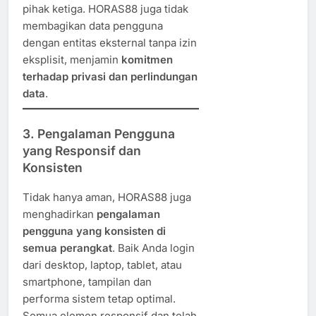
pihak ketiga. HORAS88 juga tidak
membagikan data pengguna
dengan entitas eksternal tanpa izin
eksplisit, menjamin
komitmen
terhadap privasi dan perlindungan
data
.
3. Pengalaman Pengguna
yang Responsif dan
Konsisten
Tidak hanya aman, HORAS88 juga
menghadirkan
pengalaman
pengguna yang konsisten di
semua perangkat
. Baik Anda login
dari desktop, laptop, tablet, atau
smartphone, tampilan dan
performa sistem tetap optimal.
Semua elemen responsif dan telah