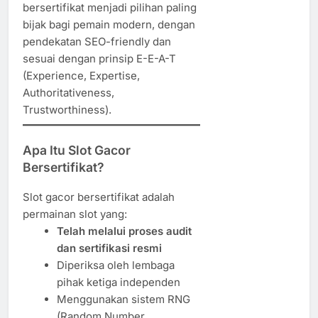
bersertifikat menjadi pilihan paling
bijak bagi pemain modern, dengan
pendekatan SEO-friendly dan
sesuai dengan prinsip E-E-A-T
(Experience, Expertise,
Authoritativeness,
Trustworthiness).
Apa Itu Slot Gacor
Bersertifikat?
Slot gacor bersertifikat adalah
permainan slot yang:
Telah melalui proses audit
dan sertifikasi resmi
Diperiksa oleh lembaga
pihak ketiga independen
Menggunakan sistem RNG
(Random Number