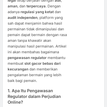
legal
tetap berjalan dengan
adil
,
aman
, dan
terpercaya
. Dengan
adanya
regulasi yang ketat
dan
audit independen
, platform yang
sah dapat menjamin bahwa hasil
permainan tidak dimanipulasi dan
pemain dapat bermain dengan rasa
aman tanpa khawatir akan
manipulasi hasil permainan. Artikel
ini akan membahas bagaimana
pengawasan regulator
membantu
membuat
slot gacor bebas dari
kecurangan
dan memberikan
pengalaman bermain yang lebih
baik bagi pemain.
1. Apa Itu Pengawasan
Regulator dalam Perjudian
Online?