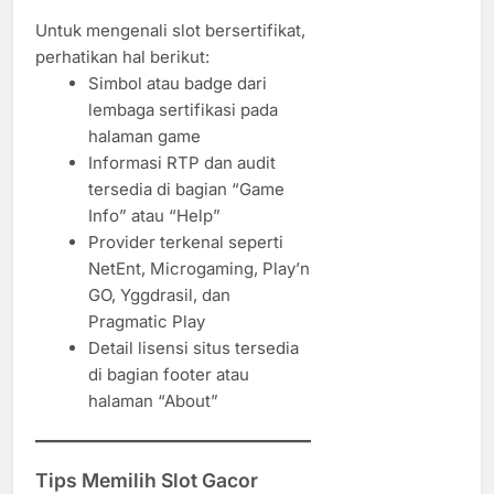
Untuk mengenali slot bersertifikat,
perhatikan hal berikut:
Simbol atau badge dari
lembaga sertifikasi pada
halaman game
Informasi RTP dan audit
tersedia di bagian “Game
Info” atau “Help”
Provider terkenal seperti
NetEnt, Microgaming, Play’n
GO, Yggdrasil, dan
Pragmatic Play
Detail lisensi situs tersedia
di bagian footer atau
halaman “About”
Tips Memilih Slot Gacor