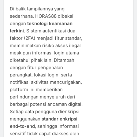
Di balik tampilannya yang
sederhana, HORAS88 dibekali
dengan
teknologi keamanan
terkini
. Sistem autentikasi dua
faktor (2FA) menjadi fitur standar,
meminimalkan risiko akses ilegal
meskipun informasi login utama
diketahui pihak lain. Ditambah
dengan fitur pengenalan
perangkat, lokasi login, serta
notifikasi aktivitas mencurigakan,
platform ini memberikan
perlindungan menyeluruh dari
berbagai potensi ancaman digital.
Setiap data pengguna dienkripsi
menggunakan
standar enkripsi
end-to-end
, sehingga informasi
sensitif tidak dapat diakses oleh