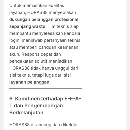
Untuk memastikan kualitas
layanan, HORAS88 menyediakan
dukungan pelanggan profesional
sepanjang waktu
. Tim teknis siap
membantu menyelesaikan kendala
login, menjawab pertanyaan teknis,
atau memberi panduan keamanan
akun. Respons cepat dan
pendekatan solutif menjadikan
HORAS88 tidak hanya unggul dari
sisi teknis, tetapi juga dari sisi
layanan pelanggan
.
6. Komitmen terhadap E-E-A-
T dan Pengembangan
Berkelanjutan
HORAS88 dirancang dan dikelola