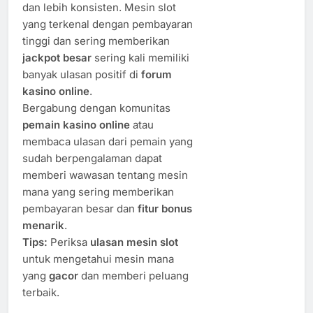
dan lebih konsisten. Mesin slot
yang terkenal dengan pembayaran
tinggi dan sering memberikan
jackpot besar
sering kali memiliki
banyak ulasan positif di
forum
kasino online
.
Bergabung dengan komunitas
pemain kasino online
atau
membaca ulasan dari pemain yang
sudah berpengalaman dapat
memberi wawasan tentang mesin
mana yang sering memberikan
pembayaran besar dan
fitur bonus
menarik
.
Tips:
Periksa
ulasan mesin slot
untuk mengetahui mesin mana
yang
gacor
dan memberi peluang
terbaik.