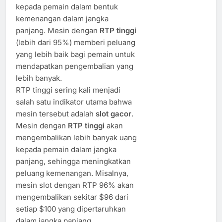
kepada pemain dalam bentuk
kemenangan dalam jangka
panjang. Mesin dengan
RTP tinggi
(lebih dari 95%) memberi peluang
yang lebih baik bagi pemain untuk
mendapatkan pengembalian yang
lebih banyak.
RTP tinggi sering kali menjadi
salah satu indikator utama bahwa
mesin tersebut adalah
slot gacor
.
Mesin dengan
RTP tinggi
akan
mengembalikan lebih banyak uang
kepada pemain dalam jangka
panjang, sehingga meningkatkan
peluang kemenangan. Misalnya,
mesin slot dengan RTP 96% akan
mengembalikan sekitar $96 dari
setiap $100 yang dipertaruhkan
dalam jangka panjang.