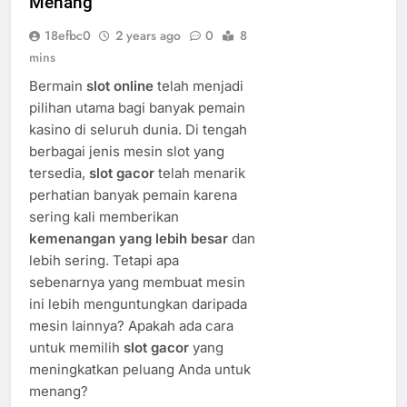
Menang
18efbc0
2 years ago
0
8
mins
Bermain
slot online
telah menjadi
pilihan utama bagi banyak pemain
kasino di seluruh dunia. Di tengah
berbagai jenis mesin slot yang
tersedia,
slot gacor
telah menarik
perhatian banyak pemain karena
sering kali memberikan
kemenangan yang lebih besar
dan
lebih sering. Tetapi apa
sebenarnya yang membuat mesin
ini lebih menguntungkan daripada
mesin lainnya? Apakah ada cara
untuk memilih
slot gacor
yang
meningkatkan peluang Anda untuk
menang?