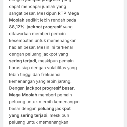
dapat mencapai jumlah yang
sangat besar. Meskipun
RTP Mega
Moolah
sedikit lebih rendah pada
88,12%
,
jackpot progresif
yang
ditawarkan memberi pemain
kesempatan untuk memenangkan
hadiah besar. Mesin ini terkenal
dengan peluang jackpot yang
sering terjadi
, meskipun pemain
harus siap dengan volatilitas yang
lebih tinggi dan frekuensi
kemenangan yang lebih jarang.
Dengan
jackpot progresif besar
,
Mega Moolah
memberi pemain
peluang untuk meraih kemenangan
besar dengan
peluang jackpot
yang sering terjadi
, meskipun
peluang untuk memenangkan