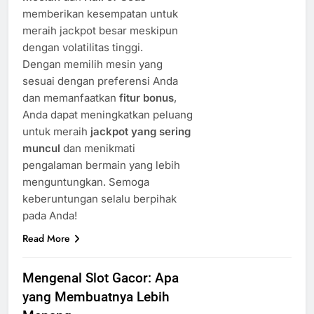
memberikan kesempatan untuk
meraih jackpot besar meskipun
dengan volatilitas tinggi.
Dengan memilih mesin yang
sesuai dengan preferensi Anda
dan memanfaatkan
fitur bonus
,
Anda dapat meningkatkan peluang
untuk meraih
jackpot yang sering
muncul
dan menikmati
pengalaman bermain yang lebih
menguntungkan. Semoga
keberuntungan selalu berpihak
pada Anda!
Read More
Mengenal Slot Gacor: Apa
yang Membuatnya Lebih