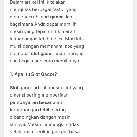
Dalam artikel ini, kita akan
mengulas berbagai faktor yang
memengaruhi
slot gacor
dan
bagaimana Anda dapat memilih
mesin yang tepat untuk meraih
kemenangan lebih besar. Mari kita
mulai dengan memahami apa yang
membuat
slot gacor
lebih menang
dan bagaimana cara memilihnya.
1.
Apa Itu Slot Gacor?
Slot gacor
adalah mesin slot yang
dikenal sering memberikan
pembayaran besar
atau
kemenangan lebih sering
dibandingkan dengan mesin
lainnya. Mesin ini mungkin tidak
selalu memberikan jackpot besar