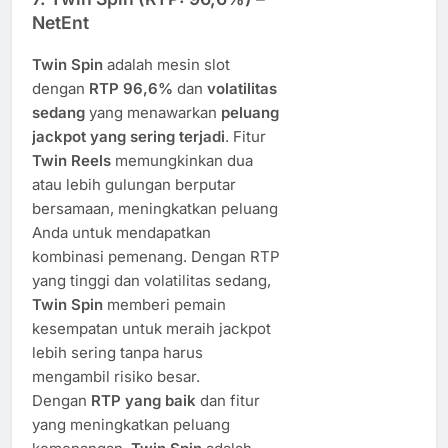
NetEnt
Twin Spin
adalah mesin slot
dengan
RTP 96,6%
dan
volatilitas
sedang
yang menawarkan
peluang
jackpot yang sering terjadi
. Fitur
Twin Reels
memungkinkan dua
atau lebih gulungan berputar
bersamaan, meningkatkan peluang
Anda untuk mendapatkan
kombinasi pemenang. Dengan RTP
yang tinggi dan volatilitas sedang,
Twin Spin
memberi pemain
kesempatan untuk meraih jackpot
lebih sering tanpa harus
mengambil risiko besar.
Dengan
RTP yang baik
dan fitur
yang meningkatkan peluang