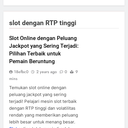
slot dengan RTP tinggi
Slot Online dengan Peluang
Jackpot yang Sering Terjadi:
Pilihan Terbaik untuk
Pemain Beruntung
18efbc0
2 years ago
0
9
mins
Temukan slot online dengan
peluang jackpot yang sering
terjadi! Pelajari mesin slot terbaik
dengan RTP tinggi dan volatilitas
rendah yang memberikan peluang
lebih besar untuk menang besar.