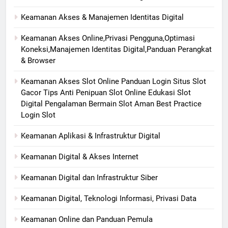
Keamanan Akses & Manajemen Identitas Digital
Keamanan Akses Online,Privasi Pengguna,Optimasi
Koneksi,Manajemen Identitas Digital,Panduan Perangkat
& Browser
Keamanan Akses Slot Online Panduan Login Situs Slot
Gacor Tips Anti Penipuan Slot Online Edukasi Slot
Digital Pengalaman Bermain Slot Aman Best Practice
Login Slot
Keamanan Aplikasi & Infrastruktur Digital
Keamanan Digital & Akses Internet
Keamanan Digital dan Infrastruktur Siber
Keamanan Digital, Teknologi Informasi, Privasi Data
Keamanan Online dan Panduan Pemula