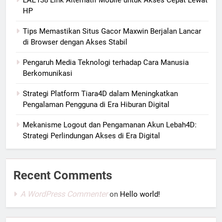
LAE138 Link Alternatif Mobile untuk Akses Cepat Lewat
HP
Tips Memastikan Situs Gacor Maxwin Berjalan Lancar
di Browser dengan Akses Stabil
Pengaruh Media Teknologi terhadap Cara Manusia
Berkomunikasi
Strategi Platform Tiara4D dalam Meningkatkan
Pengalaman Pengguna di Era Hiburan Digital
Mekanisme Logout dan Pengamanan Akun Lebah4D:
Strategi Perlindungan Akses di Era Digital
Recent Comments
A WordPress Commenter
on
Hello world!