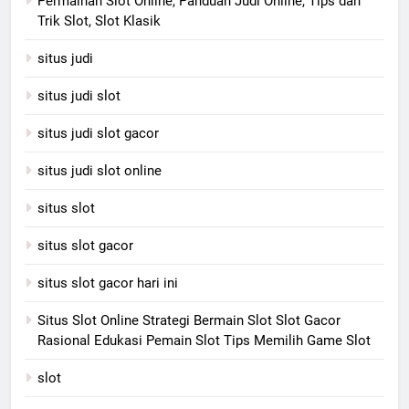
Permainan Slot Online, Panduan Judi Online, Tips dan
Trik Slot, Slot Klasik
situs judi
situs judi slot
situs judi slot gacor
situs judi slot online
situs slot
situs slot gacor
situs slot gacor hari ini
Situs Slot Online Strategi Bermain Slot Slot Gacor
Rasional Edukasi Pemain Slot Tips Memilih Game Slot
slot