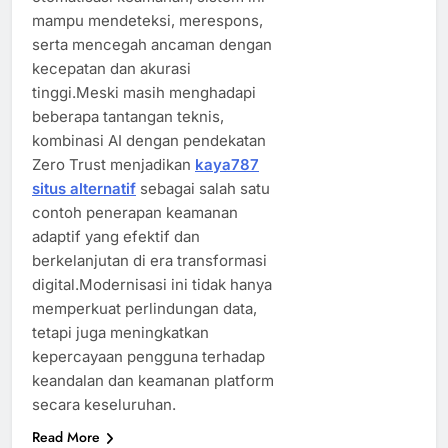
mampu mendeteksi, merespons,
serta mencegah ancaman dengan
kecepatan dan akurasi
tinggi.Meski masih menghadapi
beberapa tantangan teknis,
kombinasi AI dengan pendekatan
Zero Trust menjadikan
kaya787
situs alternatif
sebagai salah satu
contoh penerapan keamanan
adaptif yang efektif dan
berkelanjutan di era transformasi
digital.Modernisasi ini tidak hanya
memperkuat perlindungan data,
tetapi juga meningkatkan
kepercayaan pengguna terhadap
keandalan dan keamanan platform
secara keseluruhan.
Read More