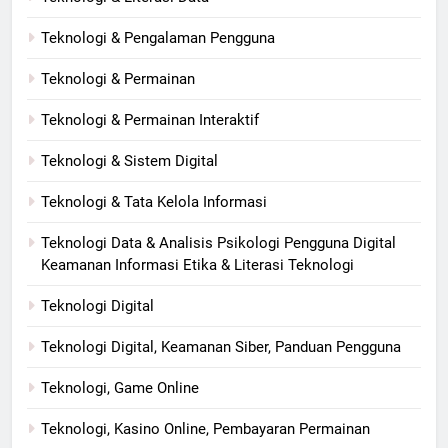
Teknologi & Pengalaman Pengguna
Teknologi & Permainan
Teknologi & Permainan Interaktif
Teknologi & Sistem Digital
Teknologi & Tata Kelola Informasi
Teknologi Data & Analisis Psikologi Pengguna Digital
Keamanan Informasi Etika & Literasi Teknologi
Teknologi Digital
Teknologi Digital, Keamanan Siber, Panduan Pengguna
Teknologi, Game Online
Teknologi, Kasino Online, Pembayaran Permainan