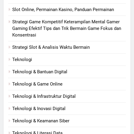
Slot Online, Permainan Kasino, Panduan Permainan
Strategi Game Kompetitif Keterampilan Mental Gamer
Gaming Efektif Tips dan Trik Bermain Game Fokus dan
Konsentrasi
Strategi Slot & Analisis Waktu Bermain
Teknologi
Teknologi & Bantuan Digital
Teknologi & Game Online
Teknologi & Infrastruktur Digital
Teknologi & Inovasi Digital
Teknologi & Keamanan Siber
Teknologi & Literasi Data