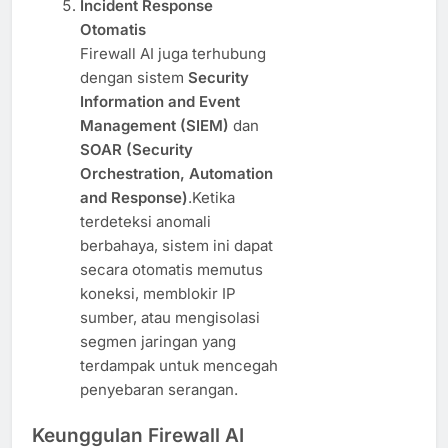
Incident Response
Otomatis
Firewall AI juga terhubung
dengan sistem
Security
Information and Event
Management (SIEM)
dan
SOAR (Security
Orchestration, Automation
and Response)
.Ketika
terdeteksi anomali
berbahaya, sistem ini dapat
secara otomatis memutus
koneksi, memblokir IP
sumber, atau mengisolasi
segmen jaringan yang
terdampak untuk mencegah
penyebaran serangan.
Keunggulan Firewall AI