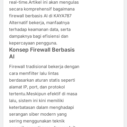
real-time.Artikel ini akan mengulas
secara komprehensif bagaimana
firewall berbasis AI di KAYA787
Alternatif bekerja, manfaatnya
terhadap keamanan data, serta
dampaknya bagi efisiensi dan
kepercayaan pengguna.
Konsep Firewall Berbasis
AI
Firewall tradisional bekerja dengan
cara memfilter lalu lintas
berdasarkan aturan statis seperti
alamat IP, port, dan protokol
tertentu.Meskipun efektif di masa
lalu, sistem ini kini memiliki
keterbatasan dalam menghadapi
serangan siber modern yang
sering menggunakan teknik