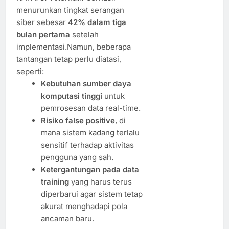
menurunkan tingkat serangan
siber sebesar
42% dalam tiga
bulan pertama
setelah
implementasi.Namun, beberapa
tantangan tetap perlu diatasi,
seperti:
Kebutuhan sumber daya
komputasi tinggi
untuk
pemrosesan data real-time.
Risiko false positive
, di
mana sistem kadang terlalu
sensitif terhadap aktivitas
pengguna yang sah.
Ketergantungan pada data
training
yang harus terus
diperbarui agar sistem tetap
akurat menghadapi pola
ancaman baru.