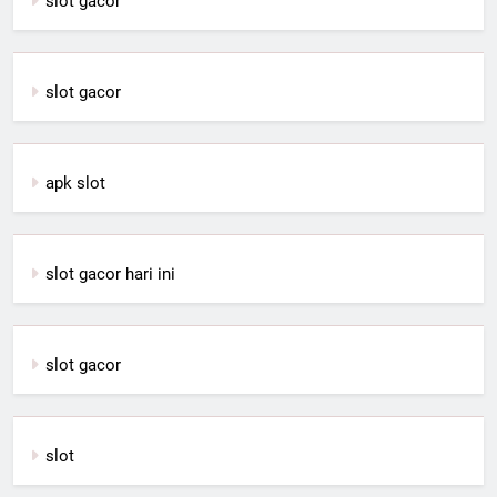
slot gacor
slot gacor
apk slot
slot gacor hari ini
slot gacor
slot