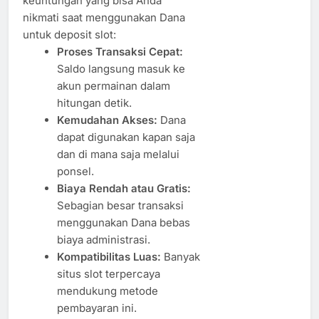
keuntungan yang bisa Anda
nikmati saat menggunakan Dana
untuk deposit slot:
Proses Transaksi Cepat:
Saldo langsung masuk ke
akun permainan dalam
hitungan detik.
Kemudahan Akses:
Dana
dapat digunakan kapan saja
dan di mana saja melalui
ponsel.
Biaya Rendah atau Gratis:
Sebagian besar transaksi
menggunakan Dana bebas
biaya administrasi.
Kompatibilitas Luas:
Banyak
situs slot terpercaya
mendukung metode
pembayaran ini.