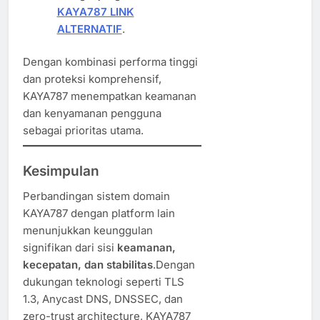
KAYA787 LINK
ALTERNATIF
.
Dengan kombinasi performa tinggi
dan proteksi komprehensif,
KAYA787 menempatkan keamanan
dan kenyamanan pengguna
sebagai prioritas utama.
Kesimpulan
Perbandingan sistem domain
KAYA787 dengan platform lain
menunjukkan keunggulan
signifikan dari sisi
keamanan,
kecepatan, dan stabilitas
.Dengan
dukungan teknologi seperti TLS
1.3, Anycast DNS, DNSSEC, dan
zero-trust architecture, KAYA787