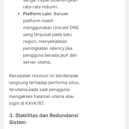
rata-rata industri.
Platform Lain:
Banyak
platform masih
menggunakan Unicast DNS
yang terpusat pada satu
region, menyebabkan
peningkatan
latency
jika
pengguna berada jauh dari
server utama.
Kecepatan resolusi ini berdampak
langsung terhadap performa situs,
terutama pada saat pengguna
mengakses halaman utama atau
login di KAYA787.
3.
Stabilitas dan Redundansi
Sistem