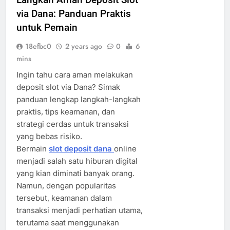
via Dana: Panduan Praktis
untuk Pemain
18efbc0
2 years ago
0
6
mins
Ingin tahu cara aman melakukan
deposit slot via Dana? Simak
panduan lengkap langkah-langkah
praktis, tips keamanan, dan
strategi cerdas untuk transaksi
yang bebas risiko.
Bermain
slot deposit dana
online
menjadi salah satu hiburan digital
yang kian diminati banyak orang.
Namun, dengan popularitas
tersebut, keamanan dalam
transaksi menjadi perhatian utama,
terutama saat menggunakan