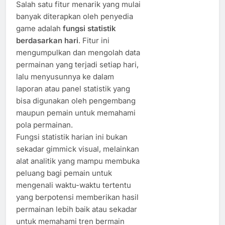
Salah satu fitur menarik yang mulai
banyak diterapkan oleh penyedia
game adalah
fungsi statistik
berdasarkan hari
. Fitur ini
mengumpulkan dan mengolah data
permainan yang terjadi setiap hari,
lalu menyusunnya ke dalam
laporan atau panel statistik yang
bisa digunakan oleh pengembang
maupun pemain untuk memahami
pola permainan.
Fungsi statistik harian ini bukan
sekadar gimmick visual, melainkan
alat analitik yang mampu membuka
peluang bagi pemain untuk
mengenali waktu-waktu tertentu
yang berpotensi memberikan hasil
permainan lebih baik atau sekadar
untuk memahami tren bermain