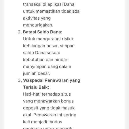
transaksi di aplikasi Dana
untuk memastikan tidak ada
aktivitas yang
mencurigakan.
Batasi Saldo Dana:
Untuk mengurangi risiko
kehilangan besar, simpan
saldo Dana sesuai
kebutuhan dan hindari
menyimpan uang dalam
jumlah besar.
Waspadai Penawaran yang
Terlalu Baik:
Hati-hati terhadap situs
yang menawarkan bonus
deposit yang tidak masuk
akal. Penawaran ini sering
kali menjadi modus
penipuan untuk menarik