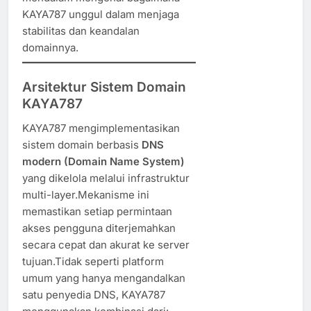
KAYA787 unggul dalam menjaga
stabilitas dan keandalan
domainnya.
Arsitektur Sistem Domain
KAYA787
KAYA787 mengimplementasikan
sistem domain berbasis
DNS
modern (Domain Name System)
yang dikelola melalui infrastruktur
multi-layer.Mekanisme ini
memastikan setiap permintaan
akses pengguna diterjemahkan
secara cepat dan akurat ke server
tujuan.Tidak seperti platform
umum yang hanya mengandalkan
satu penyedia DNS, KAYA787