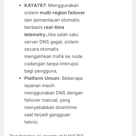
KAYA787:
Menggunakan
sistem
multi-region failover
dan pemantauan otomatis
berbasis
real-time
telemetry
.Jika salah satu
server DNS gagal, sistem
secara otomatis
mengalihkan trafik ke node
cadangan tanpa interupsi
bagi pengguna.
Platform Umum:
Beberapa
layanan masih
menggunakan DNS dengan
failover manual, yang
menyebabkan downtime
saat terjadi gangguan
teknis.