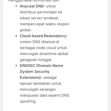
menggunakan kombinasi dari:
Anycast DNS:
untuk
distribusi permintaan ke
lokasi server terdekat,
mempercepat waktu respon
global.
Cloud-based Redundancy:
sistem DNS dikelola di
berbagai node cloud untuk
mencegah downtime akibat
gangguan tunggal.
DNSSEC (Domain Name
System Security
Extensions):
sebagai
lapisan tambahan untuk
mencegah serangan
manipulasi data seperti DNS
spoofing.