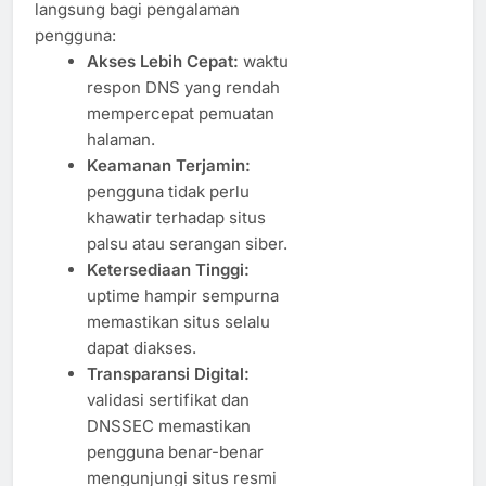
langsung bagi pengalaman
pengguna:
Akses Lebih Cepat:
waktu
respon DNS yang rendah
mempercepat pemuatan
halaman.
Keamanan Terjamin:
pengguna tidak perlu
khawatir terhadap situs
palsu atau serangan siber.
Ketersediaan Tinggi:
uptime hampir sempurna
memastikan situs selalu
dapat diakses.
Transparansi Digital:
validasi sertifikat dan
DNSSEC memastikan
pengguna benar-benar
mengunjungi situs resmi