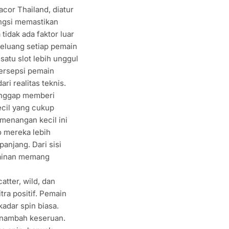
cor Thailand, diatur
ngsi memastikan
tidak ada faktor luar
peluang setiap pemain
satu slot lebih unggul
persepsi pemain
ri realitas teknis.
ianggap memberi
ecil yang cukup
emenangan kecil ini
o mereka lebih
anjang. Dari sisi
mainan memang
atter, wild, dan
ra positif. Pemain
adar spin biasa.
enambah keseruan.