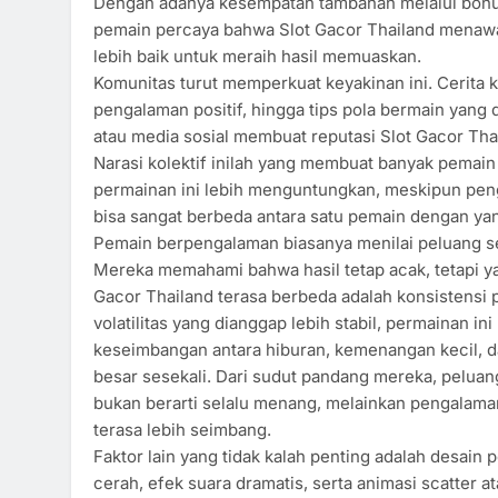
Dengan adanya kesempatan tambahan melalui bonu
pemain percaya bahwa Slot Gacor Thailand menaw
lebih baik untuk meraih hasil memuaskan.
Komunitas turut memperkuat keyakinan ini. Cerita
pengalaman positif, hingga tips pola bermain yang 
atau media sosial membuat reputasi Slot Gacor Tha
Narasi kolektif inilah yang membuat banyak pemai
permainan ini lebih menguntungkan, meskipun pe
bisa sangat berbeda antara satu pemain dengan yan
Pemain berpengalaman biasanya menilai peluang sec
Mereka memahami bahwa hasil tetap acak, tetapi 
Gacor Thailand terasa berbeda adalah konsistensi
volatilitas yang dianggap lebih stabil, permainan i
keseimbangan antara hiburan, kemenangan kecil, d
besar sesekali. Dari sudut pandang mereka, peluang
bukan berarti selalu menang, melainkan pengalam
terasa lebih seimbang.
Faktor lain yang tidak kalah penting adalah desain 
cerah, efek suara dramatis, serta animasi scatter a