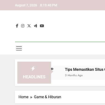
Skip
August 7, 2026
8:19:41 PM
to
content
Hin
Hindi 2 Ne
ses Cepat Lewat HP
Tips Memastikan Situs Gacor Maxwin
3 Months Ago
HEADLINES
Home
Game & Hiburan