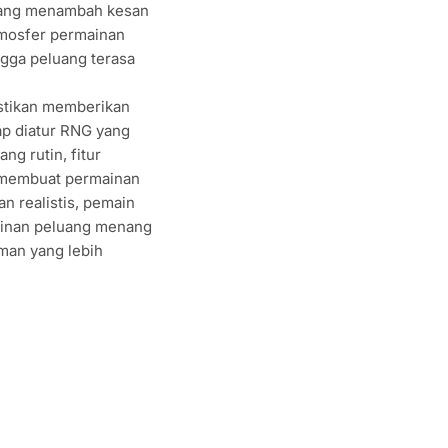
 yang menambah kesan
atmosfer permainan
gga peluang terasa
astikan memberikan
tap diatur RNG yang
g rutin, fitur
s membuat permainan
 realistis, pemain
aminan peluang menang
aman yang lebih