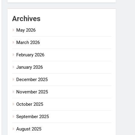
Archives
May 2026
March 2026
February 2026
January 2026
December 2025
November 2025
October 2025
September 2025
August 2025