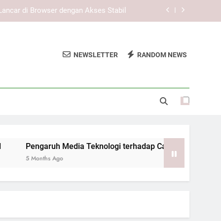
Lancar di Browser dengan Akses Stabil
terhadap Cara Manusia Berkomunikasi
laman Pengguna di Era Hiburan Digital
NEWSLETTER
RANDOM NEWS
tif Mobile untuk Akses Cepat Lewat HP
 Dalam Berbagai Topik, Mulai Dari Politik Hingga Hiburan.
Lancar di Browser dengan Akses Stabil
terhadap Cara Manusia Berkomunikasi
laman Pengguna di Era Hiburan Digital
aruh Media Teknologi terhadap Cara Manusia Berkomunikasi
hs Ago