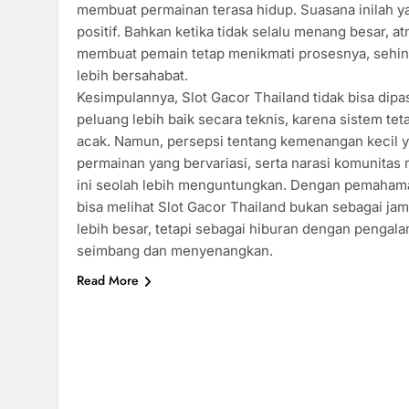
membuat permainan terasa hidup. Suasana inilah
positif. Bahkan ketika tidak selalu menang besar, 
membuat pemain tetap menikmati prosesnya, sehin
lebih bersahabat.
Kesimpulannya, Slot Gacor Thailand tidak bisa dip
peluang lebih baik secara teknis, karena sistem te
acak. Namun, persepsi tentang kemenangan kecil yan
permainan yang bervariasi, serta narasi komunita
ini seolah lebih menguntungkan. Dengan pemahaman
bisa melihat Slot Gacor Thailand bukan sebagai j
lebih besar, tetapi sebagai hiburan dengan pengal
seimbang dan menyenangkan.
Read More