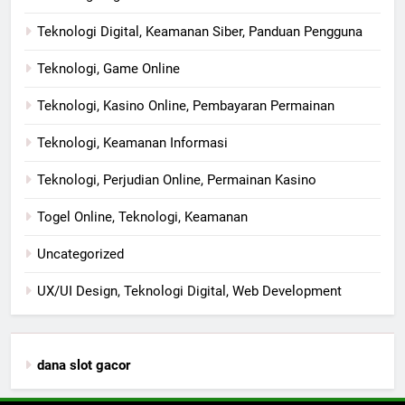
Teknologi Digital, Keamanan Siber, Panduan Pengguna
Teknologi, Game Online
Teknologi, Kasino Online, Pembayaran Permainan
Teknologi, Keamanan Informasi
Teknologi, Perjudian Online, Permainan Kasino
Togel Online, Teknologi, Keamanan
Uncategorized
UX/UI Design, Teknologi Digital, Web Development
dana slot gacor