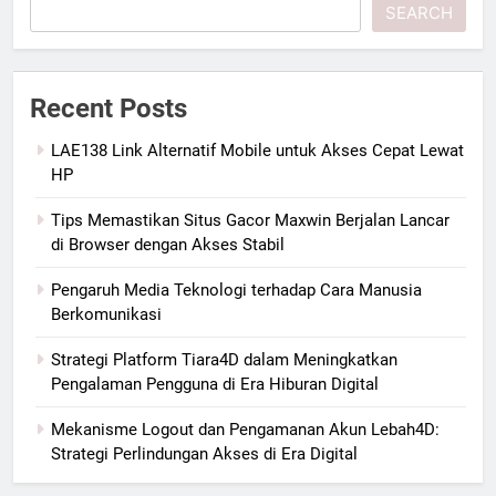
SEARCH
Recent Posts
LAE138 Link Alternatif Mobile untuk Akses Cepat Lewat
HP
Tips Memastikan Situs Gacor Maxwin Berjalan Lancar
di Browser dengan Akses Stabil
Pengaruh Media Teknologi terhadap Cara Manusia
Berkomunikasi
Strategi Platform Tiara4D dalam Meningkatkan
Pengalaman Pengguna di Era Hiburan Digital
Mekanisme Logout dan Pengamanan Akun Lebah4D:
Strategi Perlindungan Akses di Era Digital