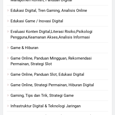
Manajemen Konten, Panduan Digital
Edukasi Digital, Tren Gaming, Analisis Online
Edukasi Game / Inovasi Digital
Evaluasi Konten Digital,Literasi Risiko,Psikologi
Pengguna,Keamanan Akses,Analisis Informasi
Game & Hiburan
Game Online, Panduan Mingguan, Rekomendasi
Permainan, Strategi Slot
Game Online, Panduan Slot, Edukasi Digital
Game Online, Strategi Permainan, Hiburan Digital
Gaming, Tips dan Trik, Strategi Game
Infrastruktur Digital & Teknologi Jaringan