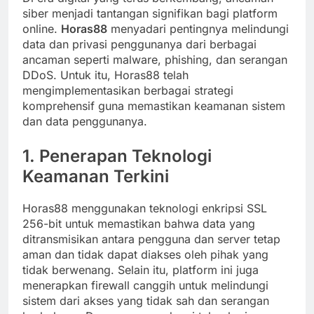
siber menjadi tantangan signifikan bagi platform
online.
Horas88
menyadari pentingnya melindungi
data dan privasi penggunanya dari berbagai
ancaman seperti malware, phishing, dan serangan
DDoS. Untuk itu, Horas88 telah
mengimplementasikan berbagai strategi
komprehensif guna memastikan keamanan sistem
dan data penggunanya.
1. Penerapan Teknologi
Keamanan Terkini
Horas88 menggunakan teknologi enkripsi SSL
256-bit untuk memastikan bahwa data yang
ditransmisikan antara pengguna dan server tetap
aman dan tidak dapat diakses oleh pihak yang
tidak berwenang. Selain itu, platform ini juga
menerapkan firewall canggih untuk melindungi
sistem dari akses yang tidak sah dan serangan