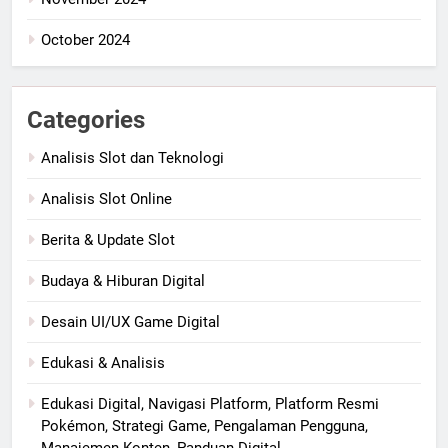
October 2024
Categories
Analisis Slot dan Teknologi
Analisis Slot Online
Berita & Update Slot
Budaya & Hiburan Digital
Desain UI/UX Game Digital
Edukasi & Analisis
Edukasi Digital, Navigasi Platform, Platform Resmi
Pokémon, Strategi Game, Pengalaman Pengguna,