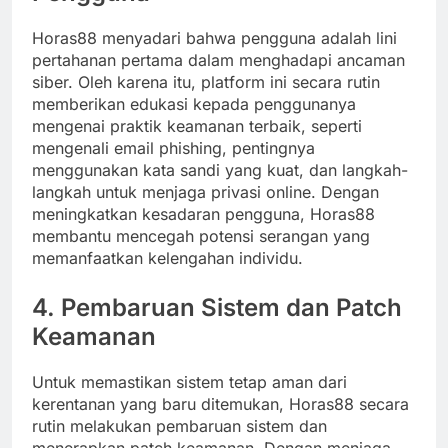
Horas88 menyadari bahwa pengguna adalah lini
pertahanan pertama dalam menghadapi ancaman
siber. Oleh karena itu, platform ini secara rutin
memberikan edukasi kepada penggunanya
mengenai praktik keamanan terbaik, seperti
mengenali email phishing, pentingnya
menggunakan kata sandi yang kuat, dan langkah-
langkah untuk menjaga privasi online. Dengan
meningkatkan kesadaran pengguna, Horas88
membantu mencegah potensi serangan yang
memanfaatkan kelengahan individu.
4. Pembaruan Sistem dan Patch
Keamanan
Untuk memastikan sistem tetap aman dari
kerentanan yang baru ditemukan, Horas88 secara
rutin melakukan pembaruan sistem dan
menerapkan patch keamanan. Dengan menjaga