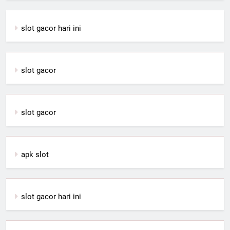
slot gacor hari ini
slot gacor
slot gacor
apk slot
slot gacor hari ini