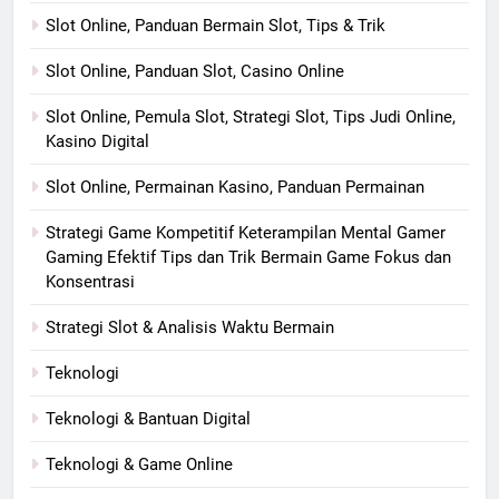
Slot Online, Panduan Bermain Slot, Tips & Trik
Slot Online, Panduan Slot, Casino Online
Slot Online, Pemula Slot, Strategi Slot, Tips Judi Online,
Kasino Digital
Slot Online, Permainan Kasino, Panduan Permainan
Strategi Game Kompetitif Keterampilan Mental Gamer
Gaming Efektif Tips dan Trik Bermain Game Fokus dan
Konsentrasi
Strategi Slot & Analisis Waktu Bermain
Teknologi
Teknologi & Bantuan Digital
Teknologi & Game Online