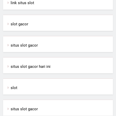
link situs slot
slot gacor
situs slot gacor
situs slot gacor hari ini
slot
situs slot gacor