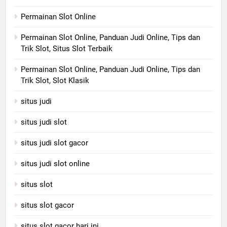
Permainan Slot Online
Permainan Slot Online, Panduan Judi Online, Tips dan
Trik Slot, Situs Slot Terbaik
Permainan Slot Online, Panduan Judi Online, Tips dan
Trik Slot, Slot Klasik
situs judi
situs judi slot
situs judi slot gacor
situs judi slot online
situs slot
situs slot gacor
situs slot gacor hari ini