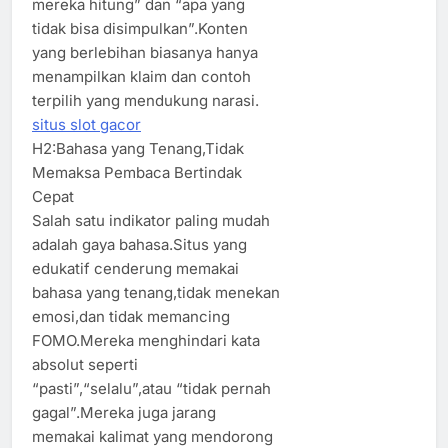
mereka hitung” dan “apa yang
tidak bisa disimpulkan”.Konten
yang berlebihan biasanya hanya
menampilkan klaim dan contoh
terpilih yang mendukung narasi.
situs slot gacor
H2:Bahasa yang Tenang,Tidak
Memaksa Pembaca Bertindak
Cepat
Salah satu indikator paling mudah
adalah gaya bahasa.Situs yang
edukatif cenderung memakai
bahasa yang tenang,tidak menekan
emosi,dan tidak memancing
FOMO.Mereka menghindari kata
absolut seperti
“pasti”,“selalu”,atau “tidak pernah
gagal”.Mereka juga jarang
memakai kalimat yang mendorong