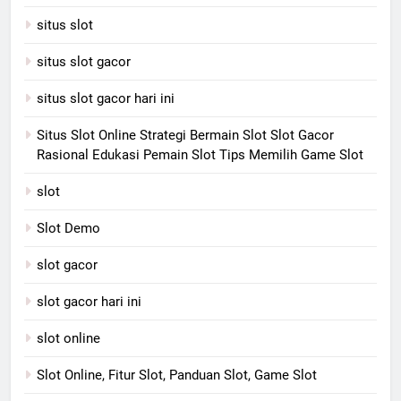
situs slot
situs slot gacor
situs slot gacor hari ini
Situs Slot Online Strategi Bermain Slot Slot Gacor
Rasional Edukasi Pemain Slot Tips Memilih Game Slot
slot
Slot Demo
slot gacor
slot gacor hari ini
slot online
Slot Online, Fitur Slot, Panduan Slot, Game Slot