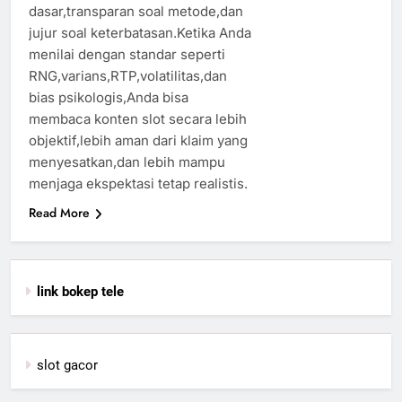
dasar,transparan soal metode,dan
jujur soal keterbatasan.Ketika Anda
menilai dengan standar seperti
RNG,varians,RTP,volatilitas,dan
bias psikologis,Anda bisa
membaca konten slot secara lebih
objektif,lebih aman dari klaim yang
menyesatkan,dan lebih mampu
menjaga ekspektasi tetap realistis.
Read More
link bokep tele
slot gacor