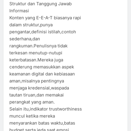
Struktur dan Tanggung Jawab
Informasi
Konten yang E-E-A-T biasanya rapi
dalam struktur,punya
pengantar,definisi istilah,contoh
sederhana,dan
rangkuman.Penulisnya tidak
terkesan menutup-nutupi
keterbatasan.Mereka juga
cenderung memasukkan aspek
keamanan digital dan kebiasaan
aman,misalnya pentingnya
menjaga kredensial,waspada
tautan tiruan,dan memakai
perangkat yang aman.
Selain itu,indikator trustworthiness
muncul ketika mereka
menyarankan batas waktu,batas
budget,serta jeda saat emosi