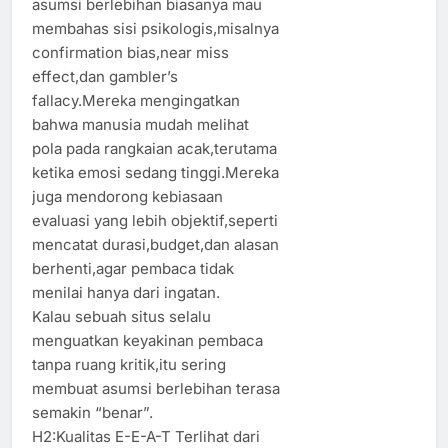
asumsi berlebihan biasanya mau
membahas sisi psikologis,misalnya
confirmation bias,near miss
effect,dan gambler’s
fallacy.Mereka mengingatkan
bahwa manusia mudah melihat
pola pada rangkaian acak,terutama
ketika emosi sedang tinggi.Mereka
juga mendorong kebiasaan
evaluasi yang lebih objektif,seperti
mencatat durasi,budget,dan alasan
berhenti,agar pembaca tidak
menilai hanya dari ingatan.
Kalau sebuah situs selalu
menguatkan keyakinan pembaca
tanpa ruang kritik,itu sering
membuat asumsi berlebihan terasa
semakin “benar”.
H2:Kualitas E-E-A-T Terlihat dari