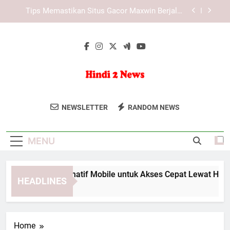
Skip
Pengaruh Media Teknologi terhadap Cara
to
Manusia Berkomunikasi
content
Strategi Platform Tiara4D dalam Meningkatkan
Pengalaman Pengguna di Era Hiburan Digital
LAE138 Link Alternatif Mobile untuk Akses Cepat
Lewat HP
Tips Memastikan Situs Gacor Maxwin Berjalan
Lancar di Browser dengan Akses Stabil
Hindi 2 News
Hindi 2 News Menyediakan Berita
Pengaruh Media Teknologi terhadap Cara
NEWSLETTER
RANDOM NEWS
Manusia Berkomunikasi
Terbaru Dan Informasi Terkini Dari India
Strategi Platform Tiara4D dalam Meningkatkan
Dalam Berbagai Topik, Mulai Dari Politik
Pengalaman Pengguna di Era Hiburan Digital
MENU
Hingga Hiburan.
AE138 Link Alternatif Mobile untuk Akses Cepat Lewat HP
HEADLINES
 Months Ago
Home