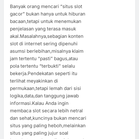
Banyak orang mencari “situs slot
gacor” bukan hanya untuk hiburan
bacaan,tetapi untuk menemukan
penjelasan yang terasa masuk
akal.Masalahnya,sebagian konten
slot di internet sering dipenuhi
asumsi berlebihan,misalnya klaim
jam tertentu “pasti” bagus,atau
pola tertentu “terbukti” selalu
bekerja.Pendekatan seperti itu
terlihat meyakinkan di
permukaan,tetapi lemah dari sisi
logika,data,dan tanggung jawab
informasi.Kalau Anda ingin
membaca slot secara lebih netral
dan sehat,kuncinya bukan mencari
situs yang paling heboh,melainkan
situs yang paling jujur soal