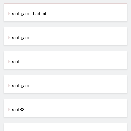
slot gacor hari ini
slot gacor
slot
slot gacor
slot88