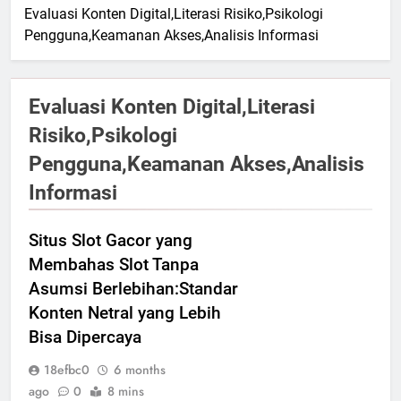
Evaluasi Konten Digital,Literasi Risiko,Psikologi
Pengguna,Keamanan Akses,Analisis Informasi
Evaluasi Konten Digital,Literasi
Risiko,Psikologi
Pengguna,Keamanan Akses,Analisis
Informasi
Situs Slot Gacor yang
Membahas Slot Tanpa
Asumsi Berlebihan:Standar
Konten Netral yang Lebih
Bisa Dipercaya
18efbc0
6 months
ago
0
8 mins