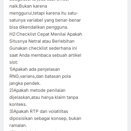
naik.Bukan karena
menggurui,tetapi karena itu satu-
satunya variabel yang benar-benar
bisa dikendalikan pengguna.
H2:Checklist Cepat Menilai Apakah
Situsnya Netral atau Berlebihan
Gunakan checklist sederhana ini
saat Anda membaca sebuah artikel
slot:
1)Apakah ada penjelasan
RNG,varians,dan batasan pola
jangka pendek.
2)Apakah metode penilaian
dijelaskan,atau hanya klaim tanpa
konteks.
3)Apakah RTP dan volatilitas
diposisikan sebagai konsep, bukan
ramalan.