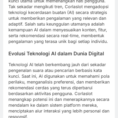
kunci utama untuk memenangkan hati pengguna.
Tak sekadar mengikuti tren, Corlaslot mengadopsi
teknologi kecerdasan buatan (AI) secara strategis
untuk memberikan pengalaman yang relevan dan
adaptif. Salah satu keunggulan utamanya adalah
kemampuan AI dalam menyesuaikan konten, fitur,
serta rekomendasi secara real-time, membentuk
pengalaman yang terasa unik bagi setiap individu.
Evolusi Teknologi AI dalam Dunia Digital
Teknologi AI telah berkembang jauh dari sekadar
pengenalan suara atau pencarian berbasis kata
kunci. Saat ini, AI digunakan untuk memahami pola
perilaku, menganalisis preferensi, dan memberikan
rekomendasi cerdas yang terus diperbarui
berdasarkan aktivitas pengguna. Corlaslot
menangkap potensi ini dan menerapkannya secara
mendalam ke dalam sistem platform mereka,
menciptakan alur interaksi yang lebih personal dan
responsif.