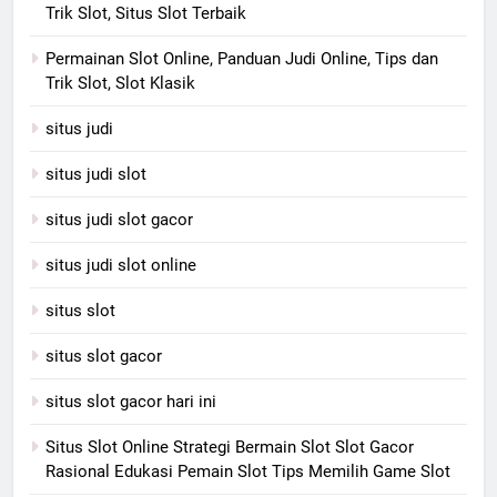
Trik Slot, Situs Slot Terbaik
Permainan Slot Online, Panduan Judi Online, Tips dan
Trik Slot, Slot Klasik
situs judi
situs judi slot
situs judi slot gacor
situs judi slot online
situs slot
situs slot gacor
situs slot gacor hari ini
Situs Slot Online Strategi Bermain Slot Slot Gacor
Rasional Edukasi Pemain Slot Tips Memilih Game Slot