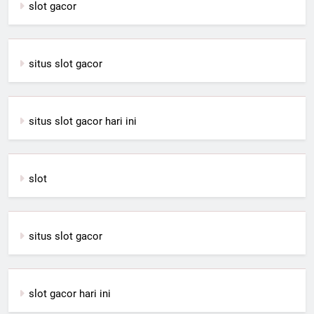
slot gacor
situs slot gacor
situs slot gacor hari ini
slot
situs slot gacor
slot gacor hari ini