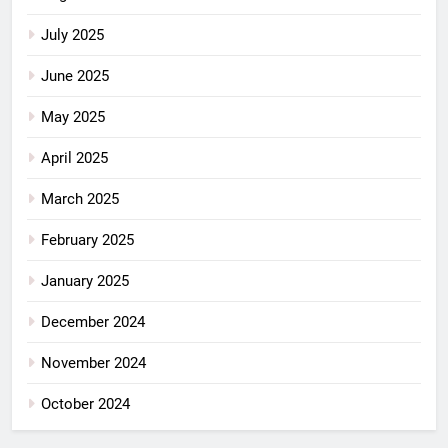
July 2025
June 2025
May 2025
April 2025
March 2025
February 2025
January 2025
December 2024
November 2024
October 2024