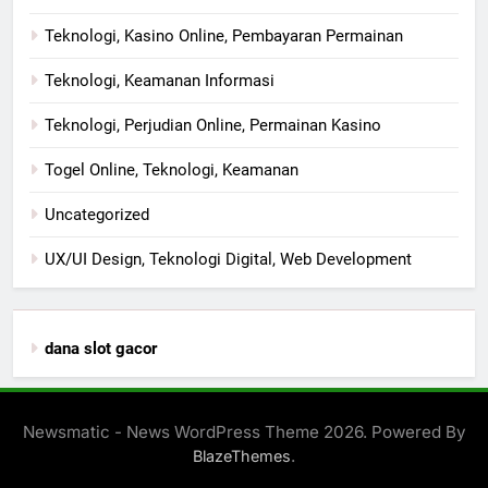
Teknologi, Kasino Online, Pembayaran Permainan
Teknologi, Keamanan Informasi
Teknologi, Perjudian Online, Permainan Kasino
Togel Online, Teknologi, Keamanan
Uncategorized
UX/UI Design, Teknologi Digital, Web Development
dana slot gacor
Newsmatic - News WordPress Theme 2026. Powered By
.
BlazeThemes