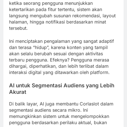
ketika seorang pengguna menunjukkan
ketertarikan pada fitur tertentu, sistem akan
langsung mengubah susunan rekomendasi, layout
halaman, hingga notifikasi berdasarkan minat
tersebut.
Ini menciptakan pengalaman yang sangat adaptif
dan terasa “hidup”, karena konten yang tampil
akan selalu berubah sesuai dengan aktivitas
terbaru pengguna. Efeknya? Pengguna merasa
dihargai, diperhatikan, dan lebih terlibat dalam
interaksi digital yang ditawarkan oleh platform.
AI untuk Segmentasi Audiens yang Lebih
Akurat
Di balik layar, AI juga membantu Corlaslot dalam
segmentasi audiens secara mikro. Ini
memungkinkan sistem untuk mengelompokkan
pengguna berdasarkan perilaku aktual, bukan