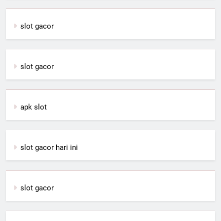
slot gacor
slot gacor
apk slot
slot gacor hari ini
slot gacor