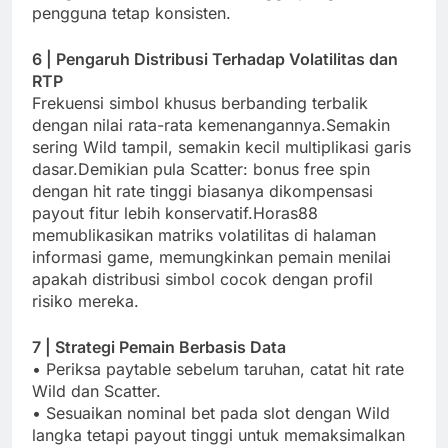
pengguna tetap konsisten.
6 | Pengaruh Distribusi Terhadap Volatilitas dan
RTP
Frekuensi simbol khusus berbanding terbalik
dengan nilai rata-rata kemenangannya.Semakin
sering Wild tampil, semakin kecil multiplikasi garis
dasar.Demikian pula Scatter: bonus free spin
dengan hit rate tinggi biasanya dikompensasi
payout fitur lebih konservatif.Horas88
memublikasikan matriks volatilitas di halaman
informasi game, memungkinkan pemain menilai
apakah distribusi simbol cocok dengan profil
risiko mereka.
7 | Strategi Pemain Berbasis Data
• Periksa paytable sebelum taruhan, catat hit rate
Wild dan Scatter.
• Sesuaikan nominal bet pada slot dengan Wild
langka tetapi payout tinggi untuk memaksimalkan