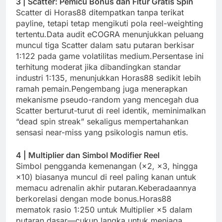
3 | Scatter: Pemicu Bonus dan Fitur Gratis Spin
Scatter di Horas88 ditempatkan tanpa terikat
payline, tetapi tetap mengikuti pola reel-weighting
tertentu.Data audit eCOGRA menunjukkan peluang
muncul tiga Scatter dalam satu putaran berkisar
1:122 pada game volatilitas medium.Persentase ini
terhitung moderat jika dibandingkan standar
industri 1:135, menunjukkan Horas88 sedikit lebih
ramah pemain.Pengembang juga menerapkan
mekanisme pseudo-random yang mencegah dua
Scatter berturut-turut di reel identik, meminimalkan
“dead spin streak” sekaligus mempertahankan
sensasi near-miss yang psikologis namun etis.
4 | Multiplier dan Simbol Modifier Reel
Simbol pengganda kemenangan (×2, ×3, hingga
×10) biasanya muncul di reel paling kanan untuk
memacu adrenalin akhir putaran.Keberadaannya
berkorelasi dengan mode bonus.Horas88
mematok rasio 1:250 untuk Multiplier ×5 dalam
putaran dasar—cukup langka untuk menjaga