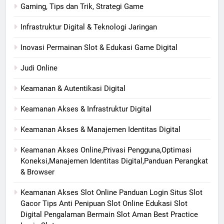
Gaming, Tips dan Trik, Strategi Game
Infrastruktur Digital & Teknologi Jaringan
Inovasi Permainan Slot & Edukasi Game Digital
Judi Online
Keamanan & Autentikasi Digital
Keamanan Akses & Infrastruktur Digital
Keamanan Akses & Manajemen Identitas Digital
Keamanan Akses Online,Privasi Pengguna,Optimasi
Koneksi,Manajemen Identitas Digital,Panduan Perangkat
& Browser
Keamanan Akses Slot Online Panduan Login Situs Slot
Gacor Tips Anti Penipuan Slot Online Edukasi Slot
Digital Pengalaman Bermain Slot Aman Best Practice