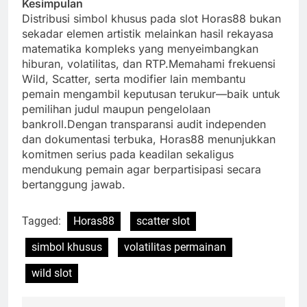
Kesimpulan
Distribusi simbol khusus pada slot Horas88 bukan
sekadar elemen artistik melainkan hasil rekayasa
matematika kompleks yang menyeimbangkan
hiburan, volatilitas, dan RTP.Memahami frekuensi
Wild, Scatter, serta modifier lain membantu
pemain mengambil keputusan terukur—baik untuk
pemilihan judul maupun pengelolaan
bankroll.Dengan transparansi audit independen
dan dokumentasi terbuka, Horas88 menunjukkan
komitmen serius pada keadilan sekaligus
mendukung pemain agar berpartisipasi secara
bertanggung jawab.
Tagged:
Horas88
scatter slot
simbol khusus
volatilitas permainan
wild slot