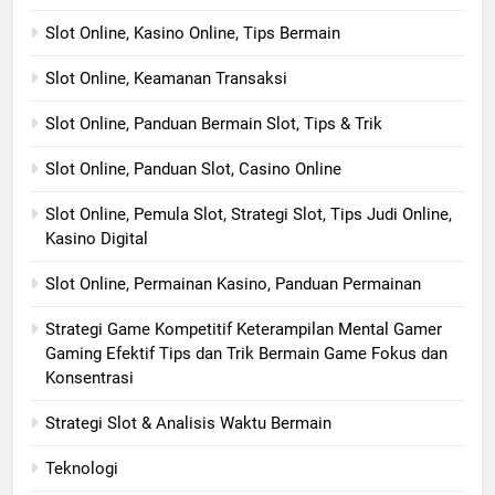
Slot Online, Kasino Online, Tips Bermain
Slot Online, Keamanan Transaksi
Slot Online, Panduan Bermain Slot, Tips & Trik
Slot Online, Panduan Slot, Casino Online
Slot Online, Pemula Slot, Strategi Slot, Tips Judi Online,
Kasino Digital
Slot Online, Permainan Kasino, Panduan Permainan
Strategi Game Kompetitif Keterampilan Mental Gamer
Gaming Efektif Tips dan Trik Bermain Game Fokus dan
Konsentrasi
Strategi Slot & Analisis Waktu Bermain
Teknologi