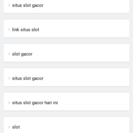
situs slot gacor
link situs slot
slot gacor
situs slot gacor
situs slot gacor hari ini
slot