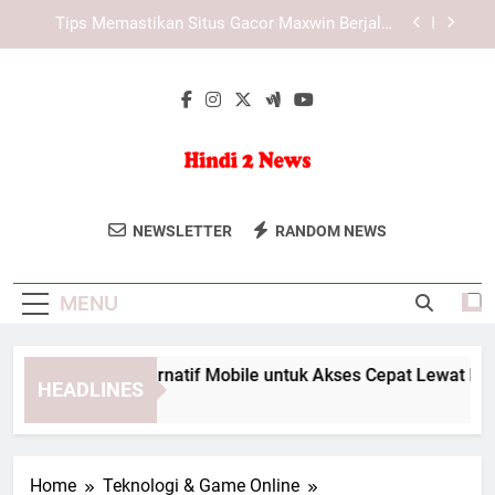
Lancar di Browser dengan Akses Stabil
Skip
Pengaruh Media Teknologi terhadap Cara
to
Manusia Berkomunikasi
content
Strategi Platform Tiara4D dalam Meningkatkan
Pengalaman Pengguna di Era Hiburan Digital
LAE138 Link Alternatif Mobile untuk Akses Cepat
Lewat HP
Tips Memastikan Situs Gacor Maxwin Berjalan
Lancar di Browser dengan Akses Stabil
Hindi 2 News
Hindi 2 News Menyediakan Berita
Pengaruh Media Teknologi terhadap Cara
NEWSLETTER
RANDOM NEWS
Manusia Berkomunikasi
Terbaru Dan Informasi Terkini Dari India
Dalam Berbagai Topik, Mulai Dari Politik
Strategi Platform Tiara4D dalam Meningkatkan
Pengalaman Pengguna di Era Hiburan Digital
MENU
Hingga Hiburan.
LAE138 Link Alternatif Mobile untuk Akses Cepat Lewat HP
HEADLINES
3 Months Ago
Home
Teknologi & Game Online