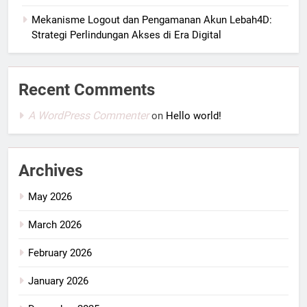
Mekanisme Logout dan Pengamanan Akun Lebah4D:
Strategi Perlindungan Akses di Era Digital
Recent Comments
A WordPress Commenter
on
Hello world!
Archives
May 2026
March 2026
February 2026
January 2026