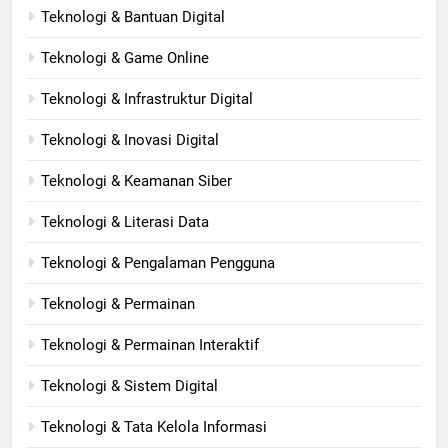
Teknologi & Bantuan Digital
Teknologi & Game Online
Teknologi & Infrastruktur Digital
Teknologi & Inovasi Digital
Teknologi & Keamanan Siber
Teknologi & Literasi Data
Teknologi & Pengalaman Pengguna
Teknologi & Permainan
Teknologi & Permainan Interaktif
Teknologi & Sistem Digital
Teknologi & Tata Kelola Informasi