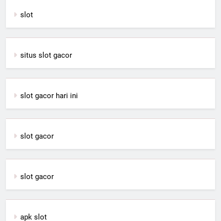
slot
situs slot gacor
slot gacor hari ini
slot gacor
slot gacor
apk slot