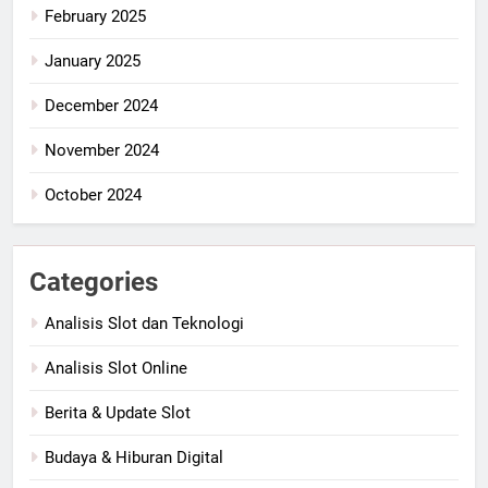
February 2025
January 2025
December 2024
November 2024
October 2024
Categories
Analisis Slot dan Teknologi
Analisis Slot Online
Berita & Update Slot
Budaya & Hiburan Digital