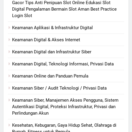
Gacor Tips Anti Penipuan Slot Online Edukasi Slot
Digital Pengalaman Bermain Slot Aman Best Practice
Login Slot
Keamanan Aplikasi & Infrastruktur Digital
Keamanan Digital & Akses Internet
Keamanan Digital dan Infrastruktur Siber
Keamanan Digital, Teknologi Informasi, Privasi Data
Keamanan Online dan Panduan Pemula
Keamanan Siber / Audit Teknologi / Privasi Data
Keamanan Siber, Manajemen Akses Pengguna, Sistem
Autentikasi Digital, Proteksi Infrastruktur, Privasi dan
Perlindungan Akun
Kesehatan, Kebugaran, Gaya Hidup Sehat, Olahraga di
Rumah, Fitness untuk Pemula