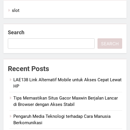
slot
Search
SEARCH
Recent Posts
LAE138 Link Alternatif Mobile untuk Akses Cepat Lewat
HP
Tips Memastikan Situs Gacor Maxwin Berjalan Lancar
di Browser dengan Akses Stabil
Pengaruh Media Teknologi terhadap Cara Manusia
Berkomunikasi