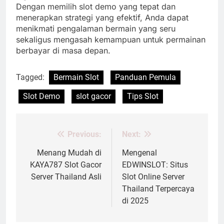
Dengan memilih slot demo yang tepat dan
menerapkan strategi yang efektif, Anda dapat
menikmati pengalaman bermain yang seru
sekaligus mengasah kemampuan untuk permainan
berbayar di masa depan.
Tagged:
Bermain Slot
Panduan Pemula
Slot Demo
slot gacor
Tips Slot
Previous:
Next:
Post
navigation
Menang Mudah di
Mengenal
KAYA787 Slot Gacor
EDWINSLOT: Situs
Server Thailand Asli
Slot Online Server
Thailand Terpercaya
di 2025