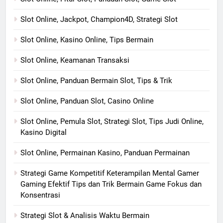
Slot Online, Jackpot, Champion4D, Strategi Slot
Slot Online, Kasino Online, Tips Bermain
Slot Online, Keamanan Transaksi
Slot Online, Panduan Bermain Slot, Tips & Trik
Slot Online, Panduan Slot, Casino Online
Slot Online, Pemula Slot, Strategi Slot, Tips Judi Online,
Kasino Digital
Slot Online, Permainan Kasino, Panduan Permainan
Strategi Game Kompetitif Keterampilan Mental Gamer
Gaming Efektif Tips dan Trik Bermain Game Fokus dan
Konsentrasi
Strategi Slot & Analisis Waktu Bermain