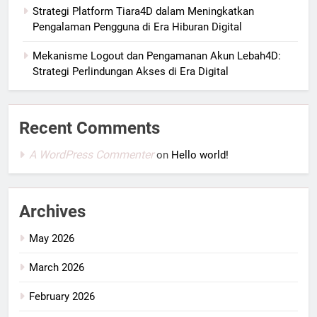
Strategi Platform Tiara4D dalam Meningkatkan
Pengalaman Pengguna di Era Hiburan Digital
Mekanisme Logout dan Pengamanan Akun Lebah4D:
Strategi Perlindungan Akses di Era Digital
Recent Comments
A WordPress Commenter
on
Hello world!
Archives
May 2026
March 2026
February 2026