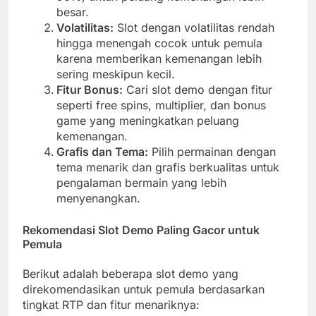
besar.
Volatilitas:
Slot dengan volatilitas rendah
hingga menengah cocok untuk pemula
karena memberikan kemenangan lebih
sering meskipun kecil.
Fitur Bonus:
Cari slot demo dengan fitur
seperti free spins, multiplier, dan bonus
game yang meningkatkan peluang
kemenangan.
Grafis dan Tema:
Pilih permainan dengan
tema menarik dan grafis berkualitas untuk
pengalaman bermain yang lebih
menyenangkan.
Rekomendasi Slot Demo Paling Gacor untuk
Pemula
Berikut adalah beberapa slot demo yang
direkomendasikan untuk pemula berdasarkan
tingkat RTP dan fitur menariknya: