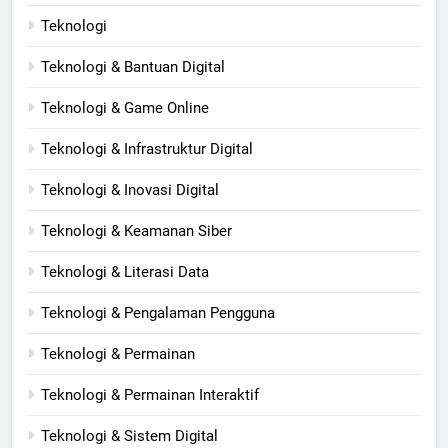
Teknologi
Teknologi & Bantuan Digital
Teknologi & Game Online
Teknologi & Infrastruktur Digital
Teknologi & Inovasi Digital
Teknologi & Keamanan Siber
Teknologi & Literasi Data
Teknologi & Pengalaman Pengguna
Teknologi & Permainan
Teknologi & Permainan Interaktif
Teknologi & Sistem Digital