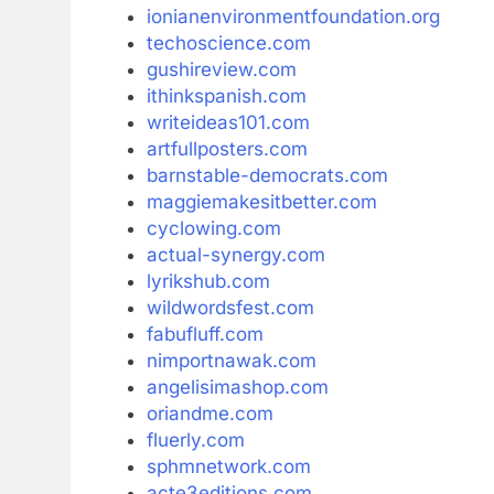
ionianenvironmentfoundation.org
techoscience.com
gushireview.com
ithinkspanish.com
writeideas101.com
artfullposters.com
barnstable-democrats.com
maggiemakesitbetter.com
cyclowing.com
actual-synergy.com
lyrikshub.com
wildwordsfest.com
fabufluff.com
nimportnawak.com
angelisimashop.com
oriandme.com
fluerly.com
sphmnetwork.com
acte3editions.com