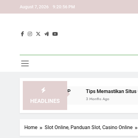
Skip
August 7, 2026
9:20:57 PM
to
content
Hin
Hindi 2 Ne
pat Lewat HP
Tips Memastikan Situs Gacor Maxwin Berja
3 Months Ago
HEADLINES
Home
Slot Online, Panduan Slot, Casino Online