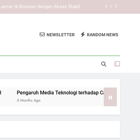
Lancar di Browser dengan Akses Stabil
terhadap Cara Manusia Berkomunikasi
laman Pengguna di Era Hiburan Digital
NEWSLETTER
RANDOM NEWS
tif Mobile untuk Akses Cepat Lewat HP
 Dalam Berbagai Topik, Mulai Dari Politik Hingga Hiburan.
Lancar di Browser dengan Akses Stabil
terhadap Cara Manusia Berkomunikasi
laman Pengguna di Era Hiburan Digital
edia Teknologi terhadap Cara Manusia Berkomunikasi
5