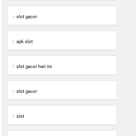
slot gacor
apk slot
slot gacor hari ini
slot gacor
slot