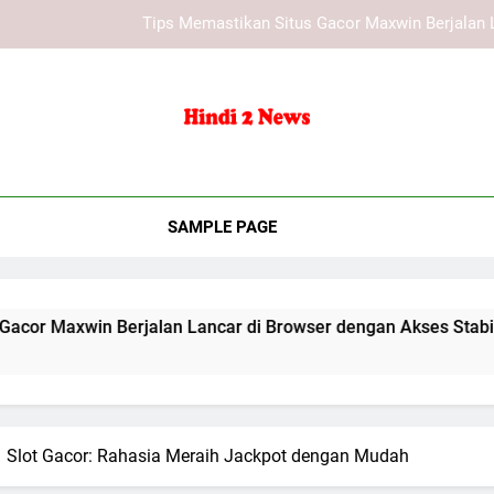
Tips Memastikan Situs Gacor Maxwin Berjalan 
Pengaruh Media Teknologi 
Strategi Platform Tiara4D dalam Meningkatkan Penga
di 2 News
LAE138 Link Alterna
ws Menyediakan Berita Terbaru Dan Informasi Terkini Dari India
Tips Memastikan Situs Gacor Maxwin Berjalan 
SAMPLE PAGE
Pengaruh Media Teknologi 
Strategi Platform Tiara4D dalam Meningkatkan Penga
lan Lancar di Browser dengan Akses Stabil
Pengaruh M
5 Months Ago
Slot Gacor: Rahasia Meraih Jackpot dengan Mudah