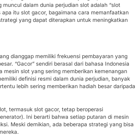
g muncul dalam dunia perjudian slot adalah “slot
as apa itu slot gacor, bagaimana cara memanfaatkan
trategi yang dapat diterapkan untuk meningkatkan
 yang dianggap memiliki frekuensi pembayaran yang
sar. “Gacor” sendiri berasal dari bahasa Indonesia
da mesin slot yang sering memberikan kemenangan
emiliki definisi resmi dalam dunia perjudian, banyak
entu lebih sering memberikan hadiah besar daripada
t, termasuk slot gacor, tetap beroperasi
rator). Ini berarti bahwa setiap putaran di mesin
ksi. Meski demikian, ada beberapa strategi yang bisa
mereka.