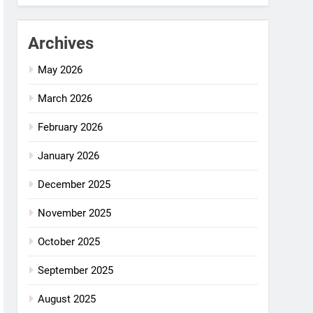
Archives
May 2026
March 2026
February 2026
January 2026
December 2025
November 2025
October 2025
September 2025
August 2025