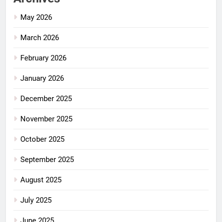
May 2026
March 2026
February 2026
January 2026
December 2025
November 2025
October 2025
September 2025
August 2025
July 2025
June 2025