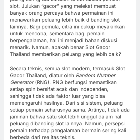
slot. Julukan “gacor” yang melekat membuat
banyak orang percaya bahwa permainan ini
menawarkan peluang lebih baik dibanding slot
lainnya. Bagi pemula, citra ini cukup meyakinkan
untuk mencoba, sementara bagi pemain
berpengalaman, hal ini menjadi bahan diskusi
menarik. Namun, apakah benar Slot Gacor
Thailand memberikan peluang yang lebih baik?
Secara teknis, semua slot modern, termasuk Slot
Gacor Thailand, diatur oleh
Random Number
Generator
(RNG). RNG berfungsi memastikan
setiap spin bersifat acak dan independen,
sehingga tidak ada faktor luar yang bisa
memengaruhi hasilnya. Dari sisi sistem, peluang
setiap pemain seharusnya sama. Artinya, tidak ada
jaminan bahwa satu slot lebih unggul dalam hal
peluang dibanding slot lainnya. Namun, persepsi
pemain terhadap pengalaman bermain sering kali
berbeda dari realitas teknis.