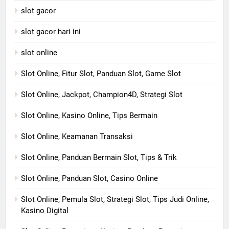
slot gacor
slot gacor hari ini
slot online
Slot Online, Fitur Slot, Panduan Slot, Game Slot
Slot Online, Jackpot, Champion4D, Strategi Slot
Slot Online, Kasino Online, Tips Bermain
Slot Online, Keamanan Transaksi
Slot Online, Panduan Bermain Slot, Tips & Trik
Slot Online, Panduan Slot, Casino Online
Slot Online, Pemula Slot, Strategi Slot, Tips Judi Online,
Kasino Digital