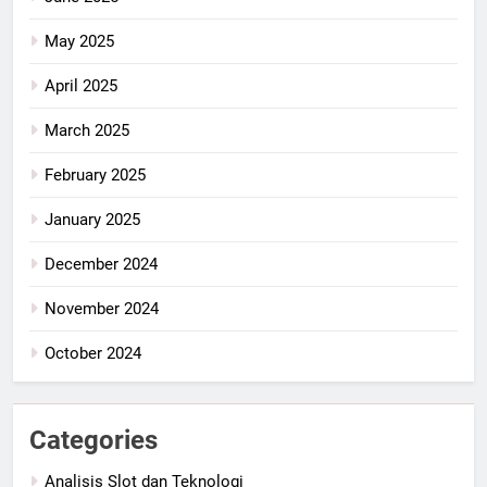
May 2025
April 2025
March 2025
February 2025
January 2025
December 2024
November 2024
October 2024
Categories
Analisis Slot dan Teknologi