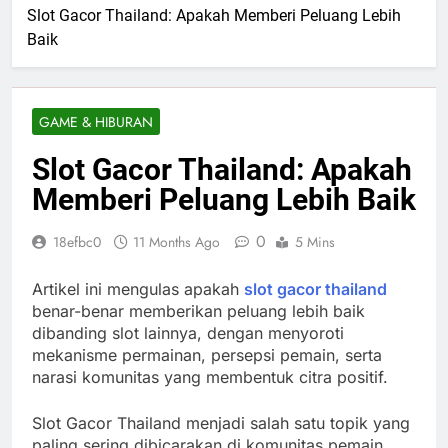
Slot Gacor Thailand: Apakah Memberi Peluang Lebih
Baik
GAME & HIBURAN
Slot Gacor Thailand: Apakah
Memberi Peluang Lebih Baik
0
18efbc0
11 Months Ago
5 Mins
Artikel ini mengulas apakah
slot gacor thailand
benar-benar memberikan peluang lebih baik
dibanding slot lainnya, dengan menyoroti
mekanisme permainan, persepsi pemain, serta
narasi komunitas yang membentuk citra positif.
Slot Gacor Thailand menjadi salah satu topik yang
paling sering dibicarakan di komunitas pemain