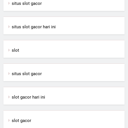
situs slot gacor
situs slot gacor hari ini
slot
situs slot gacor
slot gacor hari ini
slot gacor