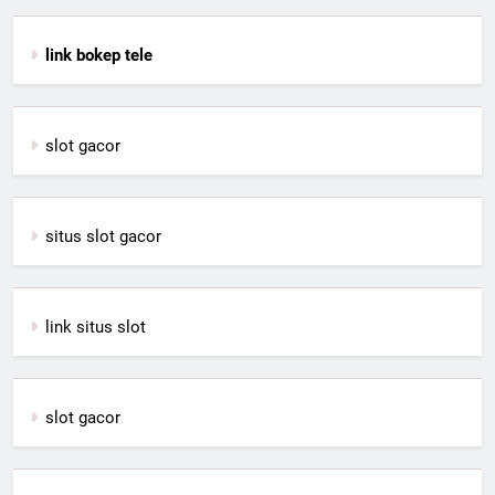
link bokep tele
slot gacor
situs slot gacor
link situs slot
slot gacor