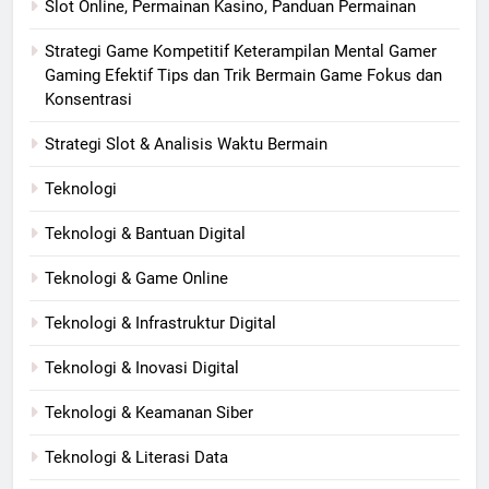
Slot Online, Permainan Kasino, Panduan Permainan
Strategi Game Kompetitif Keterampilan Mental Gamer
Gaming Efektif Tips dan Trik Bermain Game Fokus dan
Konsentrasi
Strategi Slot & Analisis Waktu Bermain
Teknologi
Teknologi & Bantuan Digital
Teknologi & Game Online
Teknologi & Infrastruktur Digital
Teknologi & Inovasi Digital
Teknologi & Keamanan Siber
Teknologi & Literasi Data