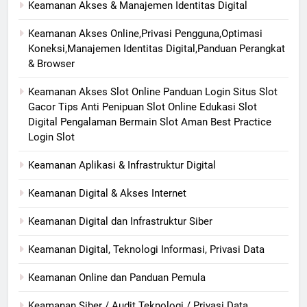
Keamanan Akses & Manajemen Identitas Digital
Keamanan Akses Online,Privasi Pengguna,Optimasi
Koneksi,Manajemen Identitas Digital,Panduan Perangkat
& Browser
Keamanan Akses Slot Online Panduan Login Situs Slot
Gacor Tips Anti Penipuan Slot Online Edukasi Slot
Digital Pengalaman Bermain Slot Aman Best Practice
Login Slot
Keamanan Aplikasi & Infrastruktur Digital
Keamanan Digital & Akses Internet
Keamanan Digital dan Infrastruktur Siber
Keamanan Digital, Teknologi Informasi, Privasi Data
Keamanan Online dan Panduan Pemula
Keamanan Siber / Audit Teknologi / Privasi Data