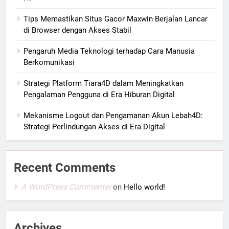
Tips Memastikan Situs Gacor Maxwin Berjalan Lancar
di Browser dengan Akses Stabil
Pengaruh Media Teknologi terhadap Cara Manusia
Berkomunikasi
Strategi Platform Tiara4D dalam Meningkatkan
Pengalaman Pengguna di Era Hiburan Digital
Mekanisme Logout dan Pengamanan Akun Lebah4D:
Strategi Perlindungan Akses di Era Digital
Recent Comments
A WordPress Commenter
on
Hello world!
Archives