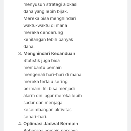
menyusun strategi alokasi
dana yang lebih bijak.
Mereka bisa menghindari
waktu-waktu di mana
mereka cenderung
kehilangan lebih banyak
dana.
Menghindari Kecanduan
Statistik juga bisa
membantu pemain
mengenali hari-hari di mana
mereka terlalu sering
bermain. Ini bisa menjadi
alarm dini agar mereka lebih
sadar dan menjaga
keseimbangan aktivitas
sehari-hari.
Optimasi Jadwal Bermain
Beberapa pemain percaya