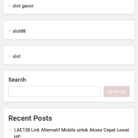
slot gacor
slot88
slot
Search
SEARCH
Recent Posts
LAE138 Link Alternatif Mobile untuk Akses Cepat Lewat
HP