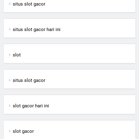
situs slot gacor
situs slot gacor hari ini
slot
situs slot gacor
slot gacor hari ini
slot gacor