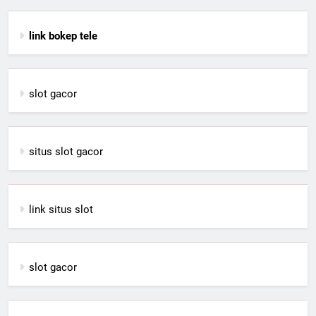
link bokep tele
slot gacor
situs slot gacor
link situs slot
slot gacor