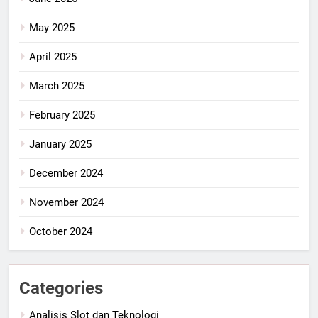
May 2025
April 2025
March 2025
February 2025
January 2025
December 2024
November 2024
October 2024
Categories
Analisis Slot dan Teknologi