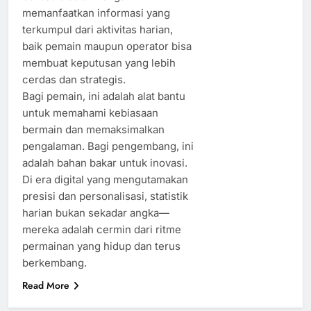
memanfaatkan informasi yang
terkumpul dari aktivitas harian,
baik pemain maupun operator bisa
membuat keputusan yang lebih
cerdas dan strategis.
Bagi pemain, ini adalah alat bantu
untuk memahami kebiasaan
bermain dan memaksimalkan
pengalaman. Bagi pengembang, ini
adalah bahan bakar untuk inovasi.
Di era digital yang mengutamakan
presisi dan personalisasi, statistik
harian bukan sekadar angka—
mereka adalah cermin dari ritme
permainan yang hidup dan terus
berkembang.
Read More