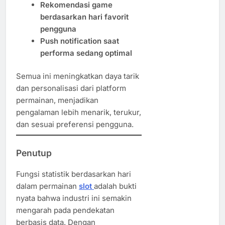
Rekomendasi game
berdasarkan hari favorit
pengguna
Push notification saat
performa sedang optimal
Semua ini meningkatkan daya tarik
dan personalisasi dari platform
permainan, menjadikan
pengalaman lebih menarik, terukur,
dan sesuai preferensi pengguna.
Penutup
Fungsi statistik berdasarkan hari
dalam permainan
slot
adalah bukti
nyata bahwa industri ini semakin
mengarah pada pendekatan
berbasis data. Dengan