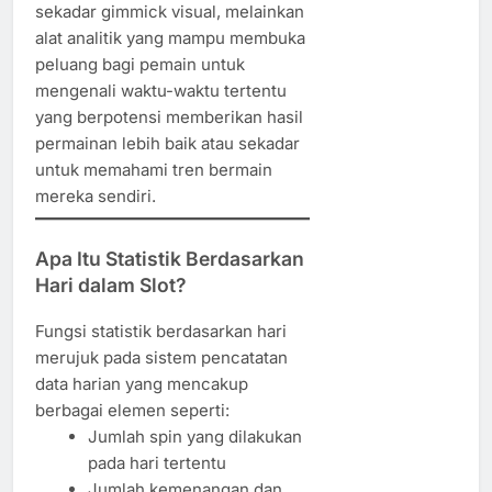
sekadar gimmick visual, melainkan
alat analitik yang mampu membuka
peluang bagi pemain untuk
mengenali waktu-waktu tertentu
yang berpotensi memberikan hasil
permainan lebih baik atau sekadar
untuk memahami tren bermain
mereka sendiri.
Apa Itu Statistik Berdasarkan
Hari dalam Slot?
Fungsi statistik berdasarkan hari
merujuk pada sistem pencatatan
data harian yang mencakup
berbagai elemen seperti:
Jumlah spin yang dilakukan
pada hari tertentu
Jumlah kemenangan dan