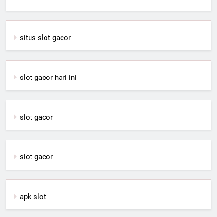
situs slot gacor
slot gacor hari ini
slot gacor
slot gacor
apk slot