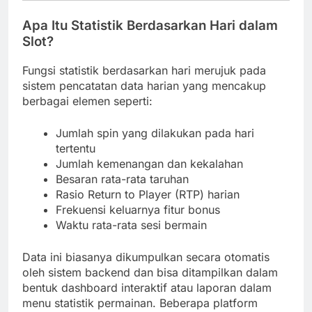
Apa Itu Statistik Berdasarkan Hari dalam
Slot?
Fungsi statistik berdasarkan hari merujuk pada
sistem pencatatan data harian yang mencakup
berbagai elemen seperti:
Jumlah spin yang dilakukan pada hari
tertentu
Jumlah kemenangan dan kekalahan
Besaran rata-rata taruhan
Rasio Return to Player (RTP) harian
Frekuensi keluarnya fitur bonus
Waktu rata-rata sesi bermain
Data ini biasanya dikumpulkan secara otomatis
oleh sistem backend dan bisa ditampilkan dalam
bentuk dashboard interaktif atau laporan dalam
menu statistik permainan. Beberapa platform