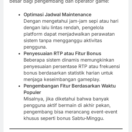
besar bagi pengembang dan operator game:
Optimasi Jadwal Maintenance
Dengan mengetahui jam-jam sepi atau hari
dengan lalu lintas rendah, pengelola
platform dapat menjadwalkan perawatan
sistem tanpa mengganggu aktivitas
pengguna.
Penyesuaian RTP atau Fitur Bonus
Beberapa sistem dinamis memungkinkan
penyesuaian persentase RTP atau frekuensi
bonus berdasarkan statistik harian untuk
menjaga keseimbangan gameplay.
Pengembangan Fitur Berdasarkan Waktu
Populer
Misalnya, jika diketahui bahwa banyak
pengguna aktif bermain di akhir pekan,
pengembang bisa merancang event-event
khusus seperti bonus Sabtu-Minggu.