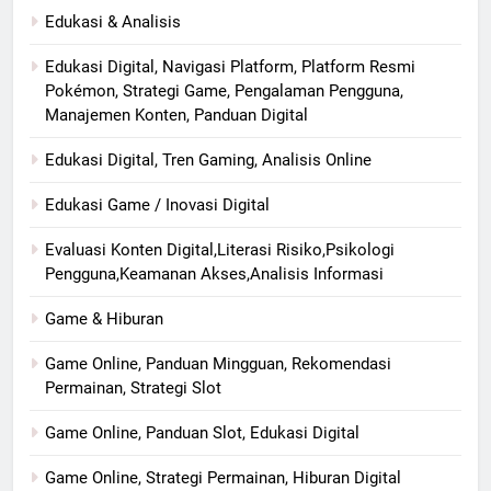
Edukasi & Analisis
Edukasi Digital, Navigasi Platform, Platform Resmi
Pokémon, Strategi Game, Pengalaman Pengguna,
Manajemen Konten, Panduan Digital
Edukasi Digital, Tren Gaming, Analisis Online
Edukasi Game / Inovasi Digital
Evaluasi Konten Digital,Literasi Risiko,Psikologi
Pengguna,Keamanan Akses,Analisis Informasi
Game & Hiburan
Game Online, Panduan Mingguan, Rekomendasi
Permainan, Strategi Slot
Game Online, Panduan Slot, Edukasi Digital
Game Online, Strategi Permainan, Hiburan Digital