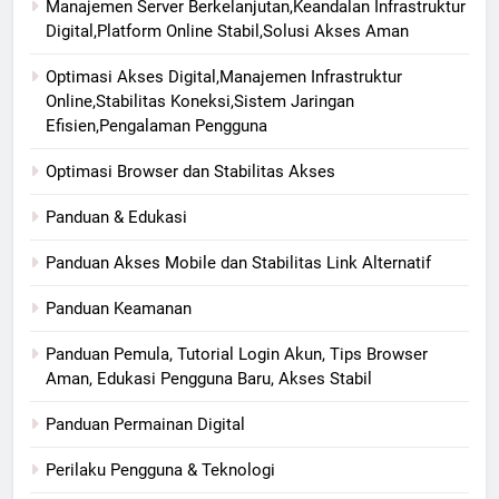
Manajemen Server Berkelanjutan,Keandalan Infrastruktur
Digital,Platform Online Stabil,Solusi Akses Aman
Optimasi Akses Digital,Manajemen Infrastruktur
Online,Stabilitas Koneksi,Sistem Jaringan
Efisien,Pengalaman Pengguna
Optimasi Browser dan Stabilitas Akses
Panduan & Edukasi
Panduan Akses Mobile dan Stabilitas Link Alternatif
Panduan Keamanan
Panduan Pemula, Tutorial Login Akun, Tips Browser
Aman, Edukasi Pengguna Baru, Akses Stabil
Panduan Permainan Digital
Perilaku Pengguna & Teknologi