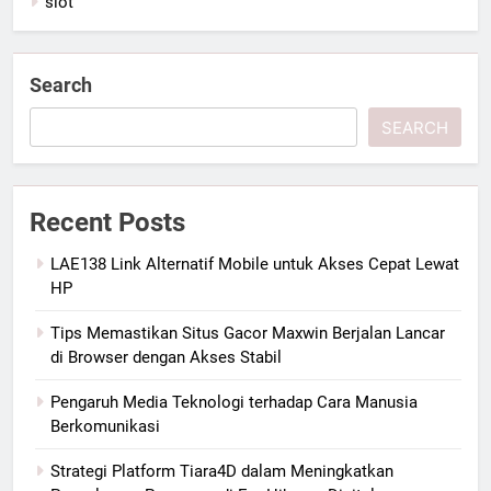
slot
Search
SEARCH
Recent Posts
LAE138 Link Alternatif Mobile untuk Akses Cepat Lewat
HP
Tips Memastikan Situs Gacor Maxwin Berjalan Lancar
di Browser dengan Akses Stabil
Pengaruh Media Teknologi terhadap Cara Manusia
Berkomunikasi
Strategi Platform Tiara4D dalam Meningkatkan