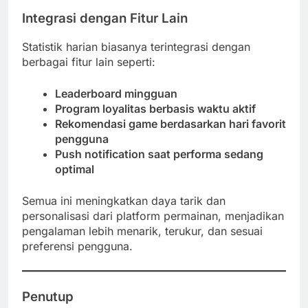
Integrasi dengan Fitur Lain
Statistik harian biasanya terintegrasi dengan
berbagai fitur lain seperti:
Leaderboard mingguan
Program loyalitas berbasis waktu aktif
Rekomendasi game berdasarkan hari favorit
pengguna
Push notification saat performa sedang
optimal
Semua ini meningkatkan daya tarik dan
personalisasi dari platform permainan, menjadikan
pengalaman lebih menarik, terukur, dan sesuai
preferensi pengguna.
Penutup