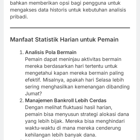
bahkan memberikan opsi bagi pengguna untuk
mengakses data historis untuk kebutuhan analisis
pribadi.
Manfaat Statistik Harian untuk Pemain
Analisis Pola Bermain
Pemain dapat meninjau aktivitas bermain
mereka berdasarkan hari tertentu untuk
mengetahui kapan mereka bermain paling
efektif. Misalnya, apakah hari Selasa lebih
sering menghasilkan kemenangan dibanding
Jumat?
Manajemen Bankroll Lebih Cerdas
Dengan melihat fluktuasi hasil harian,
pemain bisa menyusun strategi alokasi dana
yang lebih bijak. Mereka bisa menghindari
waktu-waktu di mana mereka cenderung
kehilangan lebih banyak dana.