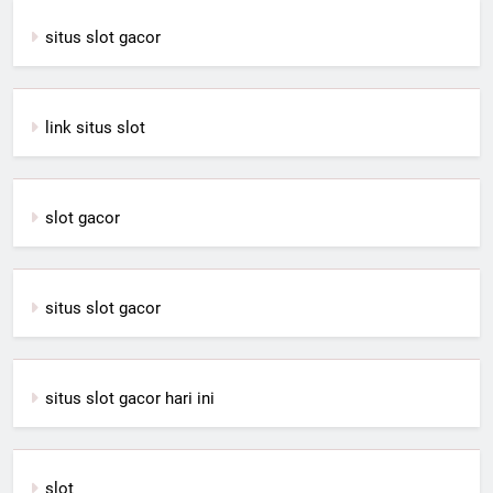
situs slot gacor
link situs slot
slot gacor
situs slot gacor
situs slot gacor hari ini
slot