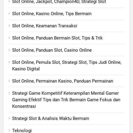
Slot Online, Jackpot, Champion4D, Strategi Slot
Slot Online, Kasino Online, Tips Bermain
Slot Online, Keamanan Transaksi
Slot Online, Panduan Bermain Slot, Tips & Trik
Slot Online, Panduan Slot, Casino Online
Slot Online, Pemula Slot, Strategi Slot, Tips Judi Online,
Kasino Digital
Slot Online, Permainan Kasino, Panduan Permainan
Strategi Game Kompetitif Keterampilan Mental Gamer
Gaming Efektif Tips dan Trik Bermain Game Fokus dan
Konsentrasi
Strategi Slot & Analisis Waktu Bermain
Teknologi