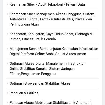
Keamanan Siber / Audit Teknologi / Privasi Data
Keamanan Siber, Manajemen Akses Pengguna, Sistem
Autentikasi Digital, Proteksi Infrastruktur, Privasi dan
Perlindungan Akun
Kesehatan, Kebugaran, Gaya Hidup Sehat, Olahraga di
Rumah, Fitness untuk Pemula
Manajemen Server Berkelanjutan,Keandalan Infrastruktur
Digital,Platform Online Stabil,Solusi Akses Aman
Optimasi Akses Digital,Manajemen Infrastruktur
Online,Stabilitas Koneksi,Sistem Jaringan
Efisien,Pengalaman Pengguna
Optimasi Browser dan Stabilitas Akses
Panduan & Edukasi
Panduan Akses Mobile dan Stabilitas Link Alternatif