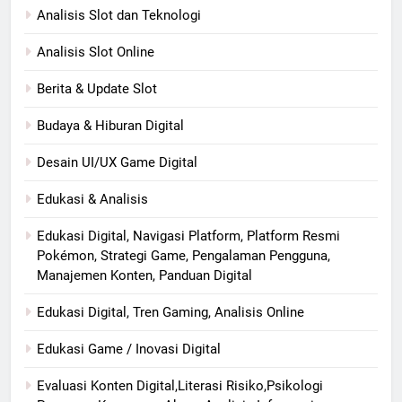
Analisis Slot dan Teknologi
Analisis Slot Online
Berita & Update Slot
Budaya & Hiburan Digital
Desain UI/UX Game Digital
Edukasi & Analisis
Edukasi Digital, Navigasi Platform, Platform Resmi
Pokémon, Strategi Game, Pengalaman Pengguna,
Manajemen Konten, Panduan Digital
Edukasi Digital, Tren Gaming, Analisis Online
Edukasi Game / Inovasi Digital
Evaluasi Konten Digital,Literasi Risiko,Psikologi