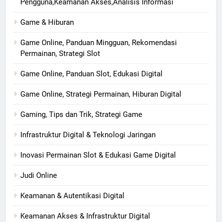
Pengguna,Keamanan Akses,Analisis Informasi
Game & Hiburan
Game Online, Panduan Mingguan, Rekomendasi
Permainan, Strategi Slot
Game Online, Panduan Slot, Edukasi Digital
Game Online, Strategi Permainan, Hiburan Digital
Gaming, Tips dan Trik, Strategi Game
Infrastruktur Digital & Teknologi Jaringan
Inovasi Permainan Slot & Edukasi Game Digital
Judi Online
Keamanan & Autentikasi Digital
Keamanan Akses & Infrastruktur Digital