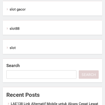
slot gacor
slot88
slot
Search
SEARCH
Recent Posts
LAE138 Link Alternatif Mobile untuk Akses Cepat Lewat