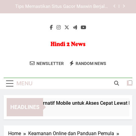
Skip
Pengaruh Media Teknologi terhadap Cara
to
Manusia Berkomunikasi
content
Strategi Platform Tiara4D dalam Meningkatkan
Pengalaman Pengguna di Era Hiburan Digital
LAE138 Link Alternatif Mobile untuk Akses Cepat
Lewat HP
Tips Memastikan Situs Gacor Maxwin Berjalan
Lancar di Browser dengan Akses Stabil
Hindi 2 News
Hindi 2 News Menyediakan Berita
Pengaruh Media Teknologi terhadap Cara
NEWSLETTER
RANDOM NEWS
Manusia Berkomunikasi
Terbaru Dan Informasi Terkini Dari India
Strategi Platform Tiara4D dalam Meningkatkan
Dalam Berbagai Topik, Mulai Dari Politik
Pengalaman Pengguna di Era Hiburan Digital
MENU
Hingga Hiburan.
LAE138 Link Alternatif Mobile untuk Akses Cepat Lewat HP
HEADLINES
 Months Ago
Home
Keamanan Online dan Panduan Pemula