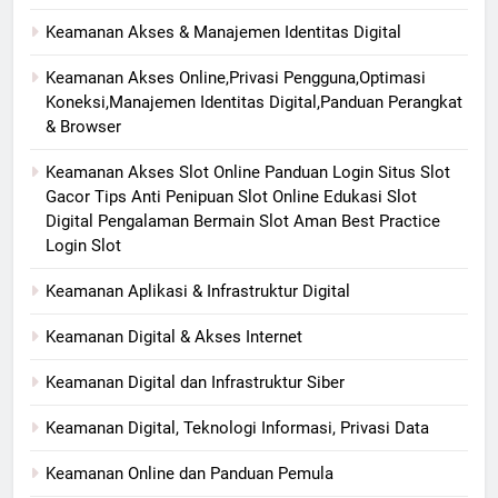
Keamanan Akses & Manajemen Identitas Digital
Keamanan Akses Online,Privasi Pengguna,Optimasi
Koneksi,Manajemen Identitas Digital,Panduan Perangkat
& Browser
Keamanan Akses Slot Online Panduan Login Situs Slot
Gacor Tips Anti Penipuan Slot Online Edukasi Slot
Digital Pengalaman Bermain Slot Aman Best Practice
Login Slot
Keamanan Aplikasi & Infrastruktur Digital
Keamanan Digital & Akses Internet
Keamanan Digital dan Infrastruktur Siber
Keamanan Digital, Teknologi Informasi, Privasi Data
Keamanan Online dan Panduan Pemula