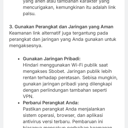
yang aneh atau tambahan karakter yang
mencurigakan, kemungkinan itu adalah link
palsu.
3. Gunakan Perangkat dan Jaringan yang Aman
Keamanan link alternatif juga tergantung pada
perangkat dan jaringan yang Anda gunakan untuk
mengaksesnya.
Gunakan Jaringan Pribadi:
Hindari menggunakan Wi-Fi publik saat
mengakses Sbobet. Jaringan publik lebih
rentan terhadap peretasan. Sebisa mungkin,
gunakan jaringan pribadi yang dilengkapi
dengan perlindungan tambahan seperti
VPN.
Perbarui Perangkat Anda:
Pastikan perangkat Anda menjalankan
sistem operasi, browser, dan aplikasi
antivirus versi terbaru. Pembaruan ini
biasanya mencakup perbaikan keamanan