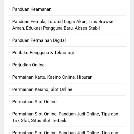
Panduan Keamanan
Panduan Pemula, Tutorial Login Akun, Tips Browser
Aman, Edukasi Pengguna Baru, Akses Stabil
Panduan Permainan Digital
Perilaku Pengguna & Teknologi
Perjudian Online
Permainan Kartu, Kasino Online, Hiburan
Permainan Kasino, Slot Online
Permainan Slot Online
Permainan Slot Online, Panduan Judi Online, Tips dan
Trik Slot, Situs Slot Terbaik
Permainan Slot Online, Panduan Judi Online, Tips dan