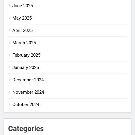
June 2025
May 2025
April 2025
March 2025
February 2025
January 2025
December 2024
November 2024
October 2024
Categories