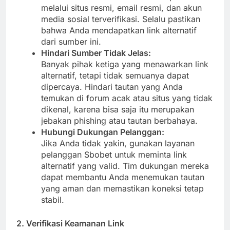
melalui situs resmi, email resmi, dan akun
media sosial terverifikasi. Selalu pastikan
bahwa Anda mendapatkan link alternatif
dari sumber ini.
Hindari Sumber Tidak Jelas:
Banyak pihak ketiga yang menawarkan link
alternatif, tetapi tidak semuanya dapat
dipercaya. Hindari tautan yang Anda
temukan di forum acak atau situs yang tidak
dikenal, karena bisa saja itu merupakan
jebakan phishing atau tautan berbahaya.
Hubungi Dukungan Pelanggan:
Jika Anda tidak yakin, gunakan layanan
pelanggan Sbobet untuk meminta link
alternatif yang valid. Tim dukungan mereka
dapat membantu Anda menemukan tautan
yang aman dan memastikan koneksi tetap
stabil.
2. Verifikasi Keamanan Link