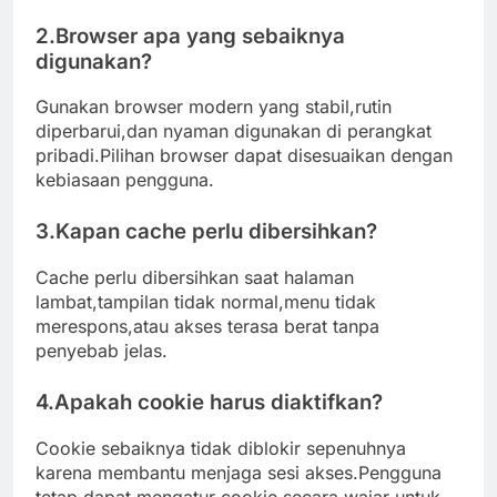
2.Browser apa yang sebaiknya
digunakan?
Gunakan browser modern yang stabil,rutin
diperbarui,dan nyaman digunakan di perangkat
pribadi.Pilihan browser dapat disesuaikan dengan
kebiasaan pengguna.
3.Kapan cache perlu dibersihkan?
Cache perlu dibersihkan saat halaman
lambat,tampilan tidak normal,menu tidak
merespons,atau akses terasa berat tanpa
penyebab jelas.
4.Apakah cookie harus diaktifkan?
Cookie sebaiknya tidak diblokir sepenuhnya
karena membantu menjaga sesi akses.Pengguna
tetap dapat mengatur cookie secara wajar untuk