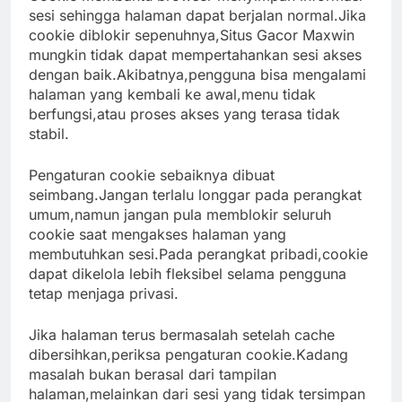
sesi sehingga halaman dapat berjalan normal.Jika
cookie diblokir sepenuhnya,Situs Gacor Maxwin
mungkin tidak dapat mempertahankan sesi akses
dengan baik.Akibatnya,pengguna bisa mengalami
halaman yang kembali ke awal,menu tidak
berfungsi,atau proses akses yang terasa tidak
stabil.
Pengaturan cookie sebaiknya dibuat
seimbang.Jangan terlalu longgar pada perangkat
umum,namun jangan pula memblokir seluruh
cookie saat mengakses halaman yang
membutuhkan sesi.Pada perangkat pribadi,cookie
dapat dikelola lebih fleksibel selama pengguna
tetap menjaga privasi.
Jika halaman terus bermasalah setelah cache
dibersihkan,periksa pengaturan cookie.Kadang
masalah bukan berasal dari tampilan
halaman,melainkan dari sesi yang tidak tersimpan