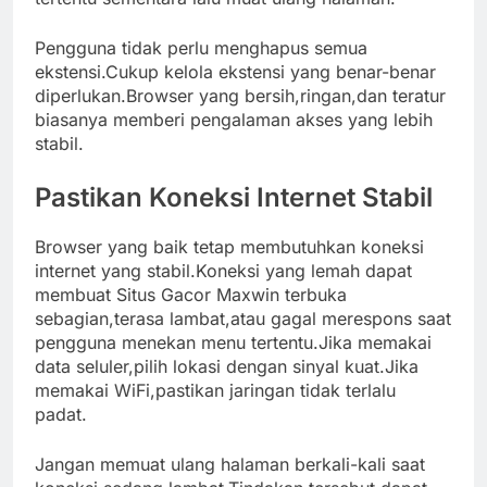
Pengguna tidak perlu menghapus semua
ekstensi.Cukup kelola ekstensi yang benar-benar
diperlukan.Browser yang bersih,ringan,dan teratur
biasanya memberi pengalaman akses yang lebih
stabil.
Pastikan Koneksi Internet Stabil
Browser yang baik tetap membutuhkan koneksi
internet yang stabil.Koneksi yang lemah dapat
membuat Situs Gacor Maxwin terbuka
sebagian,terasa lambat,atau gagal merespons saat
pengguna menekan menu tertentu.Jika memakai
data seluler,pilih lokasi dengan sinyal kuat.Jika
memakai WiFi,pastikan jaringan tidak terlalu
padat.
Jangan memuat ulang halaman berkali-kali saat