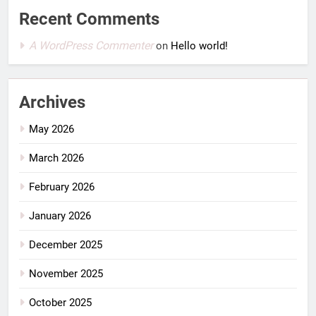
Recent Comments
A WordPress Commenter
on
Hello world!
Archives
May 2026
March 2026
February 2026
January 2026
December 2025
November 2025
October 2025