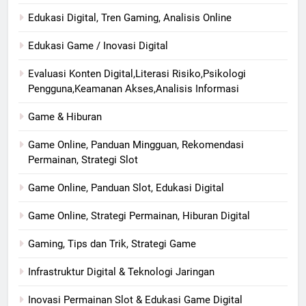
Edukasi Digital, Tren Gaming, Analisis Online
Edukasi Game / Inovasi Digital
Evaluasi Konten Digital,Literasi Risiko,Psikologi
Pengguna,Keamanan Akses,Analisis Informasi
Game & Hiburan
Game Online, Panduan Mingguan, Rekomendasi
Permainan, Strategi Slot
Game Online, Panduan Slot, Edukasi Digital
Game Online, Strategi Permainan, Hiburan Digital
Gaming, Tips dan Trik, Strategi Game
Infrastruktur Digital & Teknologi Jaringan
Inovasi Permainan Slot & Edukasi Game Digital