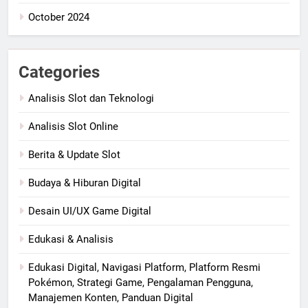
October 2024
Categories
Analisis Slot dan Teknologi
Analisis Slot Online
Berita & Update Slot
Budaya & Hiburan Digital
Desain UI/UX Game Digital
Edukasi & Analisis
Edukasi Digital, Navigasi Platform, Platform Resmi
Pokémon, Strategi Game, Pengalaman Pengguna,
Manajemen Konten, Panduan Digital