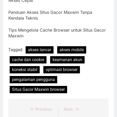
Akses Cepat
Panduan Akses Situs Gacor Maxwin Tanpa
Kendala Teknis
Tips Mengelola Cache Browser untuk Situs Gacor
Maxwin
Tagged:
akses lancar
akses mobile
cache dan cookie
keamanan akun
koneksi stabil
optimasi browser
pengalaman pengguna
Situs Gacor Maxwin browser
Previous:
Next:
Post