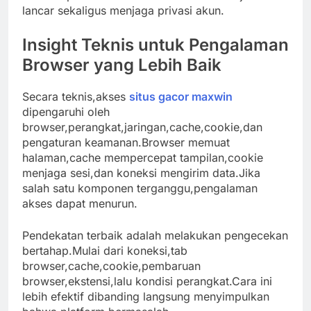
lancar sekaligus menjaga privasi akun.
Insight Teknis untuk Pengalaman
Browser yang Lebih Baik
Secara teknis,akses
situs gacor maxwin
dipengaruhi oleh
browser,perangkat,jaringan,cache,cookie,dan
pengaturan keamanan.Browser memuat
halaman,cache mempercepat tampilan,cookie
menjaga sesi,dan koneksi mengirim data.Jika
salah satu komponen terganggu,pengalaman
akses dapat menurun.
Pendekatan terbaik adalah melakukan pengecekan
bertahap.Mulai dari koneksi,tab
browser,cache,cookie,pembaruan
browser,ekstensi,lalu kondisi perangkat.Cara ini
lebih efektif dibanding langsung menyimpulkan