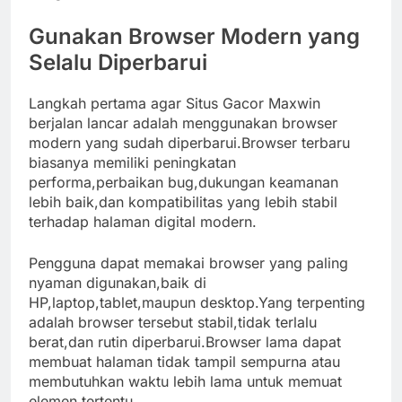
Gunakan Browser Modern yang
Selalu Diperbarui
Langkah pertama agar Situs Gacor Maxwin
berjalan lancar adalah menggunakan browser
modern yang sudah diperbarui.Browser terbaru
biasanya memiliki peningkatan
performa,perbaikan bug,dukungan keamanan
lebih baik,dan kompatibilitas yang lebih stabil
terhadap halaman digital modern.
Pengguna dapat memakai browser yang paling
nyaman digunakan,baik di
HP,laptop,tablet,maupun desktop.Yang terpenting
adalah browser tersebut stabil,tidak terlalu
berat,dan rutin diperbarui.Browser lama dapat
membuat halaman tidak tampil sempurna atau
membutuhkan waktu lebih lama untuk memuat
elemen tertentu.