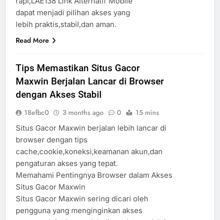
rapi,LAE138 Link Alternatif Mobile
dapat menjadi pilihan akses yang
lebih praktis,stabil,dan aman.
Read More
Tips Memastikan Situs Gacor
Maxwin Berjalan Lancar di Browser
dengan Akses Stabil
18efbc0
3 months ago
0
15 mins
Situs Gacor Maxwin berjalan lebih lancar di
browser dengan tips
cache,cookie,koneksi,keamanan akun,dan
pengaturan akses yang tepat.
Memahami Pentingnya Browser dalam Akses
Situs Gacor Maxwin
Situs Gacor Maxwin sering dicari oleh
pengguna yang menginginkan akses