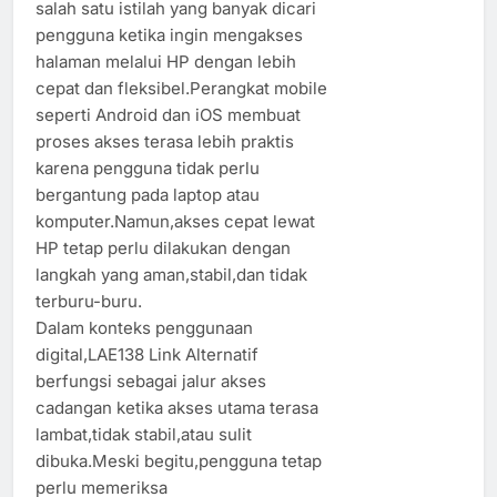
salah satu istilah yang banyak dicari
pengguna ketika ingin mengakses
halaman melalui HP dengan lebih
cepat dan fleksibel.Perangkat mobile
seperti Android dan iOS membuat
proses akses terasa lebih praktis
karena pengguna tidak perlu
bergantung pada laptop atau
komputer.Namun,akses cepat lewat
HP tetap perlu dilakukan dengan
langkah yang aman,stabil,dan tidak
terburu-buru.
Dalam konteks penggunaan
digital,LAE138 Link Alternatif
berfungsi sebagai jalur akses
cadangan ketika akses utama terasa
lambat,tidak stabil,atau sulit
dibuka.Meski begitu,pengguna tetap
perlu memeriksa