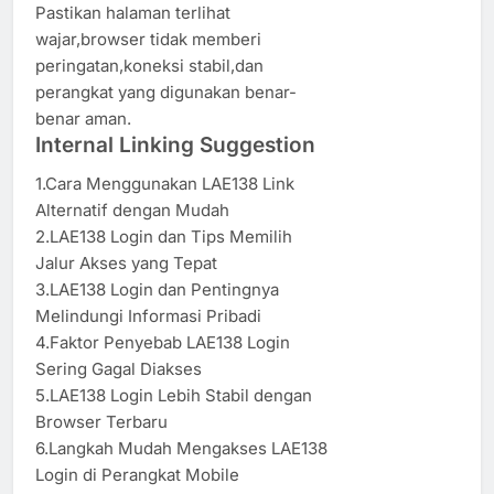
Pastikan halaman terlihat
wajar,browser tidak memberi
peringatan,koneksi stabil,dan
perangkat yang digunakan benar-
benar aman.
Internal Linking Suggestion
1.Cara Menggunakan LAE138 Link
Alternatif dengan Mudah
2.LAE138 Login dan Tips Memilih
Jalur Akses yang Tepat
3.LAE138 Login dan Pentingnya
Melindungi Informasi Pribadi
4.Faktor Penyebab LAE138 Login
Sering Gagal Diakses
5.LAE138 Login Lebih Stabil dengan
Browser Terbaru
6.Langkah Mudah Mengakses LAE138
Login di Perangkat Mobile