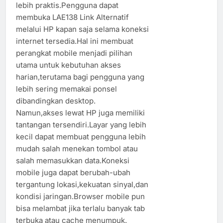
lebih praktis.Pengguna dapat
membuka LAE138 Link Alternatif
melalui HP kapan saja selama koneksi
internet tersedia.Hal ini membuat
perangkat mobile menjadi pilihan
utama untuk kebutuhan akses
harian,terutama bagi pengguna yang
lebih sering memakai ponsel
dibandingkan desktop.
Namun,akses lewat HP juga memiliki
tantangan tersendiri.Layar yang lebih
kecil dapat membuat pengguna lebih
mudah salah menekan tombol atau
salah memasukkan data.Koneksi
mobile juga dapat berubah-ubah
tergantung lokasi,kekuatan sinyal,dan
kondisi jaringan.Browser mobile pun
bisa melambat jika terlalu banyak tab
terbuka atau cache menumpuk.