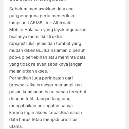
Sebelum memasukkan data apa
pun,pengguna perlu memeriksa
tampilan LAE138 Link Alternatif
Mobile.Halaman yang layak digunakan
biasanya memiliki struktur
rapi,instruksi jelas,dan tombol yang
mudah dikenali.Jika halaman dipenuhi
pop-up berlebihan atau meminta data
yang tidak relevan,sebaiknya jangan
melanjutkan akses.
Perhatikan juga peringatan dari
browser.Jika browser menampilkan
pesan keamanan,baca pesan tersebut
dengan teliti.Jangan langsung
mengabaikan peringatan hanya
karena ingin akses cepat.Keamanan
data harus tetap menjadi prioritas
utama.