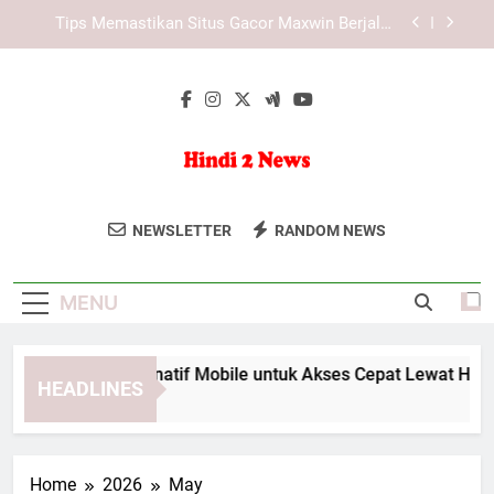
Skip
Pengaruh Media Teknologi terhadap Cara
to
Manusia Berkomunikasi
content
Strategi Platform Tiara4D dalam Meningkatkan
Pengalaman Pengguna di Era Hiburan Digital
LAE138 Link Alternatif Mobile untuk Akses Cepat
Lewat HP
Tips Memastikan Situs Gacor Maxwin Berjalan
Lancar di Browser dengan Akses Stabil
Hindi 2 News
Hindi 2 News Menyediakan Berita
Pengaruh Media Teknologi terhadap Cara
NEWSLETTER
RANDOM NEWS
Manusia Berkomunikasi
Terbaru Dan Informasi Terkini Dari India
Strategi Platform Tiara4D dalam Meningkatkan
Dalam Berbagai Topik, Mulai Dari Politik
Pengalaman Pengguna di Era Hiburan Digital
MENU
Hingga Hiburan.
E138 Link Alternatif Mobile untuk Akses Cepat Lewat HP
HEADLINES
onths Ago
Home
2026
May