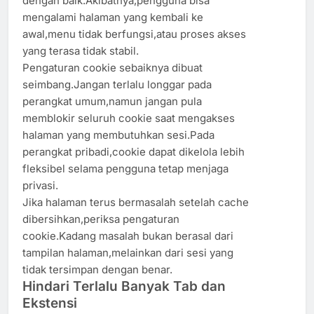
dengan baik.Akibatnya,pengguna bisa
mengalami halaman yang kembali ke
awal,menu tidak berfungsi,atau proses akses
yang terasa tidak stabil.
Pengaturan cookie sebaiknya dibuat
seimbang.Jangan terlalu longgar pada
perangkat umum,namun jangan pula
memblokir seluruh cookie saat mengakses
halaman yang membutuhkan sesi.Pada
perangkat pribadi,cookie dapat dikelola lebih
fleksibel selama pengguna tetap menjaga
privasi.
Jika halaman terus bermasalah setelah cache
dibersihkan,periksa pengaturan
cookie.Kadang masalah bukan berasal dari
tampilan halaman,melainkan dari sesi yang
tidak tersimpan dengan benar.
Hindari Terlalu Banyak Tab dan
Ekstensi