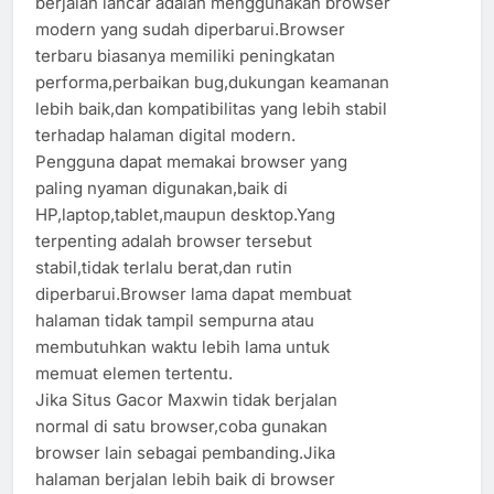
berjalan lancar adalah menggunakan browser
modern yang sudah diperbarui.Browser
terbaru biasanya memiliki peningkatan
performa,perbaikan bug,dukungan keamanan
lebih baik,dan kompatibilitas yang lebih stabil
terhadap halaman digital modern.
Pengguna dapat memakai browser yang
paling nyaman digunakan,baik di
HP,laptop,tablet,maupun desktop.Yang
terpenting adalah browser tersebut
stabil,tidak terlalu berat,dan rutin
diperbarui.Browser lama dapat membuat
halaman tidak tampil sempurna atau
membutuhkan waktu lebih lama untuk
memuat elemen tertentu.
Jika Situs Gacor Maxwin tidak berjalan
normal di satu browser,coba gunakan
browser lain sebagai pembanding.Jika
halaman berjalan lebih baik di browser