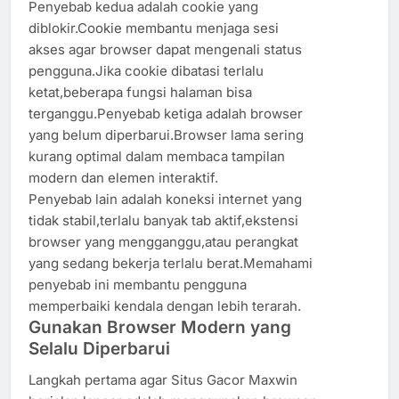
Penyebab kedua adalah cookie yang
diblokir.Cookie membantu menjaga sesi
akses agar browser dapat mengenali status
pengguna.Jika cookie dibatasi terlalu
ketat,beberapa fungsi halaman bisa
terganggu.Penyebab ketiga adalah browser
yang belum diperbarui.Browser lama sering
kurang optimal dalam membaca tampilan
modern dan elemen interaktif.
Penyebab lain adalah koneksi internet yang
tidak stabil,terlalu banyak tab aktif,ekstensi
browser yang mengganggu,atau perangkat
yang sedang bekerja terlalu berat.Memahami
penyebab ini membantu pengguna
memperbaiki kendala dengan lebih terarah.
Gunakan Browser Modern yang
Selalu Diperbarui
Langkah pertama agar Situs Gacor Maxwin