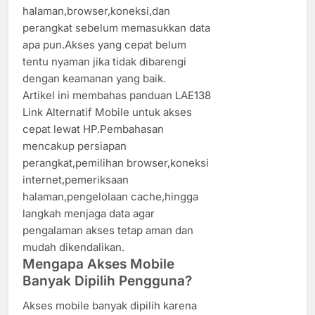
halaman,browser,koneksi,dan
perangkat sebelum memasukkan data
apa pun.Akses yang cepat belum
tentu nyaman jika tidak dibarengi
dengan keamanan yang baik.
Artikel ini membahas panduan LAE138
Link Alternatif Mobile untuk akses
cepat lewat HP.Pembahasan
mencakup persiapan
perangkat,pemilihan browser,koneksi
internet,pemeriksaan
halaman,pengelolaan cache,hingga
langkah menjaga data agar
pengalaman akses tetap aman dan
mudah dikendalikan.
Mengapa Akses Mobile
Banyak Dipilih Pengguna?
Akses mobile banyak dipilih karena