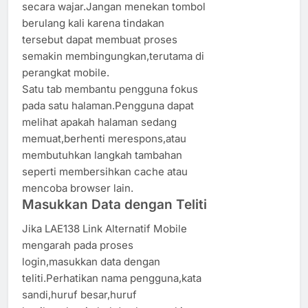
secara wajar.Jangan menekan tombol
berulang kali karena tindakan
tersebut dapat membuat proses
semakin membingungkan,terutama di
perangkat mobile.
Satu tab membantu pengguna fokus
pada satu halaman.Pengguna dapat
melihat apakah halaman sedang
memuat,berhenti merespons,atau
membutuhkan langkah tambahan
seperti membersihkan cache atau
mencoba browser lain.
Masukkan Data dengan Teliti
Jika LAE138 Link Alternatif Mobile
mengarah pada proses
login,masukkan data dengan
teliti.Perhatikan nama pengguna,kata
sandi,huruf besar,huruf