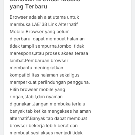
yang Terbaru
Browser adalah alat utama untuk
membuka LAE138 Link Alternatif
Mobile.Browser yang belum
diperbarui dapat membuat halaman
tidak tampil sempurna,tombol tidak
merespons,atau proses akses terasa
lambat.Pembaruan browser
membantu meningkatkan
kompatibilitas halaman sekaligus
memperkuat perlindungan pengguna.
Pilih browser mobile yang
ringan,stabil,dan nyaman
digunakan.Jangan membuka terlalu
banyak tab ketika mengakses halaman
alternatif.Banyak tab dapat membuat
browser bekerja lebih berat dan
membuat sesi akses menjadi tidak