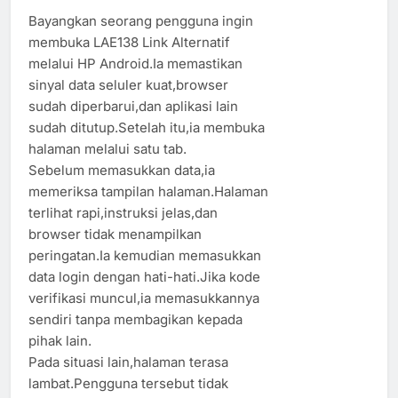
Bayangkan seorang pengguna ingin
membuka LAE138 Link Alternatif
melalui HP Android.Ia memastikan
sinyal data seluler kuat,browser
sudah diperbarui,dan aplikasi lain
sudah ditutup.Setelah itu,ia membuka
halaman melalui satu tab.
Sebelum memasukkan data,ia
memeriksa tampilan halaman.Halaman
terlihat rapi,instruksi jelas,dan
browser tidak menampilkan
peringatan.Ia kemudian memasukkan
data login dengan hati-hati.Jika kode
verifikasi muncul,ia memasukkannya
sendiri tanpa membagikan kepada
pihak lain.
Pada situasi lain,halaman terasa
lambat.Pengguna tersebut tidak