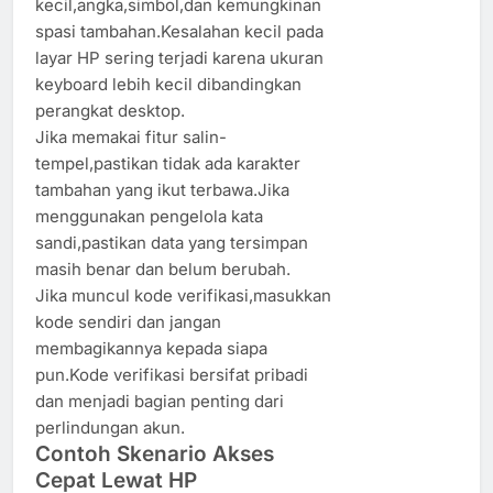
kecil,angka,simbol,dan kemungkinan
spasi tambahan.Kesalahan kecil pada
layar HP sering terjadi karena ukuran
keyboard lebih kecil dibandingkan
perangkat desktop.
Jika memakai fitur salin-
tempel,pastikan tidak ada karakter
tambahan yang ikut terbawa.Jika
menggunakan pengelola kata
sandi,pastikan data yang tersimpan
masih benar dan belum berubah.
Jika muncul kode verifikasi,masukkan
kode sendiri dan jangan
membagikannya kepada siapa
pun.Kode verifikasi bersifat pribadi
dan menjadi bagian penting dari
perlindungan akun.
Contoh Skenario Akses
Cepat Lewat HP