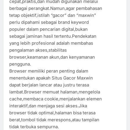
cepat,praktis,dan mudah digunakan melalui
berbagai perangkat.Namun,agar pembahasan
tetap objektif,istilah “gacor” dan “maxwin”
perlu dipahami sebagai brand keyword
populer dalam pencarian digital,bukan
sebagai jaminan hasil tertentu.Pendekatan
yang lebih profesional adalah membahas
pengalaman akses,stabilitas
browser,keamanan akun,dan kenyamanan
pengguna.
Browser memiliki peran penting dalam
menentukan apakah Situs Gacor Maxwin
dapat berjalan lancar atau justru terasa
lambat.Browser memuat halaman,mengelola
cache,membaca cookie,menjalankan elemen
interaktif,dan menjaga sesi akses.Jika
browser tidak optimal,halaman bisa terasa
berat,tombol tidak merespons,atau tampilan
tidak terbuka sempurna.