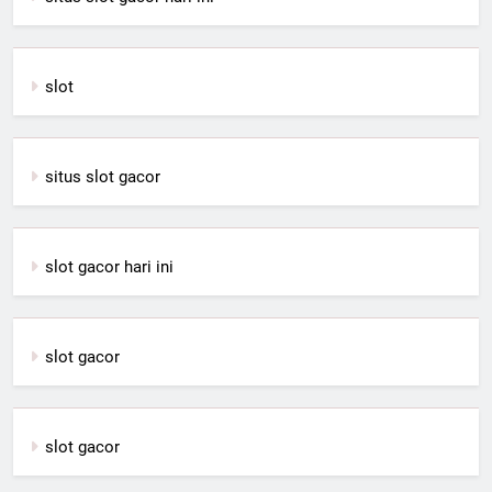
slot
situs slot gacor
slot gacor hari ini
slot gacor
slot gacor