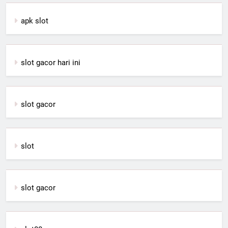
apk slot
slot gacor hari ini
slot gacor
slot
slot gacor