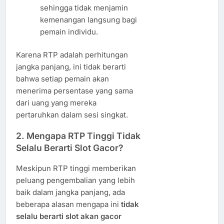
sehingga tidak menjamin
kemenangan langsung bagi
pemain individu.
Karena RTP adalah perhitungan
jangka panjang, ini tidak berarti
bahwa setiap pemain akan
menerima persentase yang sama
dari uang yang mereka
pertaruhkan dalam sesi singkat.
2. Mengapa RTP Tinggi Tidak
Selalu Berarti Slot Gacor?
Meskipun RTP tinggi memberikan
peluang pengembalian yang lebih
baik dalam jangka panjang, ada
beberapa alasan mengapa ini
tidak
selalu berarti slot akan gacor