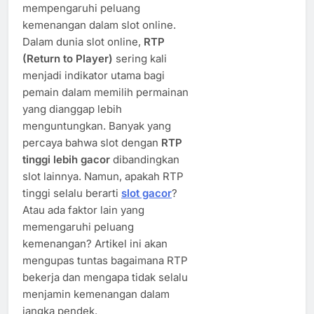
mempengaruhi peluang
kemenangan dalam slot online.
Dalam dunia slot online,
RTP
(Return to Player)
sering kali
menjadi indikator utama bagi
pemain dalam memilih permainan
yang dianggap lebih
menguntungkan. Banyak yang
percaya bahwa slot dengan
RTP
tinggi lebih gacor
dibandingkan
slot lainnya. Namun, apakah RTP
tinggi selalu berarti
slot gacor
?
Atau ada faktor lain yang
memengaruhi peluang
kemenangan? Artikel ini akan
mengupas tuntas bagaimana RTP
bekerja dan mengapa tidak selalu
menjamin kemenangan dalam
jangka pendek.