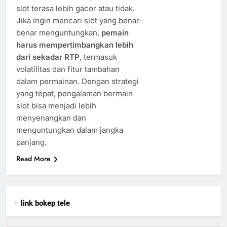
slot terasa lebih gacor atau tidak.
Jika ingin mencari slot yang benar-
benar menguntungkan,
pemain
harus mempertimbangkan lebih
dari sekadar RTP
, termasuk
volatilitas dan fitur tambahan
dalam permainan. Dengan strategi
yang tepat, pengalaman bermain
slot bisa menjadi lebih
menyenangkan dan
menguntungkan dalam jangka
panjang.
Read More
link bokep tele