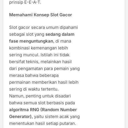
prinsip E-E-A-T.
Memahami Konsep Slot Gacor
Slot gacor secara umum dipahami
sebagai slot yang
sedang dalam
fase menguntungkan
, di mana
kombinasi kemenangan lebih
sering muncul. Istilah ini tidak
bersifat teknis, melainkan hasil
dari pengamatan para pemain yang
merasa bahwa beberapa
permainan memberikan hasil lebih
sering di waktu tertentu.
Namun, penting untuk disadari
bahwa semua slot berbasis pada
algoritma RNG (Random Number
Generator)
, yaitu sistem acak yang
menentukan hasil setiap putaran.