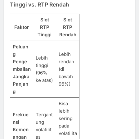
Tinggi vs. RTP Rendah
Slot
Slot
Faktor
RTP
RTP
Tinggi
Rendah
Peluan
g
Lebih
Lebih
Penge
rendah
tinggi
mbalian
(di
(96%
Jangka
bawah
ke atas)
Panjan
96%)
g
Bisa
lebih
Frekue
Tergant
sering
nsi
ung
pada
Kemen
volatilit
volatilita
angan
as