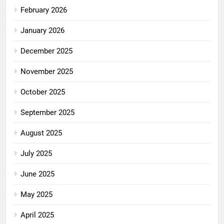
February 2026
January 2026
December 2025
November 2025
October 2025
September 2025
August 2025
July 2025
June 2025
May 2025
April 2025