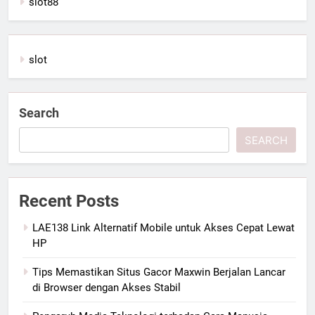
slot88
slot
Search
SEARCH
Recent Posts
LAE138 Link Alternatif Mobile untuk Akses Cepat Lewat
HP
Tips Memastikan Situs Gacor Maxwin Berjalan Lancar
di Browser dengan Akses Stabil