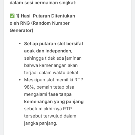
dalam sesi permainan singkat
:
1) Hasil Putaran Ditentukan
oleh RNG (Random Number
Generator)
Setiap putaran slot bersifat
acak dan independen
,
sehingga tidak ada jaminan
bahwa kemenangan akan
terjadi dalam waktu dekat.
Meskipun slot memiliki RTP
98%, pemain tetap bisa
mengalami
fase tanpa
kemenangan yang panjang
sebelum akhirnya RTP
tersebut terwujud dalam
jangka panjang.