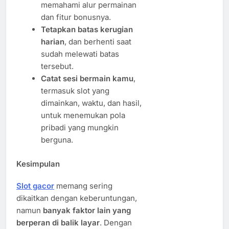
memahami alur permainan
dan fitur bonusnya.
Tetapkan batas kerugian
harian
, dan berhenti saat
sudah melewati batas
tersebut.
Catat sesi bermain kamu
,
termasuk slot yang
dimainkan, waktu, dan hasil,
untuk menemukan pola
pribadi yang mungkin
berguna.
Kesimpulan
Slot gacor
memang sering
dikaitkan dengan keberuntungan,
namun
banyak faktor lain yang
berperan di balik layar
. Dengan