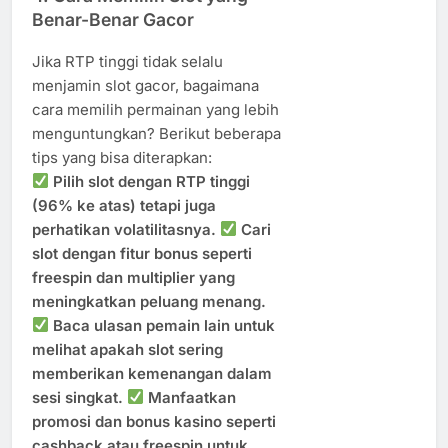
Benar-Benar Gacor
Jika RTP tinggi tidak selalu
menjamin slot gacor, bagaimana
cara memilih permainan yang lebih
menguntungkan? Berikut beberapa
tips yang bisa diterapkan:
Pilih slot dengan RTP tinggi
(96% ke atas) tetapi juga
perhatikan volatilitasnya.
Cari
slot dengan fitur bonus seperti
freespin dan multiplier yang
meningkatkan peluang menang.
Baca ulasan pemain lain untuk
melihat apakah slot sering
memberikan kemenangan dalam
sesi singkat.
Manfaatkan
promosi dan bonus kasino seperti
cashback atau freespin untuk