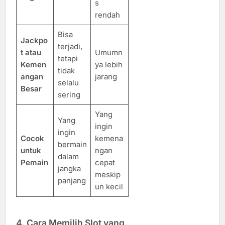
s
rendah
Bisa
Jackpo
terjadi,
t atau
Umumn
tetapi
Kemen
ya lebih
tidak
angan
jarang
selalu
Besar
sering
Yang
Yang
ingin
ingin
Cocok
kemena
bermain
untuk
ngan
dalam
Pemain
cepat
jangka
meskip
panjang
un kecil
4. Cara Memilih Slot yang