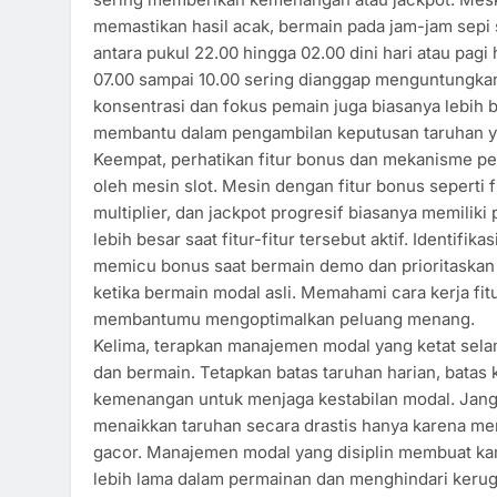
memastikan hasil acak, bermain pada jam-jam sepi 
antara pukul 22.00 hingga 02.00 dini hari atau pagi 
07.00 sampai 10.00 sering dianggap menguntungkan.
konsentrasi dan fokus pemain juga biasanya lebih b
membantu dalam pengambilan keputusan taruhan y
Keempat, perhatikan fitur bonus dan mekanisme pe
oleh mesin slot. Mesin dengan fitur bonus seperti fr
multiplier, dan jackpot progresif biasanya memili
lebih besar saat fitur-fitur tersebut aktif. Identifik
memicu bonus saat bermain demo dan prioritaskan
ketika bermain modal asli. Memahami cara kerja fitu
membantumu mengoptimalkan peluang menang.
Kelima, terapkan manajemen modal yang ketat selam
dan bermain. Tetapkan batas taruhan harian, batas 
kemenangan untuk menjaga kestabilan modal. Jang
menaikkan taruhan secara drastis hanya karena m
gacor. Manajemen modal yang disiplin membuat ka
lebih lama dalam permainan dan menghindari kerug