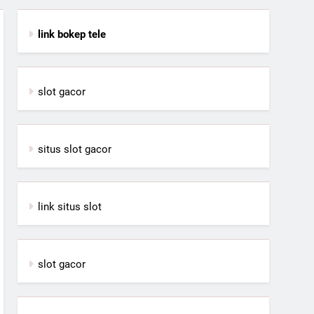
link bokep tele
slot gacor
situs slot gacor
link situs slot
slot gacor