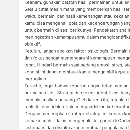
Keenam, gunakan catatan hasil permainan untuk anal
Selalu catat mesin mana yang memberikan hasil terb
waktu bermain, dan hasil kemenangan atau kekalaha
kamu bisa mengenali pola dan kecenderungan yang 
untuk bermain di sesi berikutnya. Pendekatan analiti
meningkatkan kemampuanmu dalam mengidentifikas
objektif.
Ketujuh, jangan abaikan faktor psikologis. Bermai
dan fokus sangat memengaruhi kemampuan menga
tepat. Hindari bermain saat sedang emosi, stres, at
kondisi ini dapat membuat kamu mengambil keputu
merugikan.
Terakhir, ingat bahwa keberuntungan tetap menjadi
permainan slot. Strategi dan teknik identifikasi h
memaksimalkan peluang. Oleh karena itu, tetaplah
realistis dan tidak terlalu mengandalkan keberuntu
Dengan menerapkan strategi-strategi ini secara ko
semakin mahir dalam mengenali slot gacor di Corla
sistematis dan disiplin akan membuat pengalaman 