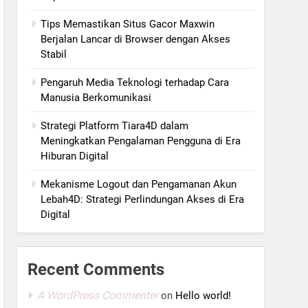
Tips Memastikan Situs Gacor Maxwin
Berjalan Lancar di Browser dengan Akses
Stabil
Pengaruh Media Teknologi terhadap Cara
Manusia Berkomunikasi
Strategi Platform Tiara4D dalam
Meningkatkan Pengalaman Pengguna di Era
Hiburan Digital
Mekanisme Logout dan Pengamanan Akun
Lebah4D: Strategi Perlindungan Akses di Era
Digital
Recent Comments
A WordPress Commenter
on
Hello world!