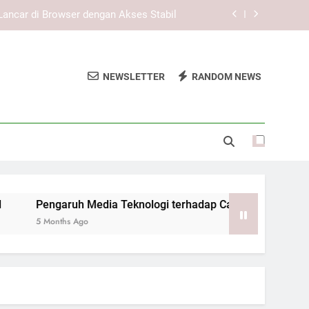
Lancar di Browser dengan Akses Stabil
terhadap Cara Manusia Berkomunikasi
laman Pengguna di Era Hiburan Digital
NEWSLETTER
RANDOM NEWS
tif Mobile untuk Akses Cepat Lewat HP
 Dalam Berbagai Topik, Mulai Dari Politik Hingga Hiburan.
Lancar di Browser dengan Akses Stabil
terhadap Cara Manusia Berkomunikasi
laman Pengguna di Era Hiburan Digital
aruh Media Teknologi terhadap Cara Manusia Berkomunikasi
hs Ago