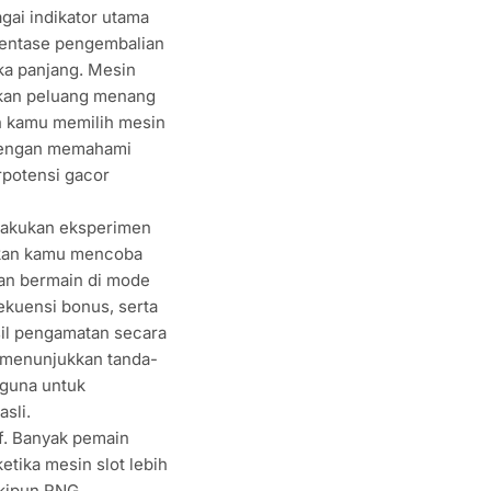
gai indikator utama
rsentase pengembalian
gka panjang. Mesin
ikan peluang menang
an kamu memilih mesin
 Dengan memahami
rpotensi gacor
lakukan eksperimen
nkan kamu mencoba
gan bermain di mode
kuensi bonus, serta
sil pengamatan secara
 menunjukkan tanda-
rguna untuk
sli.
if. Banyak pemain
tika mesin slot lebih
skipun RNG