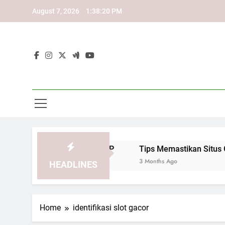
Skip
August 7, 2026
1:38:21 PM
to
content
Hin
Hindi 2 Ne
ses Cepat Lewat HP
Tips Memastikan Situs Gacor Maxwin
3 Months Ago
HEADLINES
Home
identifikasi slot gacor