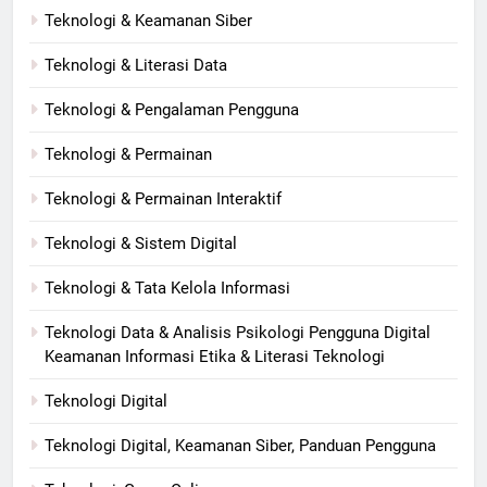
Teknologi & Keamanan Siber
Teknologi & Literasi Data
Teknologi & Pengalaman Pengguna
Teknologi & Permainan
Teknologi & Permainan Interaktif
Teknologi & Sistem Digital
Teknologi & Tata Kelola Informasi
Teknologi Data & Analisis Psikologi Pengguna Digital
Keamanan Informasi Etika & Literasi Teknologi
Teknologi Digital
Teknologi Digital, Keamanan Siber, Panduan Pengguna