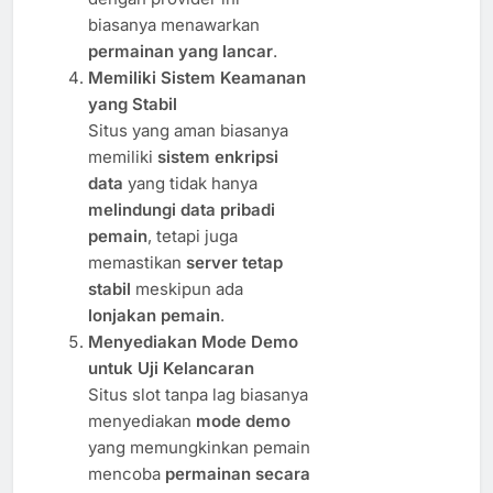
biasanya menawarkan
permainan yang lancar
.
Memiliki Sistem Keamanan
yang Stabil
Situs yang aman biasanya
memiliki
sistem enkripsi
data
yang tidak hanya
melindungi data pribadi
pemain
, tetapi juga
memastikan
server tetap
stabil
meskipun ada
lonjakan pemain
.
Menyediakan Mode Demo
untuk Uji Kelancaran
Situs slot tanpa lag biasanya
menyediakan
mode demo
yang memungkinkan pemain
mencoba
permainan secara