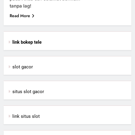
tanpa lag!
Read More
link bokep tele
slot gacor
situs slot gacor
link situs slot