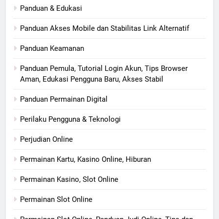
Panduan & Edukasi
Panduan Akses Mobile dan Stabilitas Link Alternatif
Panduan Keamanan
Panduan Pemula, Tutorial Login Akun, Tips Browser
Aman, Edukasi Pengguna Baru, Akses Stabil
Panduan Permainan Digital
Perilaku Pengguna & Teknologi
Perjudian Online
Permainan Kartu, Kasino Online, Hiburan
Permainan Kasino, Slot Online
Permainan Slot Online