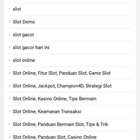
slot
Slot Demo
slot gacor
slot gacor hari ini
slot online
Slot Online, Fitur Slot, Panduan Slot, Game Slot
Slot Online, Jackpot, Champion4D, Strategi Slot
Slot Online, Kasino Online, Tips Bermain
Slot Online, Keamanan Transaksi
Slot Online, Panduan Bermain Slot, Tips & Trik
Slot Online, Panduan Slot, Casino Online