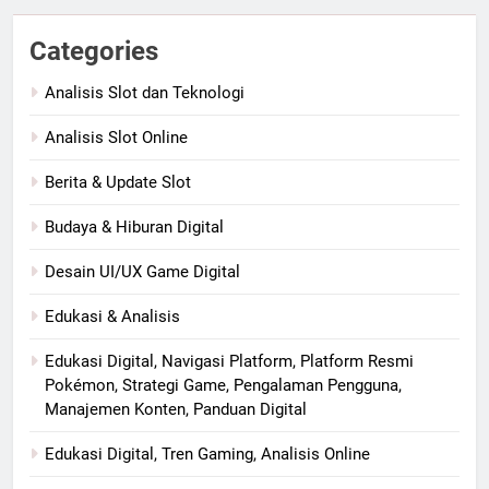
Categories
Analisis Slot dan Teknologi
Analisis Slot Online
Berita & Update Slot
Budaya & Hiburan Digital
Desain UI/UX Game Digital
Edukasi & Analisis
Edukasi Digital, Navigasi Platform, Platform Resmi
Pokémon, Strategi Game, Pengalaman Pengguna,
Manajemen Konten, Panduan Digital
Edukasi Digital, Tren Gaming, Analisis Online