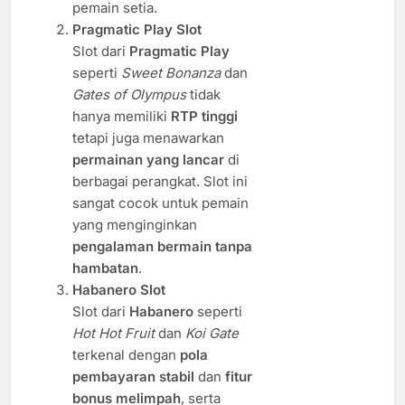
pemain setia.
Pragmatic Play Slot
Slot dari
Pragmatic Play
seperti
Sweet Bonanza
dan
Gates of Olympus
tidak
hanya memiliki
RTP tinggi
tetapi juga menawarkan
permainan yang lancar
di
berbagai perangkat. Slot ini
sangat cocok untuk pemain
yang menginginkan
pengalaman bermain tanpa
hambatan
.
Habanero Slot
Slot dari
Habanero
seperti
Hot Hot Fruit
dan
Koi Gate
terkenal dengan
pola
pembayaran stabil
dan
fitur
bonus melimpah
, serta