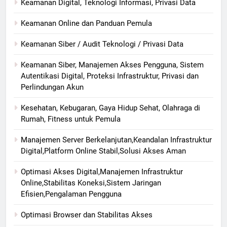
Keamanan Digital, Teknologi Informasi, Privasi Data
Keamanan Online dan Panduan Pemula
Keamanan Siber / Audit Teknologi / Privasi Data
Keamanan Siber, Manajemen Akses Pengguna, Sistem
Autentikasi Digital, Proteksi Infrastruktur, Privasi dan
Perlindungan Akun
Kesehatan, Kebugaran, Gaya Hidup Sehat, Olahraga di
Rumah, Fitness untuk Pemula
Manajemen Server Berkelanjutan,Keandalan Infrastruktur
Digital,Platform Online Stabil,Solusi Akses Aman
Optimasi Akses Digital,Manajemen Infrastruktur
Online,Stabilitas Koneksi,Sistem Jaringan
Efisien,Pengalaman Pengguna
Optimasi Browser dan Stabilitas Akses