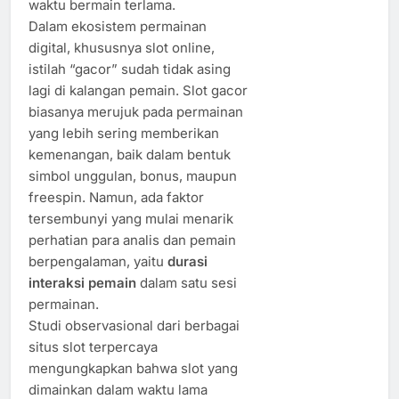
waktu bermain terlama.
Dalam ekosistem permainan
digital, khususnya slot online,
istilah “gacor” sudah tidak asing
lagi di kalangan pemain. Slot gacor
biasanya merujuk pada permainan
yang lebih sering memberikan
kemenangan, baik dalam bentuk
simbol unggulan, bonus, maupun
freespin. Namun, ada faktor
tersembunyi yang mulai menarik
perhatian para analis dan pemain
berpengalaman, yaitu
durasi
interaksi pemain
dalam satu sesi
permainan.
Studi observasional dari berbagai
situs slot terpercaya
mengungkapkan bahwa slot yang
dimainkan dalam waktu lama