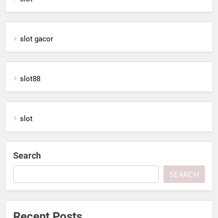
slot gacor
slot88
slot
Search
SEARCH
Recent Posts