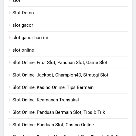
slot
Slot Demo
slot gacor
slot gacor hari ini
slot online
Slot Online, Fitur Slot, Panduan Slot, Game Slot
Slot Online, Jackpot, Champion4D, Strategi Slot
Slot Online, Kasino Online, Tips Bermain
Slot Online, Keamanan Transaksi
Slot Online, Panduan Bermain Slot, Tips & Trik
Slot Online, Panduan Slot, Casino Online