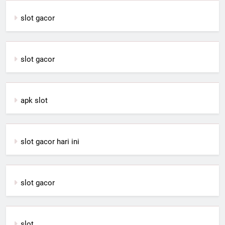
slot gacor
slot gacor
apk slot
slot gacor hari ini
slot gacor
slot