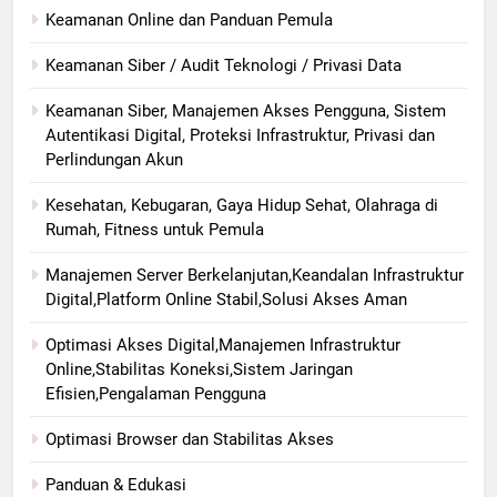
Keamanan Online dan Panduan Pemula
Keamanan Siber / Audit Teknologi / Privasi Data
Keamanan Siber, Manajemen Akses Pengguna, Sistem
Autentikasi Digital, Proteksi Infrastruktur, Privasi dan
Perlindungan Akun
Kesehatan, Kebugaran, Gaya Hidup Sehat, Olahraga di
Rumah, Fitness untuk Pemula
Manajemen Server Berkelanjutan,Keandalan Infrastruktur
Digital,Platform Online Stabil,Solusi Akses Aman
Optimasi Akses Digital,Manajemen Infrastruktur
Online,Stabilitas Koneksi,Sistem Jaringan
Efisien,Pengalaman Pengguna
Optimasi Browser dan Stabilitas Akses
Panduan & Edukasi