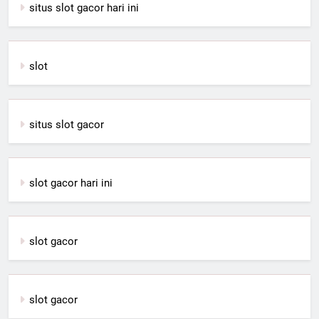
situs slot gacor hari ini
slot
situs slot gacor
slot gacor hari ini
slot gacor
slot gacor