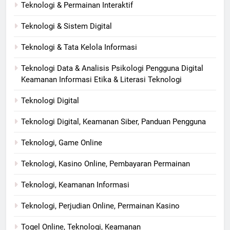
Teknologi & Permainan Interaktif
Teknologi & Sistem Digital
Teknologi & Tata Kelola Informasi
Teknologi Data & Analisis Psikologi Pengguna Digital
Keamanan Informasi Etika & Literasi Teknologi
Teknologi Digital
Teknologi Digital, Keamanan Siber, Panduan Pengguna
Teknologi, Game Online
Teknologi, Kasino Online, Pembayaran Permainan
Teknologi, Keamanan Informasi
Teknologi, Perjudian Online, Permainan Kasino
Togel Online, Teknologi, Keamanan