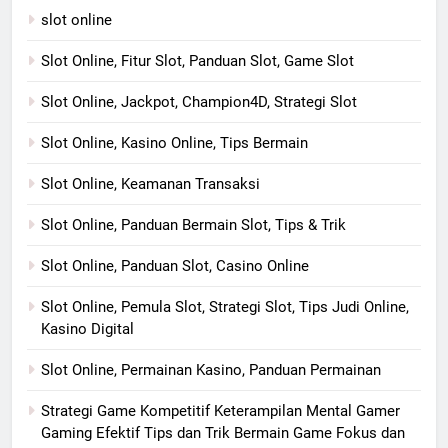
slot online
Slot Online, Fitur Slot, Panduan Slot, Game Slot
Slot Online, Jackpot, Champion4D, Strategi Slot
Slot Online, Kasino Online, Tips Bermain
Slot Online, Keamanan Transaksi
Slot Online, Panduan Bermain Slot, Tips & Trik
Slot Online, Panduan Slot, Casino Online
Slot Online, Pemula Slot, Strategi Slot, Tips Judi Online,
Kasino Digital
Slot Online, Permainan Kasino, Panduan Permainan
Strategi Game Kompetitif Keterampilan Mental Gamer
Gaming Efektif Tips dan Trik Bermain Game Fokus dan