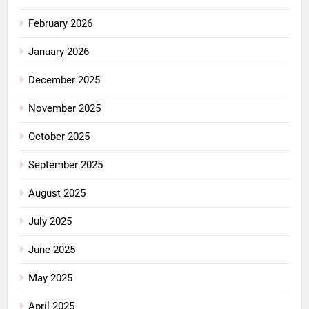
February 2026
January 2026
December 2025
November 2025
October 2025
September 2025
August 2025
July 2025
June 2025
May 2025
April 2025