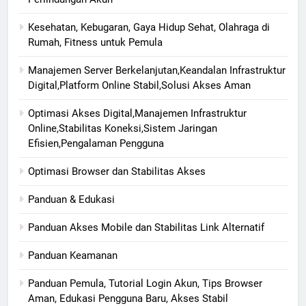
Kesehatan, Kebugaran, Gaya Hidup Sehat, Olahraga di
Rumah, Fitness untuk Pemula
Manajemen Server Berkelanjutan,Keandalan Infrastruktur
Digital,Platform Online Stabil,Solusi Akses Aman
Optimasi Akses Digital,Manajemen Infrastruktur
Online,Stabilitas Koneksi,Sistem Jaringan
Efisien,Pengalaman Pengguna
Optimasi Browser dan Stabilitas Akses
Panduan & Edukasi
Panduan Akses Mobile dan Stabilitas Link Alternatif
Panduan Keamanan
Panduan Pemula, Tutorial Login Akun, Tips Browser
Aman, Edukasi Pengguna Baru, Akses Stabil