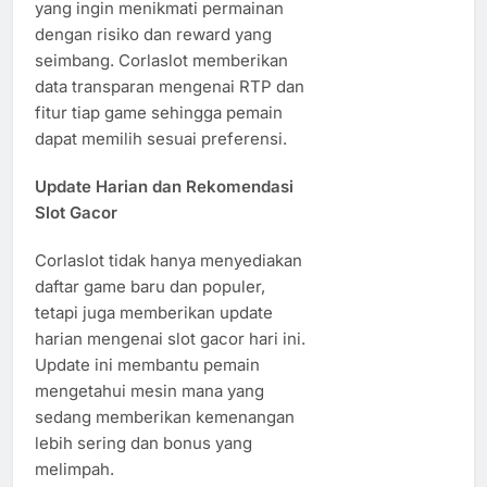
yang ingin menikmati permainan
dengan risiko dan reward yang
seimbang. Corlaslot memberikan
data transparan mengenai RTP dan
fitur tiap game sehingga pemain
dapat memilih sesuai preferensi.
Update Harian dan Rekomendasi
Slot Gacor
Corlaslot tidak hanya menyediakan
daftar game baru dan populer,
tetapi juga memberikan update
harian mengenai slot gacor hari ini.
Update ini membantu pemain
mengetahui mesin mana yang
sedang memberikan kemenangan
lebih sering dan bonus yang
melimpah.