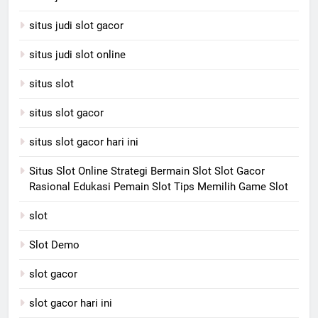
situs judi slot gacor
situs judi slot online
situs slot
situs slot gacor
situs slot gacor hari ini
Situs Slot Online Strategi Bermain Slot Slot Gacor
Rasional Edukasi Pemain Slot Tips Memilih Game Slot
slot
Slot Demo
slot gacor
slot gacor hari ini