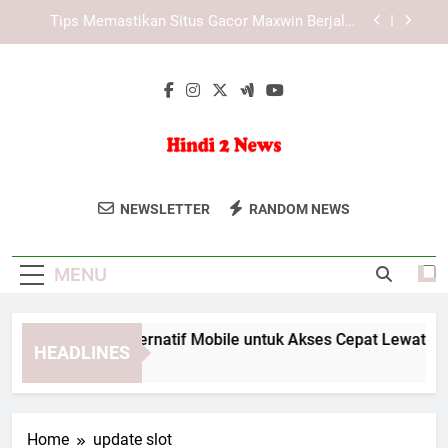
Skip
Tips Memastikan Situs Gacor Maxwin Berjalan
Lancar di Browser dengan Akses Stabil
to
content
Pengaruh Media Teknologi terhadap Cara
Manusia Berkomunikasi
Strategi Platform Tiara4D dalam Meningkatkan
Pengalaman Pengguna di Era Hiburan Digital
LAE138 Link Alternatif Mobile untuk Akses Cepat
Lewat HP
Hindi 2 News
Tips Memastikan Situs Gacor Maxwin Berjalan
Hindi 2 News Menyediakan Berita
Lancar di Browser dengan Akses Stabil
NEWSLETTER
RANDOM NEWS
Terbaru Dan Informasi Terkini Dari India
Pengaruh Media Teknologi terhadap Cara
Dalam Berbagai Topik, Mulai Dari Politik
Manusia Berkomunikasi
MENU
Hingga Hiburan.
Strategi Platform Tiara4D dalam Meningkatkan
Pengalaman Pengguna di Era Hiburan Digital
LAE138 Link Alternatif Mobile untuk Akses Cepat Lewat HP
HEADLINES
3 Months Ago
Home
update slot