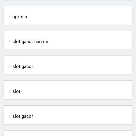
apk slot
slot gacor hari ini
slot gacor
slot
slot gacor