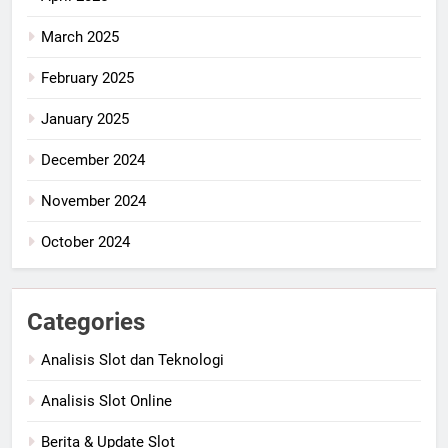
March 2025
February 2025
January 2025
December 2024
November 2024
October 2024
Categories
Analisis Slot dan Teknologi
Analisis Slot Online
Berita & Update Slot