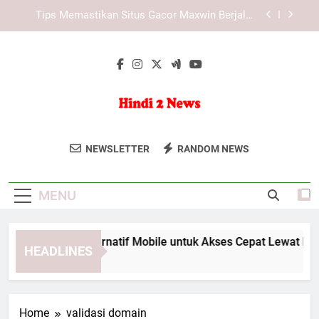
Skip
Pengaruh Media Teknologi terhadap Cara
to
Manusia Berkomunikasi
content
Strategi Platform Tiara4D dalam Meningkatkan
Pengalaman Pengguna di Era Hiburan Digital
LAE138 Link Alternatif Mobile untuk Akses Cepat
Lewat HP
Tips Memastikan Situs Gacor Maxwin Berjalan
Lancar di Browser dengan Akses Stabil
Hindi 2 News
Hindi 2 News Menyediakan Berita
Pengaruh Media Teknologi terhadap Cara
NEWSLETTER
RANDOM NEWS
Manusia Berkomunikasi
Terbaru Dan Informasi Terkini Dari India
Strategi Platform Tiara4D dalam Meningkatkan
Dalam Berbagai Topik, Mulai Dari Politik
Pengalaman Pengguna di Era Hiburan Digital
MENU
Hingga Hiburan.
LAE138 Link Alternatif Mobile untuk Akses Cepat Lewat HP
HEADLINES
3 Months Ago
Home
validasi domain