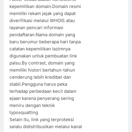
kepemilikan domain.Domain resmi
memiliki rekam jejak yang dapat
diverifikasi melalui WHOIS atau
layanan pencari informasi
pendaftaran.Nama domain yang
baru berumur beberapa hari tanpa
catatan kepemilikan lazimnya
digunakan untuk pembuatan link
palsu.By contrast, domain yang
memiliki histori bertahun-tahun
cenderung lebih kredibel dan
stabil.Pengguna harus peka
terhadap perbedaan kecil dalam
ejaan karena penyerang sering
meniru dengan teknik
typosquatting
Selain itu, link yang terproteksi
selalu didistribusikan melalui kanal