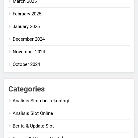
March 2025
February 2025
January 2025
December 2024
November 2024
October 2024
Categories
Analisis Slot dan Teknologi
Analisis Slot Online
Berita & Update Slot