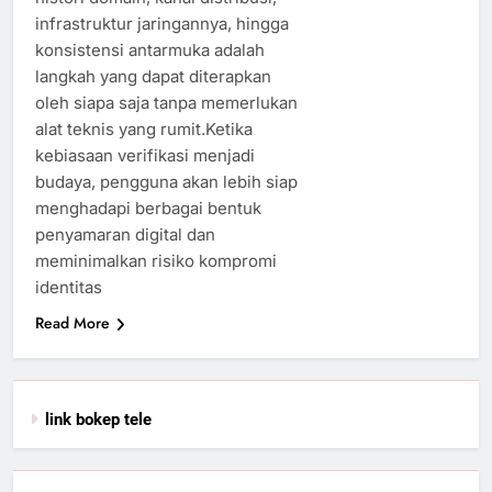
infrastruktur jaringannya, hingga
konsistensi antarmuka adalah
langkah yang dapat diterapkan
oleh siapa saja tanpa memerlukan
alat teknis yang rumit.Ketika
kebiasaan verifikasi menjadi
budaya, pengguna akan lebih siap
menghadapi berbagai bentuk
penyamaran digital dan
meminimalkan risiko kompromi
identitas
Read More
link bokep tele