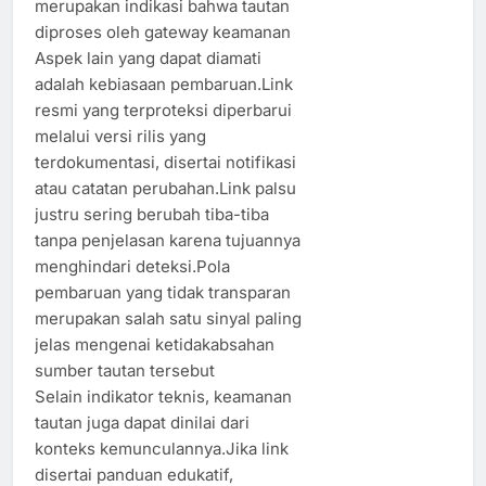
merupakan indikasi bahwa tautan
diproses oleh gateway keamanan
Aspek lain yang dapat diamati
adalah kebiasaan pembaruan.Link
resmi yang terproteksi diperbarui
melalui versi rilis yang
terdokumentasi, disertai notifikasi
atau catatan perubahan.Link palsu
justru sering berubah tiba-tiba
tanpa penjelasan karena tujuannya
menghindari deteksi.Pola
pembaruan yang tidak transparan
merupakan salah satu sinyal paling
jelas mengenai ketidakabsahan
sumber tautan tersebut
Selain indikator teknis, keamanan
tautan juga dapat dinilai dari
konteks kemunculannya.Jika link
disertai panduan edukatif,