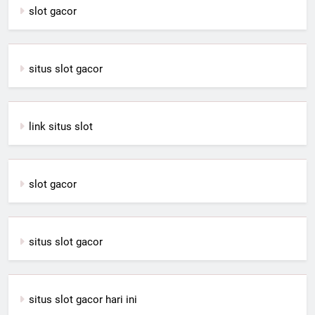
slot gacor
situs slot gacor
link situs slot
slot gacor
situs slot gacor
situs slot gacor hari ini