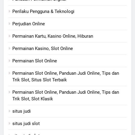
Perilaku Pengguna & Teknologi
Perjudian Online
Permainan Kartu, Kasino Online, Hiburan
Permainan Kasino, Slot Online
Permainan Slot Online
Permainan Slot Online, Panduan Judi Online, Tips dan
Trik Slot, Situs Slot Terbaik
Permainan Slot Online, Panduan Judi Online, Tips dan
Trik Slot, Slot Klasik
situs judi
situs judi slot