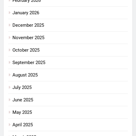
February 2026
January 2026
December 2025
November 2025
October 2025
September 2025
August 2025
July 2025
June 2025
May 2025
April 2025