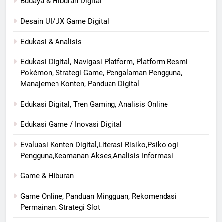
Budaya & Hiburan Digital
Desain UI/UX Game Digital
Edukasi & Analisis
Edukasi Digital, Navigasi Platform, Platform Resmi
Pokémon, Strategi Game, Pengalaman Pengguna,
Manajemen Konten, Panduan Digital
Edukasi Digital, Tren Gaming, Analisis Online
Edukasi Game / Inovasi Digital
Evaluasi Konten Digital,Literasi Risiko,Psikologi
Pengguna,Keamanan Akses,Analisis Informasi
Game & Hiburan
Game Online, Panduan Mingguan, Rekomendasi
Permainan, Strategi Slot