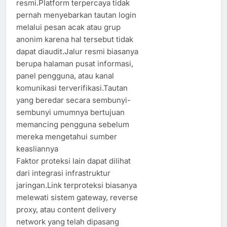
resmi.Platform terpercaya tidak
pernah menyebarkan tautan login
melalui pesan acak atau grup
anonim karena hal tersebut tidak
dapat diaudit.Jalur resmi biasanya
berupa halaman pusat informasi,
panel pengguna, atau kanal
komunikasi terverifikasi.Tautan
yang beredar secara sembunyi-
sembunyi umumnya bertujuan
memancing pengguna sebelum
mereka mengetahui sumber
keasliannya
Faktor proteksi lain dapat dilihat
dari integrasi infrastruktur
jaringan.Link terproteksi biasanya
melewati sistem gateway, reverse
proxy, atau content delivery
network yang telah dipasang