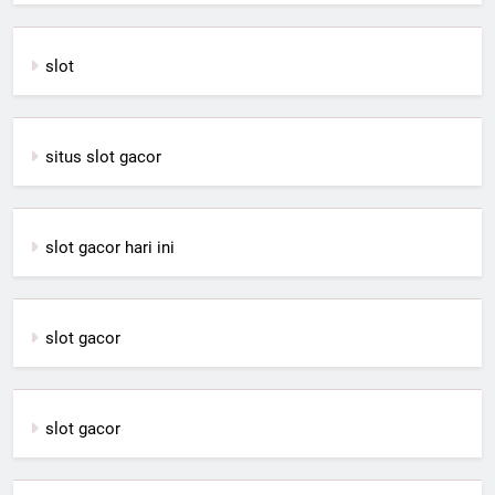
slot
situs slot gacor
slot gacor hari ini
slot gacor
slot gacor