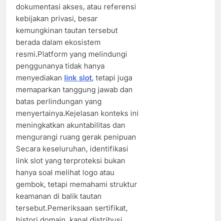
dokumentasi akses, atau referensi
kebijakan privasi, besar
kemungkinan tautan tersebut
berada dalam ekosistem
resmi.Platform yang melindungi
penggunanya tidak hanya
menyediakan
link slot
, tetapi juga
memaparkan tanggung jawab dan
batas perlindungan yang
menyertainya.Kejelasan konteks ini
meningkatkan akuntabilitas dan
mengurangi ruang gerak penipuan
Secara keseluruhan, identifikasi
link slot yang terproteksi bukan
hanya soal melihat logo atau
gembok, tetapi memahami struktur
keamanan di balik tautan
tersebut.Pemeriksaan sertifikat,
histori domain, kanal distribusi,