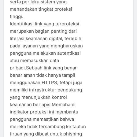
serta perilaku sistem yang
menandakan tingkat proteksi
tinggi.
Identifikasi link yang terproteksi
merupakan bagian penting dari
literasi keamanan digital, terlebih
pada layanan yang mengharuskan
pengguna melakukan autentikasi
atau memasukkan data
pribadi.Sebuah link yang benar-
benar aman tidak hanya tampil
menggunakan HTTPS, tetapi juga
memiliki infrastruktur pendukung
yang menunjukkan kontrol
keamanan berlapis.Memahami
indikator proteksi ini membantu
pengguna memastikan bahwa
mereka tidak tersambung ke tautan
tiruan yang dibuat untuk phishing